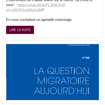
nous" :
https://youtu.be/hqPL32iW7A4?
si=yqOnFt1ze6Ad1sBj
://
En vous souhaitant un agréable visionnage.
LIRE LA SUITE