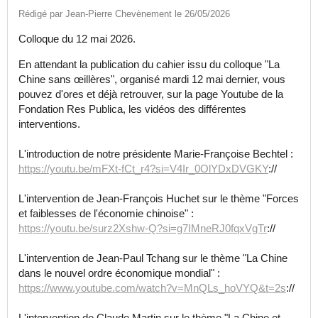
Rédigé par Jean-Pierre Chevènement le 26/05/2026
Colloque du 12 mai 2026.
En attendant la publication du cahier issu du colloque "La
Chine sans œillères", organisé mardi 12 mai dernier, vous
pouvez d'ores et déjà retrouver, sur la page Youtube de la
Fondation Res Publica, les vidéos des différentes
interventions.
L'introduction de notre présidente Marie-Françoise Bechtel :
https://youtu.be/mFXt-fCt_r4?si=V4Ir_0OlYDxDVGKY
://
L'intervention de Jean-François Huchet sur le thème "Forces
et faiblesses de l'économie chinoise" :
https://youtu.be/surz2Xshw-Q?si=g7IMneRJ0fqxVgTr
://
L'intervention de Jean-Paul Tchang sur le thème "La Chine
dans le nouvel ordre économique mondial" :
https://www.youtube.com/watch?v=MnQLs_hoVYQ&t=2s
://
L'intervention de Claude Martin sur le thème "La Chine et