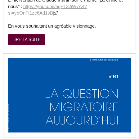
nous" :
https://youtu.be/hqPL32iW7A4?
si=yqOnFt1ze6Ad1sBj
://
En vous souhaitant un agréable visionnage.
LIRE LA SUITE