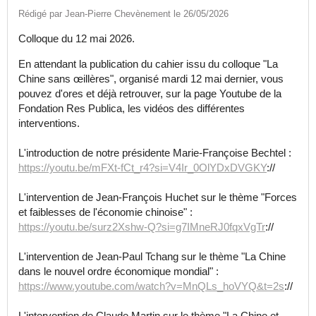
Rédigé par Jean-Pierre Chevènement le 26/05/2026
Colloque du 12 mai 2026.
En attendant la publication du cahier issu du colloque "La
Chine sans œillères", organisé mardi 12 mai dernier, vous
pouvez d'ores et déjà retrouver, sur la page Youtube de la
Fondation Res Publica, les vidéos des différentes
interventions.
L'introduction de notre présidente Marie-Françoise Bechtel :
https://youtu.be/mFXt-fCt_r4?si=V4Ir_0OlYDxDVGKY
://
L'intervention de Jean-François Huchet sur le thème "Forces
et faiblesses de l'économie chinoise" :
https://youtu.be/surz2Xshw-Q?si=g7IMneRJ0fqxVgTr
://
L'intervention de Jean-Paul Tchang sur le thème "La Chine
dans le nouvel ordre économique mondial" :
https://www.youtube.com/watch?v=MnQLs_hoVYQ&t=2s
://
L'intervention de Claude Martin sur le thème "La Chine et