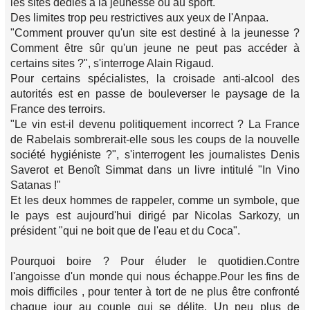
les sites dédiés à la jeunesse ou au sport.
Des limites trop peu restrictives aux yeux de l'Anpaa.
"Comment prouver qu'un site est destiné à la jeunesse ?
Comment être sûr qu'un jeune ne peut pas accéder à
certains sites ?", s'interroge Alain Rigaud.
Pour certains spécialistes, la croisade anti-alcool des
autorités est en passe de bouleverser le paysage de la
France des terroirs.
"Le vin est-il devenu politiquement incorrect ? La France
de Rabelais sombrerait-elle sous les coups de la nouvelle
société hygiéniste ?", s'interrogent les journalistes Denis
Saverot et Benoît Simmat dans un livre intitulé "In Vino
Satanas !"
Et les deux hommes de rappeler, comme un symbole, que
le pays est aujourd'hui dirigé par Nicolas Sarkozy, un
président "qui ne boit que de l'eau et du Coca".
Pourquoi boire ? Pour éluder le quotidien.Contre
l'angoisse d'un monde qui nous échappe.Pour les fins de
mois difficiles , pour tenter à tort de ne plus être confronté
chaque jour au couple qui se délite. Un peu plus de