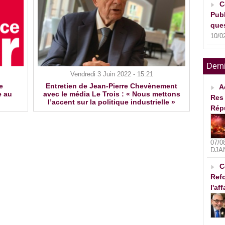
C
Publ
ques
10/0
Dern
Vendredi 3 Juin 2022 - 15:21
e
Entretien de Jean-Pierre Chevènement
A
e au
avec le média Le Trois : « Nous mettons
Res 
l’accent sur la politique industrielle »
Rép
07/0
DJA
C
Refo
l'af