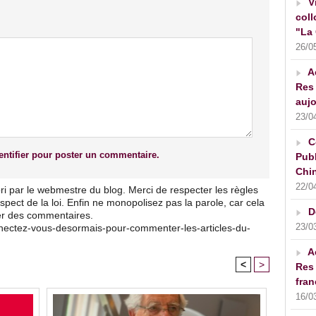
V
coll
"La 
26/0
A
Res 
aujo
23/0
C
ntifier pour poster un commentaire.
Publ
Chin
22/0
ri par le webmestre du blog. Merci de respecter les règles
pect de la loi. Enfin ne monopolisez pas la parole, car cela
D
ser des commentaires.
23/0
nnectez-vous-desormais-pour-commenter-les-articles-du-
A
<
>
Res 
fran
16/0