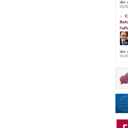
des 
05/0
C
Refo
l'af
des 
05/0