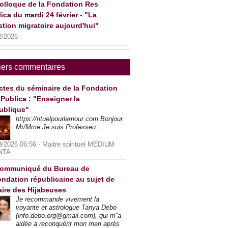
olloque de la Fondation Res
ica du mardi 24 février - "La
tion migratoire aujourd'hui"
2/2026
iers commentaires
ctes du séminaire de la Fondation
Publica : "Enseigner la
ublique"
https://rituelpourlamour.com Bonjour
Mr/Mme Je suis Professeu...
8/2026 06:56 -
Maitre spirituel MEDIUM
NTA
ommuniqué du Bureau de
ndation républicaine au sujet de
faire des Hijabeuses
Je recommande vivement la
voyante et astrologue Tanya Debo
(info.debo.org@gmail.com), qui m''a
aidée à reconquérir mon mari après