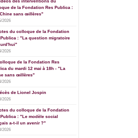
idéos des interventions du
oque de la Fondation Res Publica :
Chine sans œillères"
5/2026
ctes du colloque de la Fondation
Publica : "La question migratoire
urd'hui"
4/2026
olloque de la Fondation Res
ica du mardi 12 mai à 18h - "La
e sans œillères"
4/2026
écès de Lionel Jospin
3/2026
ctes du colloque de la Fondation
Publica : "Le modèle social
çais a-t-il un avenir ?"
3/2026