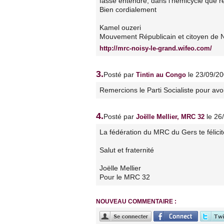
fasse entendre, dans l'hémicycle que r
Bien cordialement
Kamel ouzeri
Mouvement Républicain et citoyen de N
http://mrc-noisy-le-grand.wifeo.com/
3.
Posté par
le 23/09/2
Tintin au Congo
Remercions le Parti Socialiste pour avo
4.
Posté par
le 26
Joëlle Mellier, MRC 32
La fédération du MRC du Gers te félicit
Salut et fraternité
Joëlle Mellier
Pour le MRC 32
NOUVEAU COMMENTAIRE :