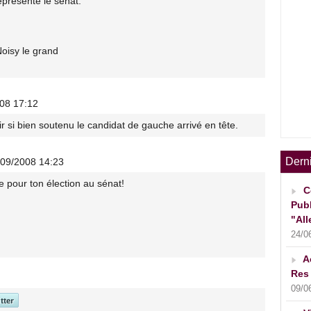
éprésente le sénat.
oisy le grand
008 17:12
ir si bien soutenu le candidat de gauche arrivé en tête.
Dern
/09/2008 14:23
e pour ton élection au sénat!
C
Publ
"All
24/0
A
Res 
09/0