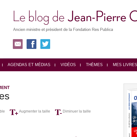
AGENDAS ET MÉDIAS
VIDÉOS
THÈMES
MES LIVRE
MENT
es
ble
Augmenter la taille
Diminuer la taille