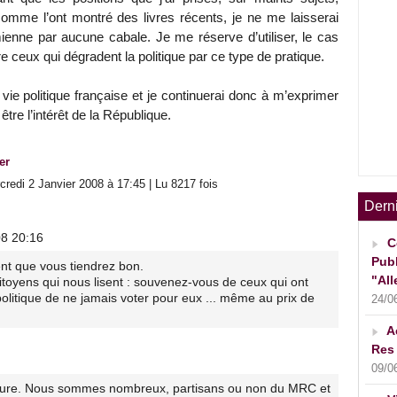
omme l’ont montré des livres récents, je ne me laisserai
 mienne par aucune cabale. Je me réserve d’utiliser, le cas
e ceux qui dégradent la politique par ce type de pratique.
 vie politique française et je continuerai donc à m’exprimer
être l’intérêt de la République.
er
redi 2 Janvier 2008 à 17:45 | Lu 8217 fois
Dern
08 20:16
C
Publ
t que vous tiendrez bon.
"All
itoyens qui nous lisent : souvenez-vous de ceux qui ont
politique de ne jamais voter pour eux ... même au prix de
24/0
A
Res 
09/0
ure. Nous sommes nombreux, partisans ou non du MRC et