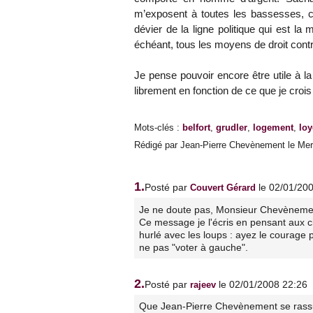
m’exposent à toutes les bassesses, c
dévier de la ligne politique qui est la
échéant, tous les moyens de droit contr
Je pense pouvoir encore être utile à la
librement en fonction de ce que je crois 
Mots-clés
:
belfort
,
grudler
,
logement
,
loy
Rédigé par Jean-Pierre Chevènement le Merc
1.
Posté par
le 02/01/20
Couvert Gérard
Je ne doute pas, Monsieur Chevènemen
Ce message je l'écris en pensant aux c
hurlé avec les loups : ayez le courage 
ne pas "voter à gauche".
2.
Posté par
le 02/01/2008 22:26
rajeev
Que Jean-Pierre Chevènement se rass