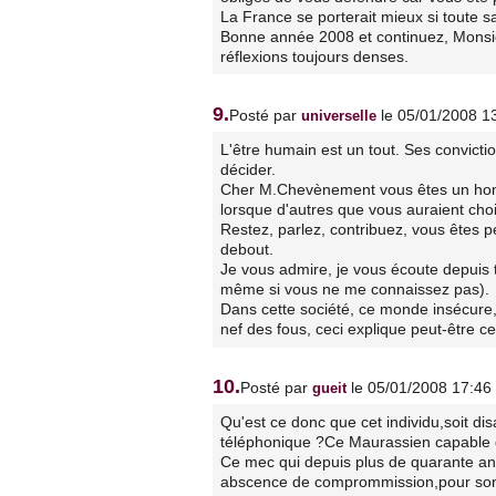
La France se porterait mieux si toute s
Bonne année 2008 et continuez, Monsieu
réflexions toujours denses.
9.
Posté par
le 05/01/2008 1
universelle
L'être humain est un tout. Ses convictio
décider.
Cher M.Chevènement vous êtes un homm
lorsque d'autres que vous auraient choi
Restez, parlez, contribuez, vous êtes peu
debout.
Je vous admire, je vous écoute depuis
même si vous ne me connaissez pas).
Dans cette société, ce monde insécure,
nef des fous, ceci explique peut-être ce
10.
Posté par
le 05/01/2008 17:46
gueit
Qu'est ce donc que cet individu,soit dis
téléphonique ?Ce Maurassien capable d'
Ce mec qui depuis plus de quarante an
abscence de comprommission,pour son 