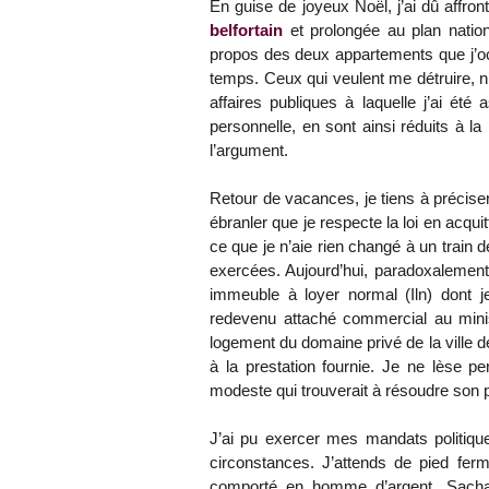
En guise de joyeux Noël, j’ai dû aff
belfortain
et prolongée au plan nation
propos des deux appartements que j’oc
temps. Ceux qui veulent me détruire, n
affaires publiques à laquelle j’ai ét
personnelle, en sont ainsi réduits à la 
l’argument.
Retour de vacances, je tiens à précise
ébranler que je respecte la loi en acq
ce que je n’aie rien changé à un train 
exercées. Aujourd’hui, paradoxalemen
immeuble à loyer normal (Iln) dont je
redevenu attaché commercial au mini
logement du domaine privé de la ville 
à la prestation fournie. Je ne lèse pe
modeste qui trouverait à résoudre son
J’ai pu exercer mes mandats politiqu
circonstances. J’attends de pied fer
comporté en homme d’argent. Sachant