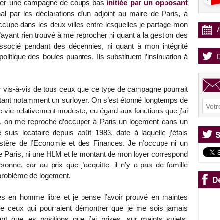
ronter une campagne de coups bas
initiée par un opposant
al par les déclarations d’un adjoint au maire de Paris, à
cupe dans les deux villes entre lesquelles je partage mon
’ayant rien trouvé à me reprocher ni quant à la gestion des
é associé pendant des décennies, ni quant à mon intégrité
politique des boules puantes. Ils substituent l’insinuation à
r vis-à-vis de tous ceux que ce type de campagne pourrait
uittant notamment un surloyer. On s’est étonné longtemps de
de vie relativement modeste, eu égard aux fonctions que j’ai
t, on me reproche d’occuper à Paris un logement dans un
 suis locataire depuis août 1983, date à laquelle j’étais
stère de l’Economie et des Finances. Je n’occupe ni un
de Paris, ni une HLM et le montant de mon loyer correspond
rsonne, car au prix que j’acquitte, il n’y a pas de famille
 problème de logement.
es en homme libre et je pense l’avoir prouvé en maintes
me ceux qui pourraient démontrer que je me sois jamais
 que les positions que j’ai prises, sur maints sujets,