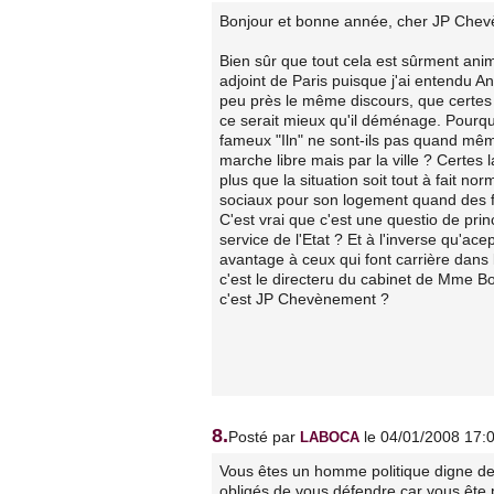
Bonjour et bonne année, cher JP Che
Bien sûr que tout cela est sûrment ani
adjoint de Paris puisque j'ai entendu A
peu près le même discours, que certes 
ce serait mieux qu'il déménage. Pourq
fameux "Iln" ne sont-ils pas quand mêm
marche libre mais par la ville ? Certe
plus que la situation soit tout à fait no
sociaux pour son logement quand des f
C'est vrai que c'est une questio de pri
service de l'Etat ? Et à l'inverse qu
avantage à ceux qui font carrière dans
c'est le directeru du cabinet de Mme 
c'est JP Chevènement ?
8.
Posté par
le 04/01/2008 17:
LABOCA
Vous êtes un homme politique digne d
obligés de vous défendre car vous ête