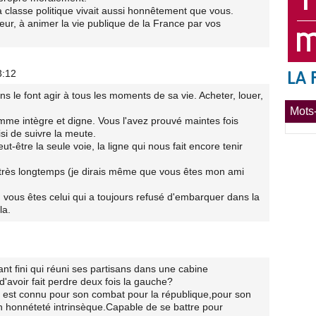
a classe politique vivait aussi honnêtement que vous.
r, à animer la vie publique de la France par vos
3:12
ns le font agir à tous les moments de sa vie. Acheter, louer,
Mots-
e intègre et digne. Vous l'avez prouvé maintes fois
si de suivre la meute.
t-être la seule voie, la ligne qui nous fait encore tenir
 très longtemps (je dirais même que vous êtes mon ami
 vous êtes celui qui a toujours refusé d'embarquer dans la
la.
ant fini qui réuni ses partisans dans une cabine
avoir fait perdre deux fois la gauche?
 est connu pour son combat pour la république,pour son
honnéteté intrinsèque.Capable de se battre pour