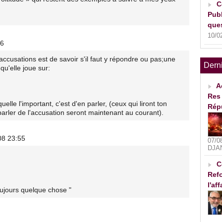
C
Publ
ques
10/0
26
ccusations est de savoir s'il faut y répondre ou pas;une
Dern
qu'elle joue sur:
A
Res 
elle l'important, c'est d'en parler, (ceux qui liront ton
Rép
arler de l'accusation seront maintenant au courant).
08 23:55
07/0
DJA
C
Refo
l'af
toujours quelque chose "