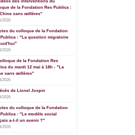
idéos des interventions du
oque de la Fondation Res Publica :
Chine sans œillères"
5/2026
ctes du colloque de la Fondation
Publica : "La question migratoire
urd'hui"
4/2026
olloque de la Fondation Res
ica du mardi 12 mai à 18h - "La
e sans œillères"
4/2026
écès de Lionel Jospin
3/2026
ctes du colloque de la Fondation
Publica : "Le modèle social
çais a-t-il un avenir ?"
3/2026