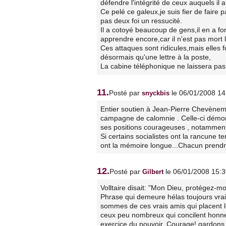
défendre l'intégrité de ceux auquels il a
Ce pelé ce galeux,je suis fier de faire 
pas deux foi un ressucité.
Il a cotoyé beaucoup de gens,il en a fo
apprendre encore,car il n'est pas mort le
Ces attaques sont ridicules,mais elles f
désormais qu'une lettre à la poste,
La cabine téléphonique ne laissera pas 
11.
Posté par
le 06/01/2008 14
snyckbis
Entier soutien à Jean-Pierre Chevènem
campagne de calomnie . Celle-ci démont
ses positions courageuses , notammen
Si certains socialistes ont la rancune
ont la mémoire longue...Chacun prendr
12.
Posté par
le 06/01/2008 15:
Gilbert
Volltaire disait: "Mon Dieu, protégez-
Phrase qui demeure hélas toujours vrai
sommes de ces vrais amis qui placent l
ceux peu nombreux qui concilent honnet
exercice du pouvoir, Courage! gardons c