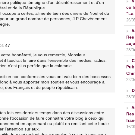
V
rrière politique témoigne d'un désintéressement et d'un
coll
éral et de la République.
l occupe a certes, alimenté bien des dîners de Noël et du
"La 
que pour un grand nombre de personnes, J.P Chevènement
26/0
tègre.
A
Res 
aujo
04:47
23/0
 votre honnêteté, je vous remercie, Monsieur
et il faudrait le faire dans l'ensemble des médias, radios,
C
rien n'est plus perfide que la calomnie.
Publ
Chin
position non conformistes vous ont valu bien des bassesses
22/0
s donc à vous apporter mon soutien et vous encourage à
e, des Français et du peuple républicain.
D
23/0
A
ntes fois ces derniers temps dans des discussions entre
Res 
nné l'occasion de faire connaitre votre blog à ceux qui
fran
onnement en apprenant ou plutôt en reniflant cette boule
16/0
r l’attention sur eux.
roititude » qui restent des exemples à suivre à mes yeux