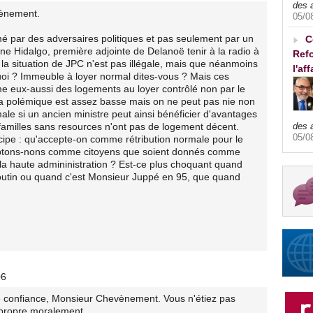
des 
vènement.
05/0
mé par des adversaires politiques et pas seulement par un
C
nne Hidalgo, première adjointe de Delanoë tenir à la radio à
Refo
la situation de JPC n'est pas illégale, mais que néanmoins
l'af
uoi ? Immeuble à loyer normal dites-vous ? Mais ces
e eux-aussi des logements au loyer contrôlé non par le
s la polémique est assez basse mais on ne peut pas nie non
rmale si un ancien ministre peut ainsi bénéficier d'avantages
amilles sans resources n'ont pas de logement décent.
des 
05/0
ncipe : qu'accepte-on comme rétribution normale pour le
'aceptons-nons comme citoyens que soient donnés comme
 la haute admininistration ? Est-ce plus choquant quand
Boutin ou quand c'est Monsieur Juppé en 95, que quand
06
e confiance, Monsieur Chevènement. Vous n'étiez pas
 propre moralement.