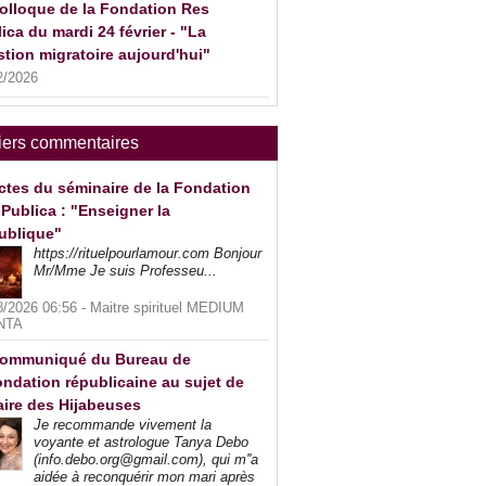
olloque de la Fondation Res
ica du mardi 24 février - "La
tion migratoire aujourd'hui"
2/2026
iers commentaires
ctes du séminaire de la Fondation
Publica : "Enseigner la
ublique"
https://rituelpourlamour.com Bonjour
Mr/Mme Je suis Professeu...
8/2026 06:56 -
Maitre spirituel MEDIUM
NTA
ommuniqué du Bureau de
ndation républicaine au sujet de
faire des Hijabeuses
Je recommande vivement la
voyante et astrologue Tanya Debo
(info.debo.org@gmail.com), qui m''a
aidée à reconquérir mon mari après