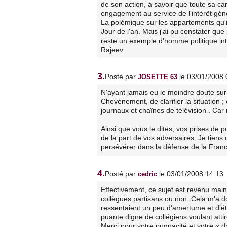
de son action, à savoir que toute sa ca
engagement au service de l'intérêt gén
La polémique sur les appartements qu'i
Jour de l'an. Mais j'ai pu constater 
reste un exemple d'homme politique in
Rajeev
3.
Posté par
le 03/01/2008 
JOSETTE 63
N'ayant jamais eu le moindre doute sur
Chevènement, de clarifier la situation ; 
journaux et chaînes de télévision . Car 
Ainsi que vous le dites, vos prises de 
de la part de vos adversaires. Je tien
persévérer dans la défense de la Franc
4.
Posté par
le 03/01/2008 14:13
cedric
Effectivement, ce sujet est revenu mai
collègues partisans ou non. Cela m'a do
ressentaient un peu d'amertume et d’ét
puante digne de collégiens voulant attire
Merci pour votre pugnacité et votre « d