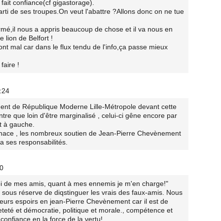
 fait confiance(cf gigastorage).
parti de ses troupes.On veut l'abattre ?Allons donc on ne tue
rmé,il nous a appris beaucoup de chose et il va nous en
 lion de Belfort !
ont mal car dans le flux tendu de l'info,ça passe mieux
faire !
:24
ent de République Moderne Lille-Métropole devant cette
re que loin d'être marginalisé , celui-ci gêne encore par
t à gauche.
 tenace , les nombreux soutien de Jean-Pierre Chevènement
a ses responsabilités.
30
moi de mes amis, quant à mes ennemis je m'en charge!"
 sous réserve de diqstinguer les vrais des faux-amis. Nous
eurs espoirs en jean-Pierre Chevènement car il est de
eté et démocratie, politique et morale., compétence et
onfiance en la force de la vertu!