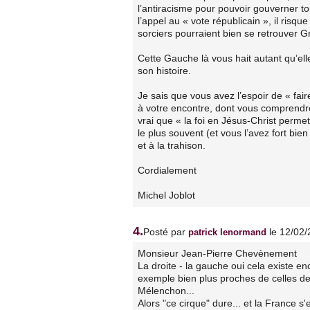
l’antiracisme pour pouvoir gouverner to
l’appel au « vote républicain », il risq
sorciers pourraient bien se retrouver
Cette Gauche là vous hait autant qu’ell
son histoire.
Je sais que vous avez l’espoir de « fair
à votre encontre, dont vous comprendrez 
vrai que « la foi en Jésus-Christ perm
le plus souvent (et vous l’avez fort bie
et à la trahison.
Cordialement
Michel Joblot
4.
Posté par
le 12/02
patrick lenormand
Monsieur Jean-Pierre Chevènement
La droite - la gauche oui cela existe e
exemple bien plus proches de celles d
Mélenchon...
Alors "ce cirque" dure... et la France s'