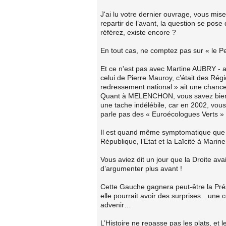
J'ai lu votre dernier ouvrage, vous mis
repartir de l’avant, la question se pos
référez, existe encore ?
En tout cas, ne comptez pas sur « le P
Et ce n'est pas avec Martine AUBRY - a 
celui de Pierre Mauroy, c’était des Régi
redressement national » ait une chance 
Quant à MELENCHON, vous savez bien à 
une tache indélébile, car en 2002, vou
parle pas des « Euroécologues Ver
Il est quand même symptomatique que c
République, l’Etat et la Laïcité à Marin
Vous aviez dit un jour que la Droite av
d’argumenter plus avant !
Cette Gauche gagnera peut-être la Présid
elle pourrait avoir des surprises…une 
advenir…
L’Histoire ne repasse pas les plats, et 