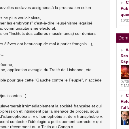
C
ouvelles esclaves assignées à la procréation selon
Publ
ques
 ne plus vouloir vivre,
10/0
iner les embryons" c'est-à-dire l’eugénisme légalisé,
ges, communautarisme électoral,
 en "Instituts des cultures musulmanes) sur deniers
Dern
es élèves ont beaucoup de mal à parler français…),
A
me…
Res 
Rép
opéenne,
, application aveugle du Traité de Lisbonne, etc...
ible pour que cette "Gauche contre le Peuple", n'accède
07/0
DJA
C
jouissantes...).
Refo
leverserait irrémédiablement la société française et qui
l'af
’expression et intimident par la menace de procès, sous
d’islamophobie », « d’homophobie », de « transphobie »,
 osent contester l’idéologie « politiquement correcte » qui
mmour récemment ou « Tintin au Congo »,...