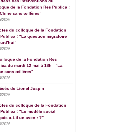
idéos des interventions du
oque de la Fondation Res Publica :
Chine sans œillères"
5/2026
ctes du colloque de la Fondation
Publica : "La question migratoire
urd'hui"
4/2026
olloque de la Fondation Res
ica du mardi 12 mai à 18h - "La
e sans œillères"
4/2026
écès de Lionel Jospin
3/2026
ctes du colloque de la Fondation
Publica : "Le modèle social
çais a-t-il un avenir ?"
3/2026