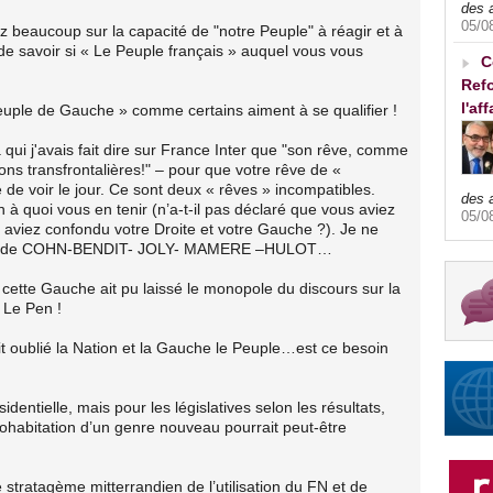
des 
05/0
ez beaucoup sur la capacité de "notre Peuple" à réagir et à
e de savoir si « Le Peuple français » auquel vous vous
C
Refo
l'af
euple de Gauche » comme certains aiment à se qualifier !
qui j'avais fait dire sur France Inter que "son rêve, comme
ons transfrontalières!" – pour que votre rêve de «
de voir le jour. Ce sont deux « rêves » incompatibles.
des 
quoi vous en tenir (n’a-t-il pas déclaré que vous aviez
05/0
s aviez confondu votre Droite et votre Gauche ?). Je ne
ts » de COHN-BENDIT- JOLY- MAMERE –HULOT…
ette Gauche ait pu laissé le monopole du discours sur la
e Le Pen !
ait oublié la Nation et la Gauche le Peuple…est ce besoin
entielle, mais pour les législatives selon les résultats,
cohabitation d’un genre nouveau pourrait peut-être
le stratagème mitterrandien de l’utilisation du FN et de