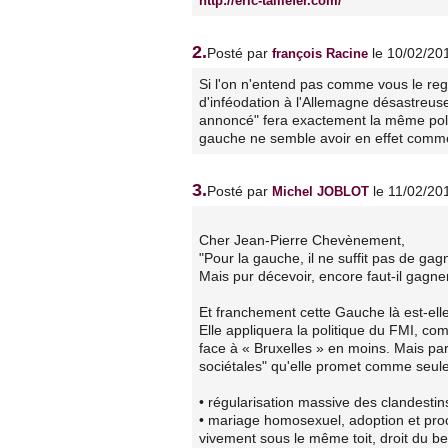
http://eric-taillefer.com/
2.
Posté par
le 10/02/20
françois Racine
Si l'on n'entend pas comme vous le regr
d'inféodation à l'Allemagne désastreus
annoncé" fera exactement la même polit
gauche ne semble avoir en effet com
3.
Posté par
le 11/02/20
Michel JOBLOT
Cher Jean-Pierre Chevènement,
"Pour la gauche, il ne suffit pas de ga
Mais pur décevoir, encore faut-il gagner! 
Et franchement cette Gauche là est-ell
Elle appliquera la politique du FMI, co
face à « Bruxelles » en moins. Mais pa
sociétales" qu'elle promet comme seules
• régularisation massive des clandestin
• mariage homosexuel, adoption et pro
vivement sous le même toit, droit du b