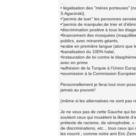
…
• légalisation des "mères porteuses" (n
S.Agacinski),
•"permis de tuer" les personnes sensées
•"permis de manipuler,de trier et d’élim
•discrimination positive à tous les éta
•financement des mosquées (maquillées
publics, avec minarets géants,
•arabe en première langue (alors que l
•banalisation du 100% halal,
•Instauration de loi contre le blasphè
avec en prime
•adhésion de la Turquie à l'Union Eur
•soumission à la Commission Européenne
Personnellement je ferai tout mon poss
jamais au pouvoir!
(même si les alternatives ne sont pas ré
Je ne veux pas de cette Gauche qui bou
soutient ceux qui musèlent la liberté d
prétexte de racisme, de xénophobie, « 
de discriminations, etc.., tous ceux qui
les nourrit ; comme notre ami Eric Ze