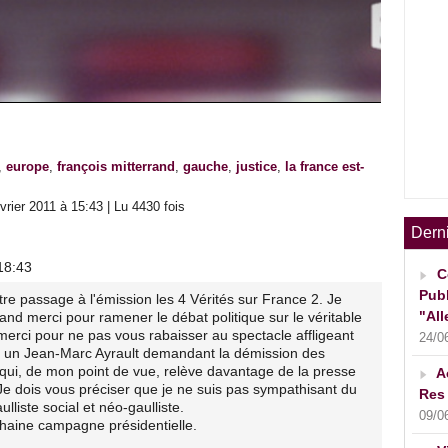
,
europe
,
françois mitterrand
,
gauche
,
justice
,
la france est-
rier 2011 à 15:43 | Lu 4430 fois
Dern
18:43
C
Publ
otre passage à l'émission les 4 Vérités sur France 2. Je
"All
and merci pour ramener le débat politique sur le véritable
merci pour ne pas vous rabaisser au spectacle affligeant
24/0
ou un Jean-Marc Ayrault demandant la démission des
 qui, de mon point de vue, relève davantage de la presse
A
 Je dois vous préciser que je ne suis pas sympathisant du
Res 
iste social et néo-gaulliste.
09/0
ochaine campagne présidentielle.