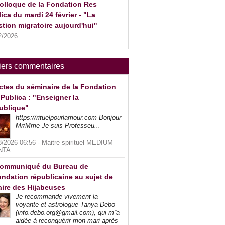
olloque de la Fondation Res
ica du mardi 24 février - "La
tion migratoire aujourd'hui"
2/2026
iers commentaires
ctes du séminaire de la Fondation
Publica : "Enseigner la
ublique"
https://rituelpourlamour.com Bonjour
Mr/Mme Je suis Professeu...
8/2026 06:56 -
Maitre spirituel MEDIUM
NTA
ommuniqué du Bureau de
ndation républicaine au sujet de
faire des Hijabeuses
Je recommande vivement la
voyante et astrologue Tanya Debo
(info.debo.org@gmail.com), qui m''a
aidée à reconquérir mon mari après