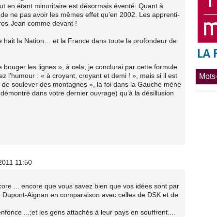
ut en étant minoritaire est désormais éventé. Quant à
ue de ne pas avoir les mêmes effet qu’en 2002. Les apprenti-
 Gros-Jean comme devant !
e hait la Nation… et la France dans toute la profondeur de
e bouger les lignes », à cela, je conclurai par cette formule
l’humour : « à croyant, croyant et demi ! », mais si il est
Mots-
et de soulever des montagnes », la foi dans la Gauche mène
n démontré dans votre dernier ouvrage) qu’à la désillusion
/2011 11:50
ncore ... encore que vous savez bien que vos idées sont par
e Dupont-Aignan en comparaison avec celles de DSK et de
enfonce ...;et les gens attachés à leur pays en souffrent....