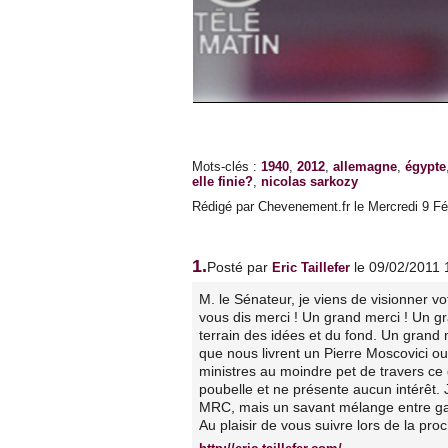
Mots-clés
:
1940
,
2012
,
allemagne
,
égypte
elle finie?
,
nicolas sarkozy
Rédigé par Chevenement.fr le Mercredi 9 Fév
1.
Posté par
le 09/02/2011 
Eric Taillefer
M. le Sénateur, je viens de visionner v
vous dis merci ! Un grand merci ! Un gr
terrain des idées et du fond. Un grand 
que nous livrent un Pierre Moscovici 
ministres au moindre pet de travers ce
poubelle et ne présente aucun intérêt.
MRC, mais un savant mélange entre gaull
Au plaisir de vous suivre lors de la pr