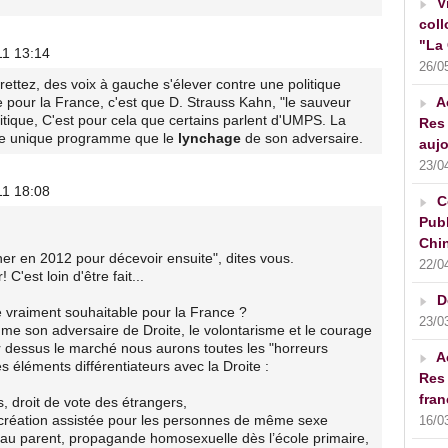
V
coll
"La 
11 13:14
26/0
ettez, des voix à gauche s'élever contre une politique
e pour la France, c'est que D. Strauss Kahn, "le sauveur
A
ique, C'est pour cela que certains parlent d'UMPS. La
Res 
me unique programme que le
lynchage
de son adversaire.
aujo
23/0
11 18:08
C
Publ
Chin
gner en 2012 pour décevoir ensuite", dites vous.
22/0
C'est loin d'être fait...
D
e vraiment souhaitable pour la France ?
23/0
mme son adversaire de Droite, le volontarisme et le courage
r dessus le marché nous aurons toutes les "horreurs
A
 éléments différentiateurs avec la Droite :
Res 
fran
s, droit de vote des étrangers,
création assistée pour les personnes de même sexe
16/0
eau parent, propagande homosexuelle dès l’école primaire,