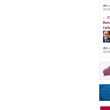
des 
05/0
C
Refo
l'af
des 
05/0