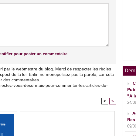
ntifier pour poster un commentaire.
ri par le webmestre du blog. Merci de respecter les règles
Dern
pect de la loi. Enfin ne monopolisez pas la parole, car cela
ser des commentaires.
C
nnectez-vous-desormais-pour-commenter-les-articles-du-
Publ
"All
<
>
24/0
A
Res 
09/0