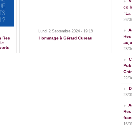
V
coll
"La 
26/0
A
Lundi 2 Septembre 2024 - 19:18
Res 
n Res
Hommage à Gérard Cureau
aujo
ie
ports
23/0
C
Publ
Chin
22/0
D
23/0
A
Res 
fran
16/0