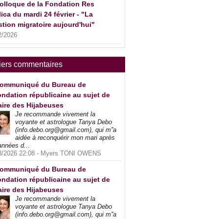
olloque de la Fondation Res
ica du mardi 24 février - "La
tion migratoire aujourd'hui"
2/2026
iers commentaires
ommuniqué du Bureau de
ndation républicaine au sujet de
faire des Hijabeuses
Je recommande vivement la
voyante et astrologue Tanya Debo
(info.debo.org@gmail.com), qui m''a
aidée à reconquérir mon mari après
années d...
8/2026 22:08 -
Myers TONI OWENS
ommuniqué du Bureau de
ndation républicaine au sujet de
faire des Hijabeuses
Je recommande vivement la
voyante et astrologue Tanya Debo
(info.debo.org@gmail.com), qui m''a