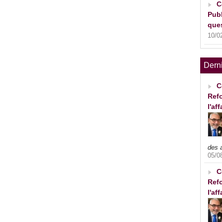
C
Publ
ques
10/0
Dern
C
Refo
l'af
des 
05/0
C
Refo
l'af