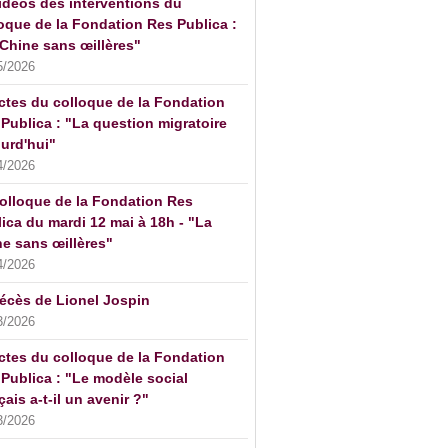
idéos des interventions du
oque de la Fondation Res Publica :
Chine sans œillères"
5/2026
ctes du colloque de la Fondation
Publica : "La question migratoire
urd'hui"
4/2026
olloque de la Fondation Res
ica du mardi 12 mai à 18h - "La
e sans œillères"
4/2026
écès de Lionel Jospin
3/2026
ctes du colloque de la Fondation
Publica : "Le modèle social
çais a-t-il un avenir ?"
3/2026