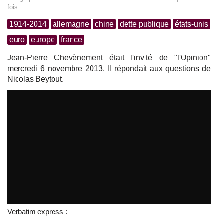
fois
1914-2014
allemagne
chine
dette publique
états-unis
euro
europe
france
Jean-Pierre Chevènement était l'invité de "l'Opinion"
mercredi 6 novembre 2013. Il répondait aux questions de
Nicolas Beytout.
Verbatim express :