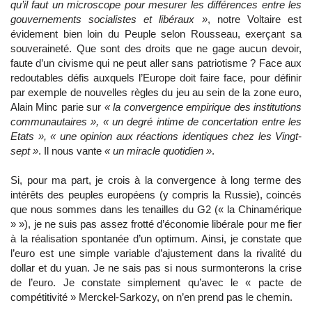
qu’il faut un microscope pour mesurer les différences entre les
gouvernements socialistes et libéraux »
, notre Voltaire est
évidement bien loin du Peuple selon Rousseau, exerçant sa
souveraineté. Que sont des droits que ne gage aucun devoir,
faute d’un civisme qui ne peut aller sans patriotisme ? Face aux
redoutables défis auxquels l’Europe doit faire face, pour définir
par exemple de nouvelles règles du jeu au sein de la zone euro,
Alain Minc parie sur
« la convergence empirique des institutions
communautaires », « un degré intime de concertation entre les
Etats », « une opinion aux réactions identiques chez les Vingt-
sept »
. Il nous vante
« un miracle quotidien »
.
Si, pour ma part, je crois à la convergence à long terme des
intérêts des peuples européens (y compris la Russie), coincés
que nous sommes dans les tenailles du G2 (« la Chinamérique
» »), je ne suis pas assez frotté d’économie libérale pour me fier
à la réalisation spontanée d’un optimum. Ainsi, je constate que
l’euro est une simple variable d’ajustement dans la rivalité du
dollar et du yuan. Je ne sais pas si nous surmonterons la crise
de l’euro. Je constate simplement qu’avec le « pacte de
compétitivité » Merckel-Sarkozy, on n’en prend pas le chemin.