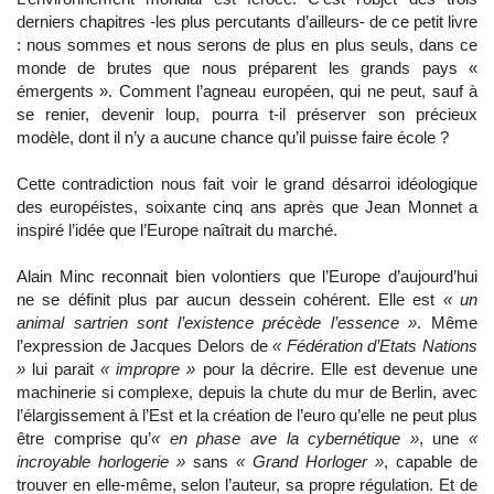
derniers chapitres -les plus percutants d’ailleurs- de ce petit livre
: nous sommes et nous serons de plus en plus seuls, dans ce
monde de brutes que nous préparent les grands pays «
émergents ». Comment l’agneau européen, qui ne peut, sauf à
se renier, devenir loup, pourra t-il préserver son précieux
modèle, dont il n’y a aucune chance qu’il puisse faire école ?
Cette contradiction nous fait voir le grand désarroi idéologique
des européistes, soixante cinq ans après que Jean Monnet a
inspiré l’idée que l’Europe naîtrait du marché.
Alain Minc reconnait bien volontiers que l’Europe d’aujourd’hui
ne se définit plus par aucun dessein cohérent. Elle est
« un
animal sartrien sont l’existence précède l’essence »
. Même
l’expression de Jacques Delors de
« Fédération d’Etats Nations
»
lui parait
« impropre »
pour la décrire. Elle est devenue une
machinerie si complexe, depuis la chute du mur de Berlin, avec
l’élargissement à l’Est et la création de l’euro qu’elle ne peut plus
être comprise qu’
« en phase ave la cybernétique »
, une
«
incroyable horlogerie »
sans
« Grand Horloger »
, capable de
trouver en elle-même, selon l’auteur, sa propre régulation. Et de