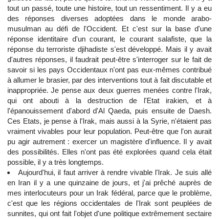
tout un passé, toute une histoire, tout un ressentiment. Il y a eu
des réponses diverses adoptées dans le monde arabo-
musulman au défi de l'Occident. Et c'est sur la base d'une
réponse identitaire d'un courant, le courant salafiste, que la
réponse du terroriste djihadiste s'est développé. Mais il y avait
d'autres réponses, il faudrait peut-être s'interroger sur le fait de
savoir si les pays Occidentaux n'ont pas eux-mêmes contribué
à allumer le brasier, par des interventions tout à fait discutable et
inappropriée. Je pense aux deux guerres menées contre l'Irak,
qui ont abouti à la destruction de l'Etat irakien, et à
l'épanouissement d'abord d'Al Qaeda, puis ensuite de Daesh.
Ces Etats, je pense à l'Irak, mais aussi à la Syrie, n'étaient pas
vraiment vivables pour leur population. Peut-être que l'on aurait
pu agir autrement : exercer un magistère d'influence. Il y avait
des possibilités. Elles n'ont pas été explorées quand cela était
possible, il y a très longtemps.
Aujourd'hui, il faut arriver à rendre vivable l'Irak. Je suis allé
en Iran il y a une quinzaine de jours, et j'ai prêché auprès de
mes interlocuteurs pour un Irak fédéral, parce que le problème,
c'est que les régions occidentales de l'Irak sont peuplées de
sunnites, qui ont fait l'objet d'une politique extrêmement sectaire