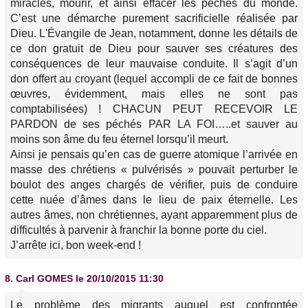
miracles, mourir, et ainsi effacer les péchés du monde.
C’est une démarche purement sacrificielle réalisée par
Dieu. L'Évangile de Jean, notamment, donne les détails de
ce don gratuit de Dieu pour sauver ses créatures des
conséquences de leur mauvaise conduite. Il s’agit d’un
don offert au croyant (lequel accompli de ce fait de bonnes
œuvres, évidemment, mais elles ne sont pas
comptabilisées) ! CHACUN PEUT RECEVOIR LE
PARDON de ses péchés PAR LA FOI…..et sauver au
moins son âme du feu éternel lorsqu’il meurt.
Ainsi je pensais qu’en cas de guerre atomique l’arrivée en
masse des chrétiens « pulvérisés » pouvait perturber le
boulot des anges chargés de vérifier, puis de conduire
cette nuée d’âmes dans le lieu de paix éternelle. Les
autres âmes, non chrétiennes, ayant apparemment plus de
difficultés à parvenir à franchir la bonne porte du ciel.
J’arrête ici, bon week-end !
8.
Carl GOMES
le 20/10/2015 11:30
Le problème des migrants auquel est confrontée