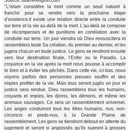
Source: IslamReligion.com
"L’islam considère la mort comme un seuil naturel à
franchir pour se rendre vers la prochaine étape
d’existence.Il existe une relation directe entre la conduite
sur terre et la vie au-delà de la mort. L’au-delà se compose
de récompenses et de punitions en corrélation avec la
conduite sur terre. Un jour viendra où Dieu ressuscitera et
rassemblera toute Sa création, du premier au dernier, et les
jugera chacun en toute justice. Le gens se rendront ensuite
vers leur destination finale, l’Enfer ou le Paradis. La
croyance en la vie après la mort nous pousse à accomplir
le bien et à éviter les péchés. Dans cette vie, ici-bas, nous
voyons parfois des personnes pieuses souffrir et des
impies profiter de la vie. Mais tous seront jugés un jour et
justice sera rendue. Dieu rassemblera tous les humains,
croyants et impies, les djinns, les démons, et même les
animaux sauvages. Ce sera un rassemblement universel.
Les anges conduiront tous les êtres humains, nus, non-
circoncis et pieds-nus, à la Grande Plaine de
rassemblement. Les gens se tiendront debout en attente du
jugement et seront si angoissés qu’ils sueront à grosses