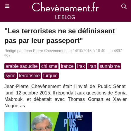
"Les terroristes ne se définissent
pas par leur passeport"
Rédigé par Jean Pierre Chevenement le 14/10/2015 à 18:40 | Lu 4897
fois
arabie saoudite
chiisme
france
irak
iran
sunnisme
syrie
terrorisme
turquie
Jean-Pierre Chevènement était l'invité de Public Sénat,
lundi 12 octobre 2015. Il répondait aux questions de Sonia
Mabrouk, et débattait avec Thomas Gomart et Xavier
Nogueras.