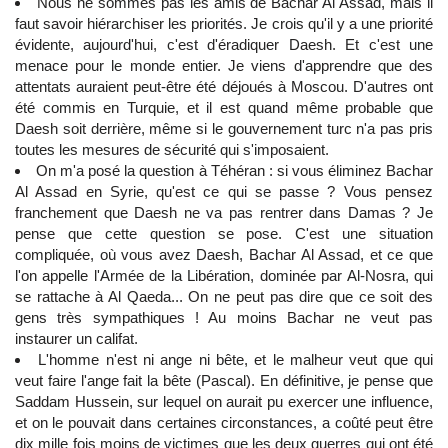
Nous ne sommes pas les amis de Bachar Al Assad, mais il
faut savoir hiérarchiser les priorités. Je crois qu'il y a une priorité
évidente, aujourd'hui, c'est d'éradiquer Daesh. Et c'est une
menace pour le monde entier. Je viens d'apprendre que des
attentats auraient peut-être été déjoués à Moscou. D'autres ont
été commis en Turquie, et il est quand même probable que
Daesh soit derrière, même si le gouvernement turc n'a pas pris
toutes les mesures de sécurité qui s'imposaient.
On m'a posé la question à Téhéran : si vous éliminez Bachar
Al Assad en Syrie, qu'est ce qui se passe ? Vous pensez
franchement que Daesh ne va pas rentrer dans Damas ? Je
pense que cette question se pose. C'est une situation
compliquée, où vous avez Daesh, Bachar Al Assad, et ce que
l'on appelle l'Armée de la Libération, dominée par Al-Nosra, qui
se rattache à Al Qaeda... On ne peut pas dire que ce soit des
gens très sympathiques ! Au moins Bachar ne veut pas
instaurer un califat.
L'homme n'est ni ange ni bête, et le malheur veut que qui
veut faire l'ange fait la bête (Pascal). En définitive, je pense que
Saddam Hussein, sur lequel on aurait pu exercer une influence,
et on le pouvait dans certaines circonstances, a coûté peut être
dix mille fois moins de victimes que les deux guerres qui ont été