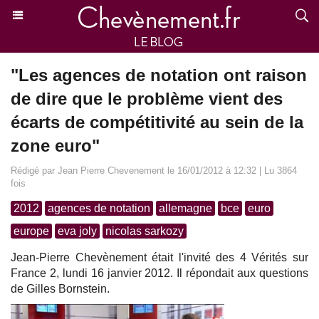
"Les agences de notation ont raison
de dire que le problème vient des
écarts de compétitivité au sein de la
zone euro"
Rédigé par Jean Pierre Chevenement le 16/01/2012 à 12:32 | Lu 3864
fois
2012
agences de notation
allemagne
bce
euro
europe
eva joly
nicolas sarkozy
Jean-Pierre Chevènement était l'invité des 4 Vérités sur
France 2, lundi 16 janvier 2012. Il répondait aux questions
de Gilles Bornstein.