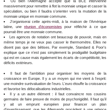
Ou bien l'Allemagne accepte que la BCE intervienne
massivement pour remettre à flot la monnaie unique et casser la
spéculation, ou bien il faudra s'orienter vers la mutation de la
monnaie unique en monnaie commune.
J'organiserai cette après-midi, à la maison de l’Amérique
latine, une
réunion d'économistes
pour réfléchir à ce que
pourrait être une monnaie commune.
Les agences de notation ont beaucoup de pouvoir, mais en
même temps je ne veux pas casser le thermomètre. Elles ne
disent pas que des bêtises. Par exemple, Standard & Poor's
explique que ce n'est pas simplement la prodigalité budgétaire
qui est en cause mais également les écarts de compétitivité, les
déficits extérieurs.
Il faut de l’ambition pour organiser les moyens de la
croissance en Europe. Il y a un moyen qui me vient à l'esprit:
une moindre surévaluation de l'euro. L'euro étouffe la croissance
et favorise les délocalisations industrielles.
Il y a un autre élément : il faut convaincre nos cousins
germains de faire preuve de moins de psychorigidité. Il faut qu'il
y ait un emprunt européen pour financer un plan
d'investissement, que les Allemands procèdent à une relance