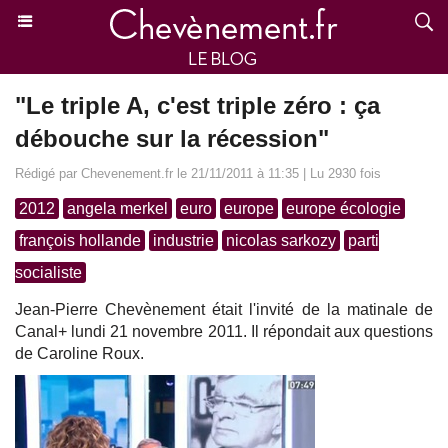
"Le triple A, c'est triple zéro : ça
débouche sur la récession"
Rédigé par Chevenement.fr le 21/11/2011 à 11:35 | Lu 2930 fois
2012
angela merkel
euro
europe
europe écologie
françois hollande
industrie
nicolas sarkozy
parti
socialiste
Jean-Pierre Chevènement était l'invité de la matinale de
Canal+ lundi 21 novembre 2011. Il répondait aux questions
de Caroline Roux.