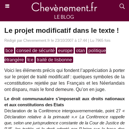
Le projet modificatif dans le texte !
Rédigé par Chevenement.fr le 23/10/2007 à 17:44 | Lu 7965 fois
bce
conseil de sécurité
europe
otan
politique
étrangère
tce
traité de lisbonne
Voici les éléments précis qui fondent l’appréciation à porter
sur le projet de traité modificatif : quelques symboles de la
«constitution» rejetée par les Français et les Néerlandais
ont disparu, mais le fond demeure. Qu’on en juge.
Le droit communautaire s’imposerait aux droits nationaux
et aux constitutions des Etats
Déclaration de la Conférence intergouvernementale, point 27
«
Déclaration relative à la primauté ».« La Conférence rappelle
que, selon une jurisprudence constante de la Cour de Justice de
l’UE, les traités et le droit adopté par l’Union sur la base des