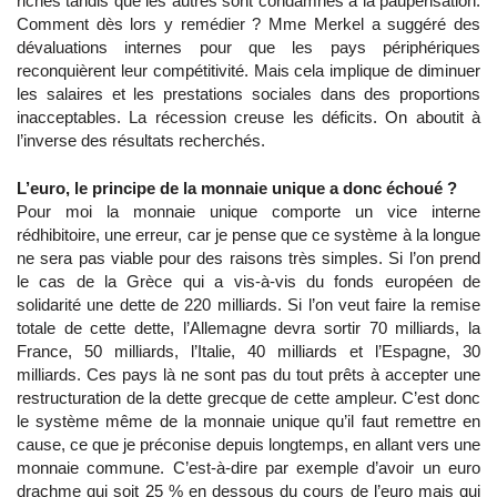
riches tandis que les autres sont condamnés à la paupérisation.
Comment dès lors y remédier ? Mme Merkel a suggéré des
dévaluations internes pour que les pays périphériques
reconquièrent leur compétitivité. Mais cela implique de diminuer
les salaires et les prestations sociales dans des proportions
inacceptables. La récession creuse les déficits. On aboutit à
l’inverse des résultats recherchés.
L’euro, le principe de la monnaie unique a donc échoué ?
Pour moi la monnaie unique comporte un vice interne
rédhibitoire, une erreur, car je pense que ce système à la longue
ne sera pas viable pour des raisons très simples. Si l’on prend
le cas de la Grèce qui a vis-à-vis du fonds européen de
solidarité une dette de 220 milliards. Si l’on veut faire la remise
totale de cette dette, l’Allemagne devra sortir 70 milliards, la
France, 50 milliards, l’Italie, 40 milliards et l’Espagne, 30
milliards. Ces pays là ne sont pas du tout prêts à accepter une
restructuration de la dette grecque de cette ampleur. C’est donc
le système même de la monnaie unique qu’il faut remettre en
cause, ce que je préconise depuis longtemps, en allant vers une
monnaie commune. C’est-à-dire par exemple d’avoir un euro
drachme qui soit 25 % en dessous du cours de l’euro mais qui