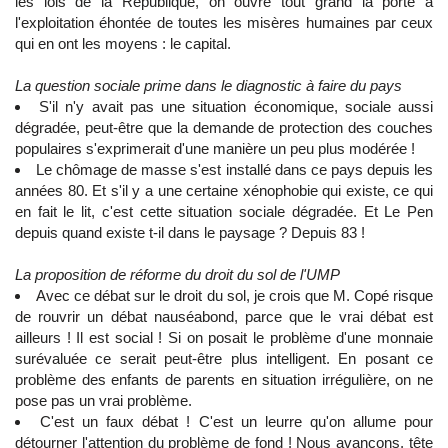
les lois de la République, on ouvre tout grand la porte à
l'exploitation éhontée de toutes les misères humaines par ceux
qui en ont les moyens : le capital.
La question sociale prime dans le diagnostic à faire du pays
S'il n'y avait pas une situation économique, sociale aussi
dégradée, peut-être que la demande de protection des couches
populaires s'exprimerait d'une manière un peu plus modérée !
Le chômage de masse s'est installé dans ce pays depuis les
années 80. Et s'il y a une certaine xénophobie qui existe, ce qui
en fait le lit, c'est cette situation sociale dégradée. Et Le Pen
depuis quand existe t-il dans le paysage ? Depuis 83 !
La proposition de réforme du droit du sol de l'UMP
Avec ce débat sur le droit du sol, je crois que M. Copé risque
de rouvrir un débat nauséabond, parce que le vrai débat est
ailleurs ! Il est social ! Si on posait le problème d'une monnaie
surévaluée ce serait peut-être plus intelligent. En posant ce
problème des enfants de parents en situation irrégulière, on ne
pose pas un vrai problème.
C'est un faux débat ! C'est un leurre qu'on allume pour
détourner l'attention du problème de fond ! Nous avançons, tête