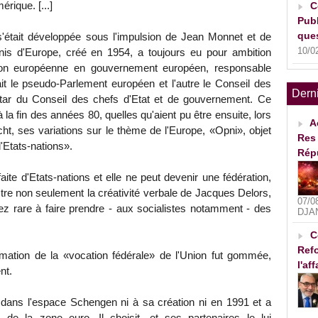
érique. [...]
C
Publ
ques
s'était développée sous l'impulsion de Jean Monnet et de
10/0
nis d'Europe, créé en 1954, a toujours eu pour ambition
ion européenne en gouvernement européen, responsable
t le pseudo-Parlement européen et l'autre le Conseil des
Dern
atar du Conseil des chefs d'Etat et de gouvernement. Ce
 la fin des années 80, quelles qu'aient pu être ensuite, lors
A
cht, ses variations sur le thème de l'Europe, «Opni», objet
Res 
d'Etats-nations».
Rép
aite d'Etats-nations et elle ne peut devenir une fédération,
llustre non seulement la créativité verbale de Jacques Delors,
07/0
ez rare à faire prendre - aux socialistes notamment - des
DJA
C
Refo
mation de la «vocation fédérale» de l'Union fut gommée,
l'af
nt.
dans l'espace Schengen ni à sa création ni en 1991 et a
de la zone euro. Il choisit, et ses partenaires le lui