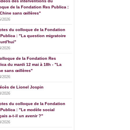
idéos des interventions du
oque de la Fondation Res Publica :
Chine sans œillères"
5/2026
ctes du colloque de la Fondation
Publica : "La question migratoire
urd'hui"
4/2026
olloque de la Fondation Res
ica du mardi 12 mai à 18h - "La
e sans œillères"
4/2026
écès de Lionel Jospin
3/2026
ctes du colloque de la Fondation
Publica : "Le modèle social
çais a-t-il un avenir ?"
3/2026