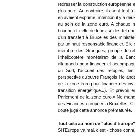
redresser la construction européenne e
plus pure. Au contraire, ils sont tout
en avaient exprimé l'intention il y a de
au sein de la zone euro. A chaque no
bouche et celle de leurs séides tel un
d'un transfert à Bruxelles des minist
par un haut responsable financier. Ell
membre des Gracques, groupe de réflex
l'«hélicoptère monétaire» de la Ba
allemands pour financer et accompagne
du Sud, l'accueil des réfugiés, les 
perspective qu'ouvre François Holland
de la zone euro pour financer des in
transition énergétique...). Et prévoi
Parlement de la zone euro.» Ne manque
des Finances européen à Bruxelles. C'e
doute jugé cette annonce prématurée.
Tout cela au nom de "plus d'Europe"
Si l'Europe va mal, c'est - chose connu