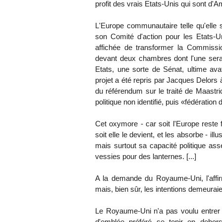
profit des vrais Etats-Unis qui sont d'Am
L'Europe communautaire telle qu'elle 
son Comité d'action pour les Etats-U
affichée de transformer la Commiss
devant deux chambres dont l'une serai
Etats, une sorte de Sénat, ultime av
projet a été repris par Jacques Delors à
du référendum sur le traité de Maastri
politique non identifié, puis «fédération 
Cet oxymore - car soit l'Europe reste f
soit elle le devient, et les absorbe - i
mais surtout sa capacité politique ass
vessies pour des lanternes. [...]
A la demande du Royaume-Uni, l'affir
mais, bien sûr, les intentions demeuraie
Le Royaume-Uni n'a pas voulu entrer 
d'emblée préféré se tenir en dehors 