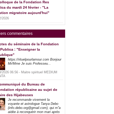
olloque de la Fondation Res
ica du mardi 24 février - "La
tion migratoire aujourd'hui"
2/2026
iers commentaires
ctes du séminaire de la Fondation
Publica : "Enseigner la
ublique"
https://rituelpourlamour.com Bonjour
Mr/Mme Je suis Professeu...
8/2026 06:56 -
Maitre spirituel MEDIUM
NTA
ommuniqué du Bureau de
ndation républicaine au sujet de
faire des Hijabeuses
Je recommande vivement la
voyante et astrologue Tanya Debo
(info.debo.org@gmail.com), qui m''a
aidée à reconquérir mon mari après