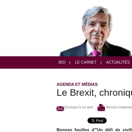
BIO
LE CARNET
ACTUALITÉS
AGENDA ET MÉDIAS
Le Brexit, chroni
Envoyer à un ami
Version imprima
Bonnes feuilles d'"Un défi de civil