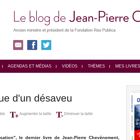
AGENDAS ET MÉDIAS
VIDÉOS
THÈMES
MES LIVRE
que d'un désaveu
ble
Augmenter la taille
Diminuer la taille
isation", le dernier livre de Jean-Pierre Chevènement,