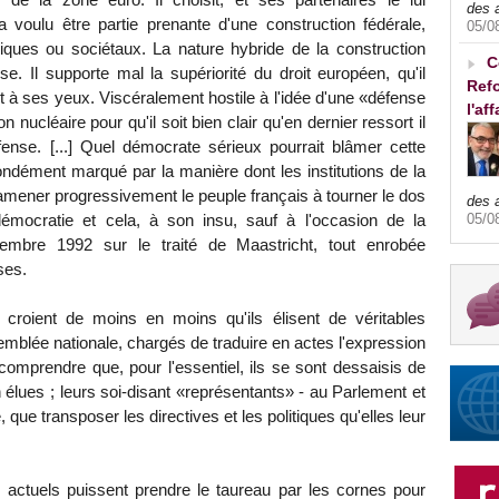
des 
'a voulu être partie prenante d'une construction fédérale,
05/0
ues ou sociétaux. La nature hybride de la construction
C
se. Il supporte mal la supériorité du droit européen, qu'il
Refo
t à ses yeux. Viscéralement hostile à l'idée d'une «défense
l'af
nucléaire pour qu'il soit bien clair qu'en dernier ressort il
ense. [...] Quel démocrate sérieux pourrait blâmer cette
fondément marqué par la manière dont les institutions de la
amener progressivement le peuple français à tourner le dos
des 
05/0
démocratie et cela, à son insu, sauf à l'occasion de la
tembre 1992 sur le traité de Maastricht, tout enrobée
ses.
croient de moins en moins qu'ils élisent de véritables
emblée nationale, chargés de traduire en actes l'expression
r comprendre que, pour l'essentiel, ils se sont dessaisis de
n élues ; leurs soi-disant «représentants» - au Parlement et
 que transposer les directives et les politiques qu'elles leur
 actuels puissent prendre le taureau par les cornes pour