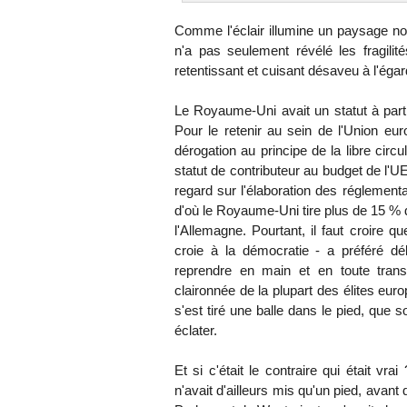
Comme l'éclair illumine un paysage noct
n'a pas seulement révélé les fragili
retentissant et cuisant désaveu à l'égar
Le Royaume-Uni avait un statut à part
Pour le retenir au sein de l'Union eu
dérogation au principe de la libre circ
statut de contributeur au budget de l'U
regard sur l'élaboration des réglementat
d'où le Royaume-Uni tire plus de 15 % de
l'Allemagne. Pourtant, il faut croire qu
croie à la démocratie - a préféré d
reprendre en main et en toute transp
claironnée de la plupart des élites eu
s'est tiré une balle dans le pied, que 
éclater.
Et si c'était le contraire qui était vra
n'avait d'ailleurs mis qu'un pied, avant 