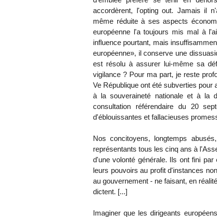
accordèrent, l'opting out. Jamais il n
même réduite à ses aspects économiq
européenne l'a toujours mis mal à l'ai
influence pourtant, mais insuffisammen
européenne», il conserve une dissuasion 
est résolu à assurer lui-même sa déf
vigilance ? Pour ma part, je reste pro
Ve République ont été subverties pour 
à la souveraineté nationale et à la 
consultation référendaire du 20 sep
d'éblouissantes et fallacieuses promes
Nos concitoyens, longtemps abusés, 
représentants tous les cinq ans à l'Ass
d'une volonté générale. Ils ont fini pa
leurs pouvoirs au profit d'instances no
au gouvernement - ne faisant, en réalité,
dictent. [...]
Imaginer que les dirigeants européens