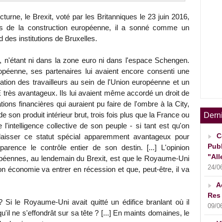
urne, le Brexit, voté par les Britanniques le 23 juin 2016,
tés de la construction européenne, il a sonné comme un
d des institutions de Bruxelles.
, n'étant ni dans la zone euro ni dans l'espace Schengen.
ropéenne, ses partenaires lui avaient encore consenti une
ulation des travailleurs au sein de l'Union européenne et un
E très avantageux. Ils lui avaient même accordé un droit de
ions financières qui auraient pu faire de l'ombre à la City,
 son produit intérieur brut, trois fois plus que la France ou
Dern
e l'intelligence collective de son peuple - si tant est qu'on
C
élaisser ce statut spécial apparemment avantageux pour
Publ
arence le contrôle entier de son destin. [...] L'opinion
"All
ropéennes, au lendemain du Brexit, est que le Royaume-Uni
24/0
son économie va entrer en récession et que, peut-être, il va
A
Res 
i ? Si le Royaume-Uni avait quitté un édifice branlant où il
09/0
qu'il ne s'effondrât sur sa tête ? [...] En maints domaines, le