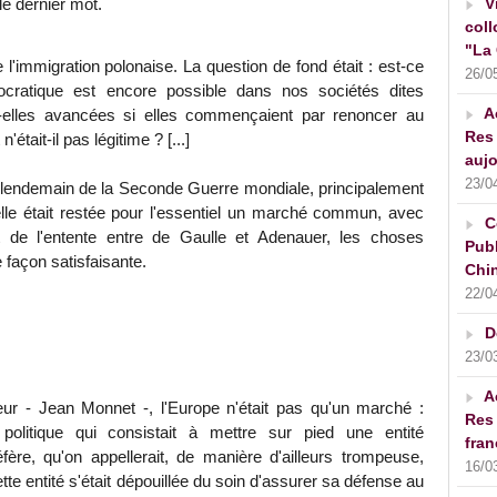
V
le dernier mot.
coll
"La 
 l'immigration polonaise. La question de fond était : est-ce
26/0
cratique est encore possible dans nos sociétés dites
A
-elles avancées si elles commençaient par renoncer au
Res 
était-il pas légitime ? [...]
aujo
23/0
u lendemain de la Seconde Guerre mondiale, principalement
elle était restée pour l'essentiel un marché commun, avec
C
t de l'entente entre de Gaulle et Adenauer, les choses
Publ
façon satisfaisante.
Chin
22/0
D
23/0
A
teur - Jean Monnet -, l'Europe n'était pas qu'un marché :
Res 
 politique qui consistait à mettre sur pied une entité
fran
éfère, qu'on appellerait, de manière d'ailleurs trompeuse,
16/0
te entité s'était dépouillée du soin d'assurer sa défense au