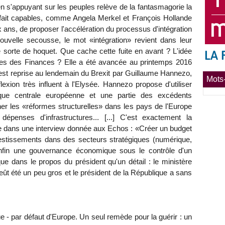
n s'appuyant sur les peuples relève de la fantasmagorie la
 à fait capables, comme Angela Merkel et François Hollande
ux ans, de proposer l'accélération du processus d'intégration
uvelle secousse, le mot «intégration» revient dans leur
e sorte de hoquet. Que cache cette fuite en avant ? L'idée
ères des Finances ? Elle a été avancée au printemps 2016
e est reprise au lendemain du Brexit par Guillaume Hannezo,
Mots-
ion très influent à l'Elysée. Hannezo propose d'utiliser
nque centrale européenne et une partie des excédents
r les «réformes structurelles» dans les pays de l'Europe
dépenses d'infrastructures... [...] C'est exactement la
e dans une interview donnée aux Echos : «Créer un budget
vestissements dans des secteurs stratégiques (numérique,
r enfin une gouvernance économique sous le contrôle d'un
 dans le propos du président qu'un détail : le ministère
ût été un peu gros et le président de la République a sans
e - par défaut d'Europe. Un seul remède pour la guérir : un