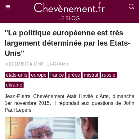
"La politique européenne est très
largement déterminée par les Etats-
Unis"
le 02/11/2015 à 13:43 | Lu 4249 fois
états-unis
europe
france
grèce
mistral
russie
ukraine
Jean-Pierre Chevènement était l'invité d'Arte, dimanche
1er novembre 2015. Il répondait aux questions de John
Paul Lepers.