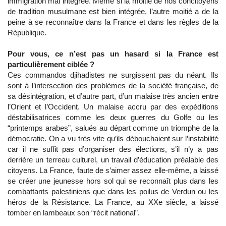
immigration mal intégrée. Même si la moitié de nos concitoyens
de tradition musulmane est bien intégrée, l’autre moitié a de la
peine à se reconnaître dans la France et dans les règles de la
République.
Pour vous, ce n’est pas un hasard si la France est
particulièrement ciblée ?
Ces commandos djihadistes ne surgissent pas du néant. Ils
sont à l’intersection des problèmes de la société française, de
sa désintégration, et d’autre part, d’un malaise très ancien entre
l’Orient et l’Occident. Un malaise accru par des expéditions
déstabilisatrices comme les deux guerres du Golfe ou les
“printemps arabes”, salués au départ comme un triomphe de la
démocratie. On a vu très vite qu’ils débouchaient sur l’instabilité
car il ne suffit pas d’organiser des élections, s’il n’y a pas
derrière un terreau culturel, un travail d’éducation préalable des
citoyens. La France, faute de s’aimer assez elle-même, a laissé
se créer une jeunesse hors sol qui se reconnaît plus dans les
combattants palestiniens que dans les poilus de Verdun ou les
héros de la Résistance. La France, au XXe siècle, a laissé
tomber en lambeaux son “récit national”.