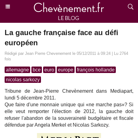
La gauche française face au défi
européen
Rédigé par Jean Pierre Chevenement le 05/12/2011 à 09:24 | Lu 2764
fois
allemagne
bce
euro
europe
françois hollande
nicolas sarkozy
Tribune de Jean-Pierre Chevènement dans Mediapart,
lundi 5 décembre 2011.
Que faire d'une monnaie unique qui «ne marche pas»? Si
elle veut remporter l'élection de 2012, la gauche doit
refuser l'abandon de la souveraineté budgétaire et fiscale
défendue par Angela Merkel et Nicolas Sarkozy.