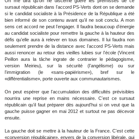
On me dira qu'on ne discerne guère les prémisses de ce
sursaut républicain dans l'accord PS-Verts dont on se demande
si le candidat socialiste à la Présidence de la République a été
bien informé de son contenu avant qu'il ne soit conclu. A mon
sens cet accord ne peut l'engager. Il faudra beaucoup d'énergie
au candidat socialiste pour remettre la gauche à la hauteur des
défis qu'elle aura à relever en tous domaines. Il lui faudra non
seulement prendre de la distance avec l'accord PS-Verts mais
aussi renoncer au retour des vieilles lubies sur l'école (Vincent
Peillon aura la tâche ingrate de contrarier le pédagogisme,
version Meirieu), sur la sécurité (l'angélisme) ou sur
l'immigration (le «sans-papiérisme»), bref sur le
«différentialisme», porte ouverte aux communautarismes.
On peut espérer que l'accumulation des difficultés prévisibles
nourrira une reprise en mains nécessaire. C'est ce sursaut
républicain qu'il faut préparer dès aujourd'hui si on veut que la
gauche puisse gagner en mai 2012 et surtout ne pas décevoir
ensuite.
La gauche doit se mettre à la hauteur de la France. C'est cette
«conversion républicaine», envers de la conversion libérale, qui