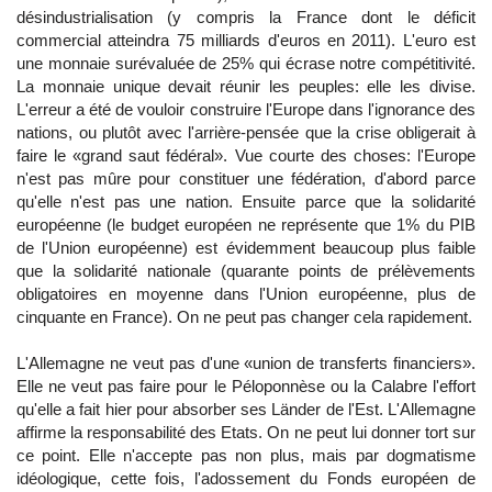
désindustrialisation (y compris la France dont le déficit
commercial atteindra 75 milliards d'euros en 2011). L'euro est
une monnaie surévaluée de 25% qui écrase notre compétitivité.
La monnaie unique devait réunir les peuples: elle les divise.
L'erreur a été de vouloir construire l'Europe dans l'ignorance des
nations, ou plutôt avec l'arrière-pensée que la crise obligerait à
faire le «grand saut fédéral». Vue courte des choses: l'Europe
n'est pas mûre pour constituer une fédération, d'abord parce
qu'elle n'est pas une nation. Ensuite parce que la solidarité
européenne (le budget européen ne représente que 1% du PIB
de l'Union européenne) est évidemment beaucoup plus faible
que la solidarité nationale (quarante points de prélèvements
obligatoires en moyenne dans l'Union européenne, plus de
cinquante en France). On ne peut pas changer cela rapidement.
L'Allemagne ne veut pas d'une «union de transferts financiers».
Elle ne veut pas faire pour le Péloponnèse ou la Calabre l'effort
qu'elle a fait hier pour absorber ses Länder de l'Est. L'Allemagne
affirme la responsabilité des Etats. On ne peut lui donner tort sur
ce point. Elle n'accepte pas non plus, mais par dogmatisme
idéologique, cette fois, l'adossement du Fonds européen de