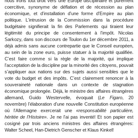
nous irons tout droit vers une Europe disciplinaire et purement
coercitive, synonyme de déflation et de récession au plan
économique, et d'installation d'une forme d'Empire au plan
politique. L'intrusion de la Commission dans la procédure
budgétaire signifierait la fin des Parlements qui tiraient leur
légitimité du principe de consentement à l'impôt. Nicolas
Sarkozy, dans son discours de Toulon du 1er décembre 2011, a
déjà admis sans aucune contrepartie que le Conseil européen,
au sein de la zone euro, puisse statuer à la majorité qualifiée.
C'est faire comme si la règle de la majorité, qui implique
l'acceptation de la discipline par la minorité des citoyens, pouvait
s'appliquer aux nations sur des sujets aussi sensibles que le
vote du budget et des impôts. C'est clairement renoncer à la
souveraineté nationale dans un contexte de stagnation
économique prolongée. Déjà, le ministre des affaires étrangères
allemand, Guido Westervelle, évoquait (
Le Figaro
, 20
novembre) l'élaboration d'une nouvelle Constitution européenne
où l'Allemagne exercerait une
«responsabilité particulière,
héritée de l'Histoire»
. Je ne l'ai pas inventé! Et son papier est
cosigné par trois anciens ministres des affaires étrangères:
Walter Scheel, Han-Dietrich Genscher et Klaus Kinkel!