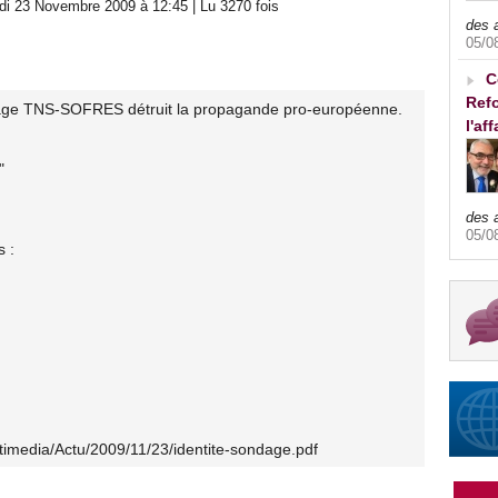
di 23 Novembre 2009 à 12:45 | Lu 3270 fois
des 
05/0
C
Refo
age TNS-SOFRES détruit la propagande pro-européenne.
l'af
"
des 
05/0
s :
ultimedia/Actu/2009/11/23/identite-sondage.pdf