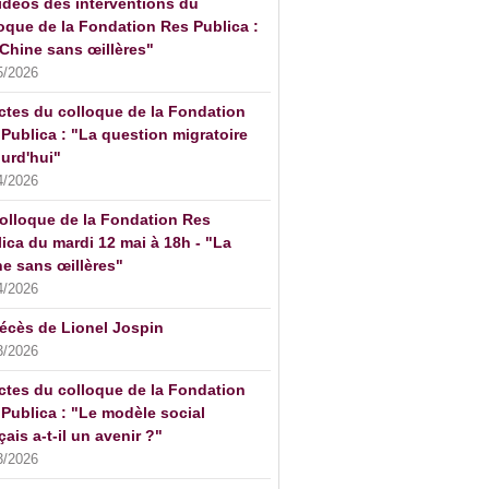
idéos des interventions du
oque de la Fondation Res Publica :
Chine sans œillères"
5/2026
ctes du colloque de la Fondation
Publica : "La question migratoire
urd'hui"
4/2026
olloque de la Fondation Res
ica du mardi 12 mai à 18h - "La
e sans œillères"
4/2026
écès de Lionel Jospin
3/2026
ctes du colloque de la Fondation
Publica : "Le modèle social
çais a-t-il un avenir ?"
3/2026