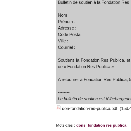
Bulletin de soutien à la Fondation Res
Nom :
Prénom :
Adresse :
Code Postal :
Ville :
Courriel :
Soutiens la Fondation Res Publica, e
de « Fondation Res Publica »
A retourner à Fondation Res Publica,
--------
Le bulletin de soutien est télécharge
don-fondation-res-publica.pdf
(159.
Mots-clés
:
dons
,
fondation res publica