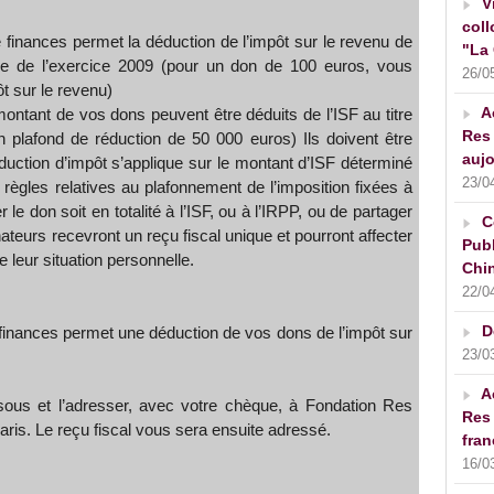
V
coll
de finances permet la déduction de l’impôt sur le revenu de
"La 
e de l’exercice 2009 (pour un don de 100 euros, vous
26/0
t sur le revenu)
A
montant de vos dons peuvent être déduits de l’ISF au titre
Res 
n plafond de réduction de 50 000 euros) Ils doivent être
aujo
éduction d’impôt s’applique sur le montant d’ISF déterminé
23/0
 règles relatives au plafonnement de l’imposition fixées à
er le don soit en totalité à l’ISF, ou à l’IRPP, ou de partager
C
nateurs recevront un reçu fiscal unique et pourront affecter
Publ
e leur situation personnelle.
Chin
22/0
D
de finances permet une déduction de vos dons de l’impôt sur
23/0
A
ous et l’adresser, avec votre chèque, à Fondation Res
Res 
ris. Le reçu fiscal vous sera ensuite adressé.
fran
16/0