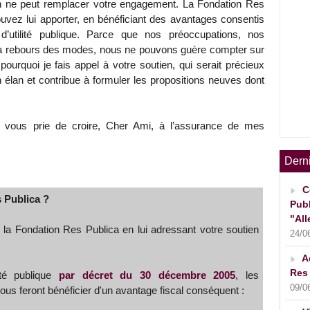
ien ne peut remplacer votre engagement. La Fondation Res
uvez lui apporter, en bénéficiant des avantages consentis
utilité publique. Parce que nos préoccupations, nos
nt à rebours des modes, nous ne pouvons guère compter sur
 pourquoi je fais appel à votre soutien, qui serait précieux
 élan et contribue à formuler les propositions neuves dont
 vous prie de croire, Cher Ami, à l’assurance de mes
Dern
C
 Publica ?
Publ
"All
 la Fondation Res Publica en lui adressant votre soutien
24/0
A
Res 
ité publique
par décret du 30 décembre 2005
, les
09/0
us feront bénéficier d'un avantage fiscal conséquent :