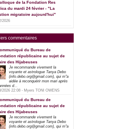
olloque de la Fondation Res
ica du mardi 24 février - "La
tion migratoire aujourd'hui"
2/2026
iers commentaires
ommuniqué du Bureau de
ndation républicaine au sujet de
faire des Hijabeuses
Je recommande vivement la
voyante et astrologue Tanya Debo
(info.debo.org@gmail.com), qui m''a
aidée à reconquérir mon mari après
années d...
8/2026 22:08 -
Myers TONI OWENS
ommuniqué du Bureau de
ndation républicaine au sujet de
faire des Hijabeuses
Je recommande vivement la
voyante et astrologue Tanya Debo
(info.debo.org@gmail.com), qui m''a