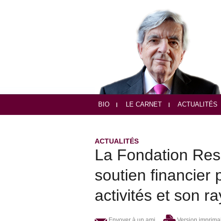
BIO
LE CARNET
ACTUALITÉS
ACTUALITÉS
La Fondation Res 
soutien financier
activités et son 
Envoyer à un ami
Version imprima