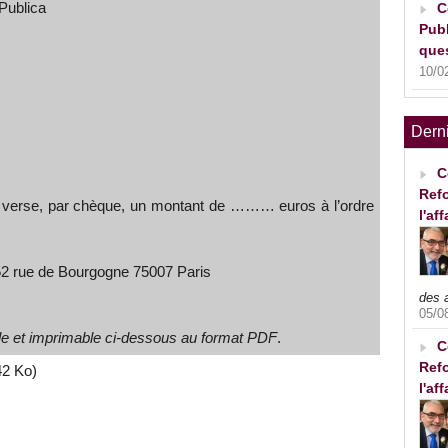
 Publica
C
Publ
ques
10/0
Dern
C
Refo
t verse, par chèque, un montant de ……… euros à l’ordre
l'af
 52 rue de Bourgogne 75007 Paris
des 
05/0
able et imprimable ci-dessous au format PDF
.
C
Refo
42 Ko)
l'af