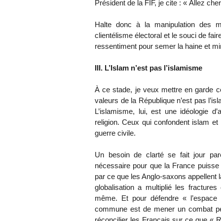
Président de la FIF, je cite : « Allez c
Halte donc à la manipulation des 
clientélisme électoral et le souci de fair
ressentiment pour semer la haine et mine
III. L’Islam n’est pas l’islamisme
À ce stade, je veux mettre en garde c
valeurs de la République n’est pas l’isl
L’islamisme, lui, est une idéologie d
religion. Ceux qui confondent islam et 
guerre civile.
Un besoin de clarté se fait jour pa
nécessaire pour que la France puisse 
par ce que les Anglo-saxons appellent l
globalisation a multiplié les fracture
même. Et pour défendre « l’espace 
commune est de mener un combat péda
réconcilier les Français sur ce que « 