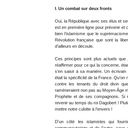
I. Un combat sur deux fronts
Oui, la République avec ses élus et ses
est en première ligne pour prévenir et 
bien l’islamisme que le suprémacisme b
Révolution française que sont la liberté
d’ailleurs en découle.
Ces principes sont plus actuels que 
réaffirmer pour ce qui la concerne, éta
s’en saisir à sa manière. Un écrivain 
était la spécificité de la France. Qu’on
contre les tenants du droit divin qu
ramèneraient non pas au Moyen-Âge mai
Prophète et de ses compagnons. Si no
revenir au temps du roi Dagobert ! Plut
mettre notre culotte à l’envers !
D’un côté les islamistes qui fourni
communautariste et de l’autre, ceux 