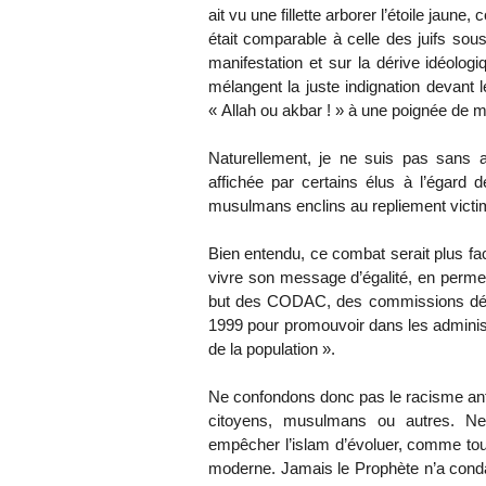
ait vu une fillette arborer l’étoile jau
était comparable à celle des juifs sous
manifestation et sur la dérive idéolog
mélangent la juste indignation devant l
« Allah ou akbar ! » à une poignée de m
Naturellement, je ne suis pas sans a
affichée par certains élus à l’égard 
musulmans enclins au repliement victim
Bien entendu, ce combat serait plus faci
vivre son message d’égalité, en permett
but des CODAC, des commissions dépar
1999 pour promouvoir dans les administ
de la population ».
Ne confondons donc pas le racisme anti
citoyens, musulmans ou autres. Ne
empêcher l’islam d’évoluer, comme tou
moderne. Jamais le Prophète n’a condam