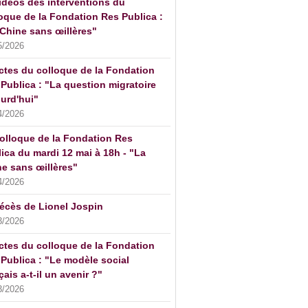
idéos des interventions du
oque de la Fondation Res Publica :
Chine sans œillères"
5/2026
ctes du colloque de la Fondation
Publica : "La question migratoire
urd'hui"
4/2026
olloque de la Fondation Res
ica du mardi 12 mai à 18h - "La
e sans œillères"
4/2026
écès de Lionel Jospin
3/2026
ctes du colloque de la Fondation
Publica : "Le modèle social
çais a-t-il un avenir ?"
3/2026