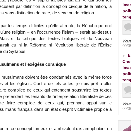
Imad
écusent par définition la conception civique de la nation, la
poli
ans distinction de race, de sexe ou de religion.
tem
r les temps difficiles qu’elle affronte, la République doit
u’une religion – en l’occurrence l’islam – serait au-dessus
 Mais si la critique des textes bibliques et du Nouveau
Votre
urait eu ni la Réforme ni l’évolution libérale de l’Église
09/0
le du Syllabus.
E
Che
musulmans et l’exégèse coranique
Imad
poli
es musulmans doivent être condamnés avec la même force
tem
 et les églises. Contre de tels actes, je suis prêt à aller
ire complice de ceux qui entendent soustraire les textes
prétendent les tenants de l’interprétation littéraliste de ces
e faire complice de ceux qui, prennant appui sur le
Votre
09/0
sulmans français dans un état d’esprit victimaire propice à
ontre ce concept fumeux et ambivalent d’islamophobie, on