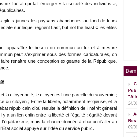
lisme libéral qui fait émerger « la société des individus »,
épublicaines.
es gilets jaunes les paysans abandonnés au fond de leurs
até sur lequel règnent Last, but not the least « les élites
ont apparaître le besoin du commun au fur et à mesure
commun peut s’exprimer sous des formes caricaturales, on
 faire renaître une conception exigeante de la République,
ance.
Dern
nte
C
Publ
é et la citoyenneté, le citoyen est une parcelle du souverain ;
"All
ice du citoyen ; Entre la liberté, notamment religieuse, et la
24/0
débat républicain d’où résulte la définition de l’intérêt général
A
 y a un lien enfin entre la liberté et l’égalité : égalité devant
Res 
as l’égalitarisme, mais la chance donnée à chacun d’aller au
09/0
 l’État social appuyé sur l’idée du service public.