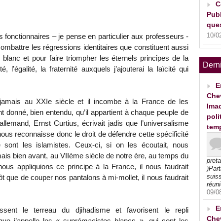
C
Publ
ques
10/0
 fonctionnaires – je pense en particulier aux professeurs -
combattre les régressions identitaires que constituent aussi
lanc et pour faire triompher les éternels principes de la
Dern
, l’égalité, la fraternité auxquels j’ajouterai la laïcité qui
E
Che
jamais au XXIe siècle et il incombe à la France de les
Imad
nt donné, bien entendu, qu’il appartient à chaque peuple de
poli
allemand, Ernst Curtius, écrivait jadis que l’universalisme
tem
 nous reconnaisse donc le droit de défendre cette spécificité
e sont les islamistes. Ceux-ci, si on les écoutait, nous
s bien avant, au VIIème siècle de notre ère, au temps du
pret
us appliquions ce principe à la France, il nous faudrait
)Part
suiss
ôt que de couper nos pantalons à mi-mollet, il nous faudrait
réuni
09/0
E
ssent le terreau du djihadisme et favorisent le repli
Che
que j’appelle les « suprémacistes blancs », qui sont les