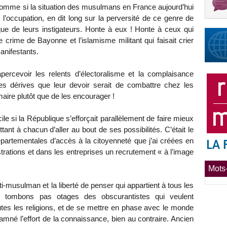
ne, comme si la situation des musulmans en France aujourd’hui
 l’occupation, en dit long sur la perversité de ce genre de
ique de leurs instigateurs. Honte à eux ! Honte à ceux qui
e crime de Bayonne et l’islamisme militant qui faisait crier
anifestants.
percevoir les relents d’électoralisme et la complaisance
des dérives que leur devoir serait de combattre chez les
aire plutôt que de les encourager !
le si la République s’efforçait parallèlement de faire mieux
ant à chacun d’aller au bout de ses possibilités. C’était le
tementales d’accès à la citoyenneté que j’ai créées en
rations et dans les entreprises un recrutement « à l’image
Mots-
-musulman et la liberté de penser qui appartient à tous les
 tombons pas otages des obscurantistes qui veulent
tes les religions, et de se mettre en phase avec le monde
né l’effort de la connaissance, bien au contraire. Ancien