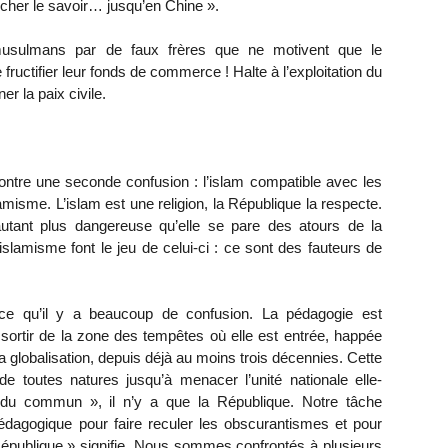
hercher le savoir… jusqu’en Chine ».
musulmans par de faux frères que ne motivent que le
e fructifier leur fonds de commerce ! Halte à l’exploitation du
r la paix civile.
ontre une seconde confusion : l’islam compatible avec les
amisme. L’islam est une religion, la République la respecte.
’autant plus dangereuse qu’elle se pare des atours de la
islamisme font le jeu de celui-ci : ce sont des fauteurs de
rce qu’il y a beaucoup de confusion. La pédagogie est
sortir de la zone des tempêtes où elle est entrée, happée
a globalisation, depuis déjà au moins trois décennies. Cette
s de toutes natures jusqu’à menacer l’unité nationale elle-
du commun », il n’y a que la République. Notre tâche
gogique pour faire reculer les obscurantismes et pour
République » signifie. Nous sommes confrontés à plusieurs