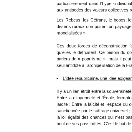
particulièrement dans l’hyper-individua
aux antipodes des valeurs collectives r
Les Rebeus, les Céfrans, le bobos, l
déserts ruraux composent un paysage écl
mondialisées ».
Ces deux forces de déconstruction f
qu’elles le détruisent. Ce besoin du 
parlera de « populisme », mais il peut
seul antidote à l’archipélisation de la Fr
L’idée républicaine, une idée exigea
Il y a un lien étroit entre la souverainet
Entre la citoyenneté et l’École, formatr
laïcité ; Entre la laïcité et l’espace du 
sanctionnée par le suffrage universel ; Il
la loi, égalité des chances qui n’est p
bout de ses possibilités. C’est le but de