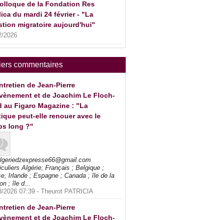
olloque de la Fondation Res
ica du mardi 24 février - "La
tion migratoire aujourd'hui"
2/2026
iers commentaires
ntretien de Jean-Pierre
vènement et de Joachim Le Floch-
 au Figaro Magazine : "La
tique peut-elle renouer avec le
ps long ?"
algeriedzexpresse66@gmail.com
iculiers Algérie; Français ; Belgique ;
e; Irlande ; Espagne ; Canada ; île de la
on ; île d...
8/2026 07:39 -
Theurot PATRICIA
ntretien de Jean-Pierre
vènement et de Joachim Le Floch-