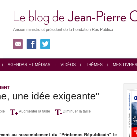
AGENDAS ET MÉDIAS
VIDÉOS
THÈMES
MES LIVRE
MENT
ne, une idée exigeante"
ble
Augmenter la taille
Diminuer la taille
ement au rassemblement du "Printemps Républicain" le