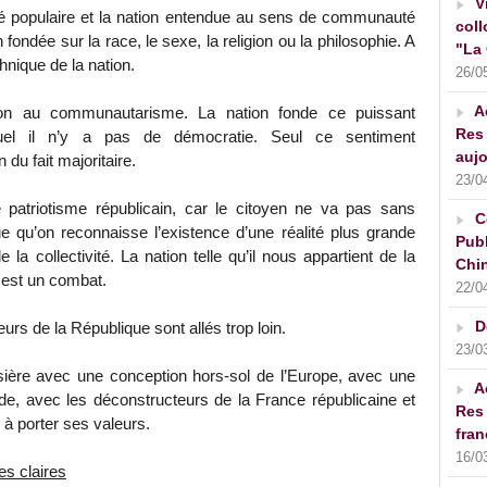
V
neté populaire et la nation entendue au sens de communauté
coll
 fondée sur la race, le sexe, la religion ou la philosophie. A
"La 
nique de la nation.
26/0
A
on au communautarisme. La nation fonde ce puissant
Res 
quel il n’y a pas de démocratie. Seul ce sentiment
aujo
 du fait majoritaire.
23/0
 patriotisme républicain, car le citoyen ne va pas sans
C
e qu’on reconnaisse l’existence d’une réalité plus grande
Publ
de la collectivité. La nation telle qu’il nous appartient de la
Chin
 est un combat.
22/0
D
eurs de la République sont allés trop loin.
23/0
ère avec une conception hors-sol de l’Europe, avec une
A
e, avec les déconstructeurs de la France républicaine et
Res 
à porter ses valeurs.
fran
16/0
es claires