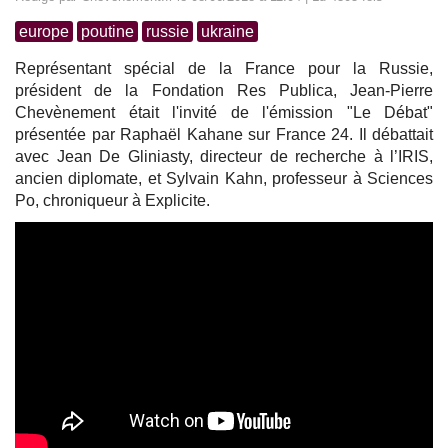
europe
poutine
russie
ukraine
Représentant spécial de la France pour la Russie,
président de la Fondation Res Publica, Jean-Pierre
Chevènement était l'invité de l'émission "Le Débat"
présentée par Raphaël Kahane sur France 24. Il débattait
avec Jean De Gliniasty, directeur de recherche à l’IRIS,
ancien diplomate, et Sylvain Kahn, professeur à Sciences
Po, chroniqueur à Explicite.