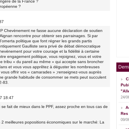
rangère de la France ?
européenne ?
37
JP Chevènement ne fasse aucune déclaration de soutien
 Aignan rencontre pour obtenir ses parrainages. Si par
 l’omerta politique que font régner les grands partis
hentiquement Gaulliste sera privé de débat démocratique
hevènement pour votre courage et la fidélité à certaine
otre engagement politique, vous rejoignez, vous et votre
ande tribu « du pareil au même » qui accepte sans broncher
 dans et vous vous apprêtez à déguster les nombreuses
Dern
vous offrir vos « camarades » ;renseignez-vous auprès
ne grande habitude de consommer se mets peut succulent
C
2-83.
Publ
"All
24/0
07 18:47
 se fait de mieux dans le PPF, assez proche en tous cas de
A
Res 
09/0
s 2 meilleures popositions économiques sur le marché: La