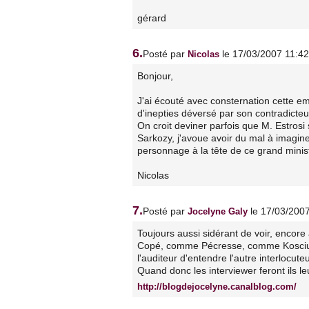
gérard
6.
Posté par
le 17/03/2007 11:42
Nicolas
Bonjour,
J'ai écouté avec consternation cette em
d'inepties déversé par son contradicteu
On croit deviner parfois que M. Estrosi s
Sarkozy, j'avoue avoir du mal à imagine
personnage à la tête de ce grand minis
Nicolas
7.
Posté par
le 17/03/200
Jocelyne Galy
Toujours aussi sidérant de voir, enco
Copé, comme Pécresse, comme Kosciu
l'auditeur d'entendre l'autre interlocute
Quand donc les interviewer feront ils 
http://blogdejocelyne.canalblog.com/