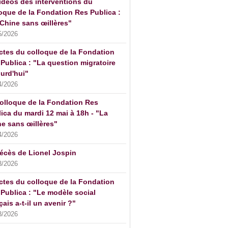
idéos des interventions du
oque de la Fondation Res Publica :
Chine sans œillères"
5/2026
ctes du colloque de la Fondation
Publica : "La question migratoire
urd'hui"
4/2026
olloque de la Fondation Res
ica du mardi 12 mai à 18h - "La
e sans œillères"
4/2026
écès de Lionel Jospin
3/2026
ctes du colloque de la Fondation
Publica : "Le modèle social
çais a-t-il un avenir ?"
3/2026