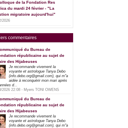
olloque de la Fondation Res
ica du mardi 24 février - "La
tion migratoire aujourd'hui"
2/2026
iers commentaires
ommuniqué du Bureau de
ndation républicaine au sujet de
faire des Hijabeuses
Je recommande vivement la
voyante et astrologue Tanya Debo
(info.debo.org@gmail.com), qui m''a
aidée à reconquérir mon mari après
années d...
8/2026 22:08 -
Myers TONI OWENS
ommuniqué du Bureau de
ndation républicaine au sujet de
faire des Hijabeuses
Je recommande vivement la
voyante et astrologue Tanya Debo
(info.debo.org@gmail.com), qui m''a