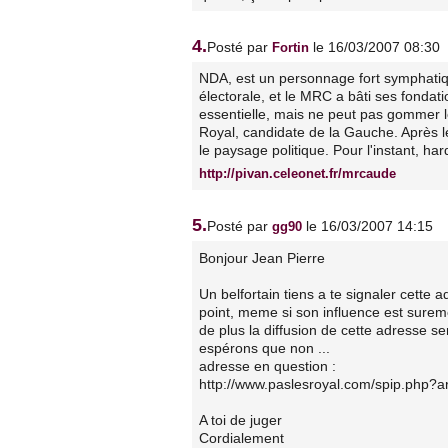
4.
Posté par
le 16/03/2007 08:30
Fortin
NDA, est un personnage fort symphat
électorale, et le MRC a bâti ses fondat
essentielle, mais ne peut pas gommer 
Royal, candidate de la Gauche. Après 
le paysage politique. Pour l'instant, ha
http://pivan.celeonet.fr/mrcaude
5.
Posté par
le 16/03/2007 14:15
gg90
Bonjour Jean Pierre
Un belfortain tiens a te signaler cette a
point, meme si son influence est surem
de plus la diffusion de cette adresse semb
espérons que non ...
adresse en question :
http://www.paslesroyal.com/spip.php?ar
A toi de juger
Cordialement