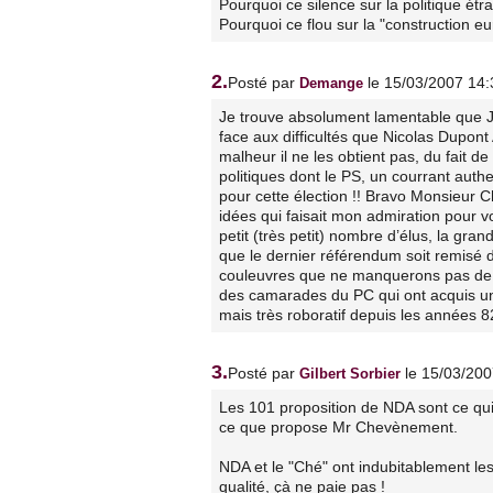
Pourquoi ce silence sur la politique ét
Pourquoi ce flou sur la "construction 
2.
Posté par
le 15/03/2007 14:
Demange
Je trouve absolument lamentable que 
face aux difficultés que Nicolas Dupont
malheur il ne les obtient pas, du fait de
politiques dont le PS, un courrant aut
pour cette élection !! Bravo Monsieur C
idées qui faisait mon admiration pour v
petit (très petit) nombre d’élus, la gr
que le dernier référendum soit remisé
couleuvres que ne manquerons pas de 
des camarades du PC qui ont acquis u
mais très roboratif depuis les années 8
3.
Posté par
le 15/03/20
Gilbert Sorbier
Les 101 proposition de NDA sont ce qui
ce que propose Mr Chevènement.
NDA et le "Ché" ont indubitablement le
qualité, çà ne paie pas !