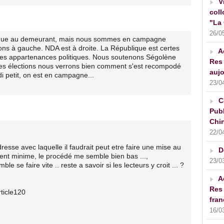
V
coll
"La 
26/0
ique au demeurant, mais nous sommes en campagne
ions à gauche. NDA est à droite. La République est certes
A
les appartenances politiques. Nous soutenons Ségolène
Res 
les élections nous verrons bien comment s'est recompodé
aujo
rdi petit, on est en campagne...
23/0
C
Publ
Chin
22/0
dresse avec laquelle il faudrait peut etre faire une mise au
D
ent minime, le procédé me semble bien bas ...,
23/0
le se faire vite .. reste a savoir si les lecteurs y croit ... ?
A
Res 
ticle120
fran
16/0