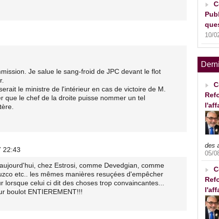
C
Publ
ques
10/0
Dern
mission. Je salue le sang-froid de JPC devant le flot
r.
C
erait le ministre de l'intérieur en cas de victoire de M.
Refo
r que le chef de la droite puisse nommer un tel
l'af
tère.
des 
7 22:43
05/0
re aujourd'hui, chez Estrosi, comme Devedgian, comme
C
zco etc.. les mêmes manières resuçées d'empêcher
Refo
ur lorsque celui ci dit des choses trop convaincantes...
l'af
leur boulot ENTIEREMENT!!!