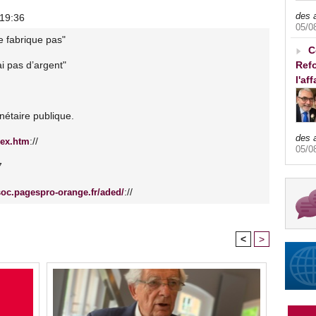
des 
 19:36
05/0
le fabrique pas"
C
Refo
ai pas d’argent"
l'af
onétaire publique.
des 
://
dex.htm
05/0
7
://
ssoc.pagespro-orange.fr/aded/
<
>