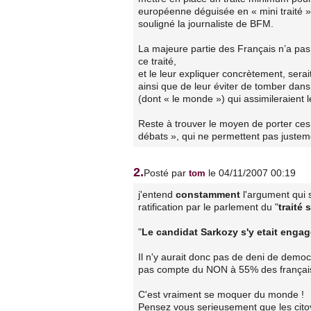
européenne déguisée en « mini traité » p
souligné la journaliste de BFM.
La majeure partie des Français n’a pas
ce traité,
et le leur expliquer concrètement, sera
ainsi que de leur éviter de tomber dans
(dont « le monde ») qui assimileraient l
Reste à trouver le moyen de porter ces
débats », qui ne permettent pas justeme
2.
Posté par
le 04/11/2007 00:19
tom
j'entend
constamment
l'argument qui 
ratification par le parlement du "
traité
"
Le candidat Sarkozy s'y etait enga
Il n'y aurait donc pas de deni de demo
pas compte du NON à 55% des français
C'est vraiment se moquer du monde !
Pensez vous serieusement que les citoy