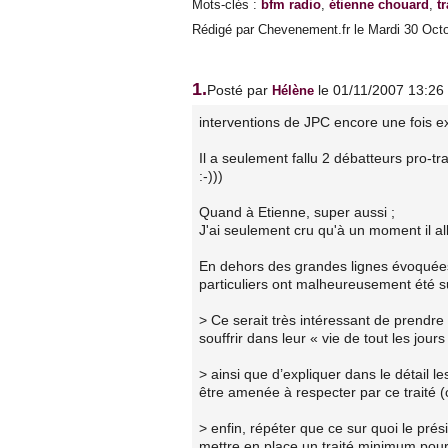
Mots-clés
:
bfm radio
,
étienne chouard
,
t
Rédigé par Chevenement.fr le Mardi 30 Octo
1.
Posté par
le 01/11/2007 13:26
Hélène
interventions de JPC encore une fois ex
Il a seulement fallu 2 débatteurs pro-t
:-)))
Quand à Etienne, super aussi ;
J'ai seulement cru qu'à un moment il all
En dehors des grandes lignes évoquées 
particuliers ont malheureusement été s
> Ce serait très intéressant de prendre
souffrir dans leur « vie de tout les jours
> ainsi que d’expliquer dans le détail 
être amenée à respecter par ce traité 
> enfin, répéter que ce sur quoi le prés
mettre en place un traité minimum pour 