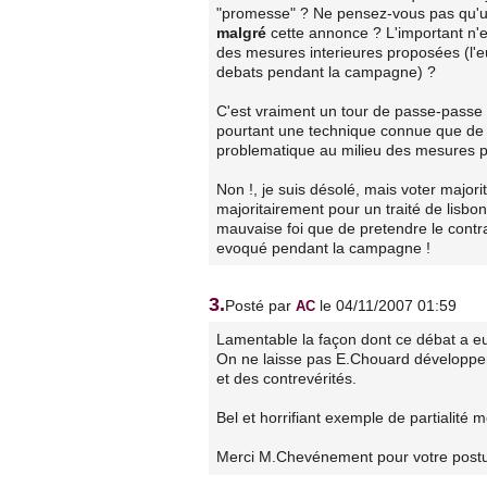
"promesse" ? Ne pensez-vous pas qu'un
malgré
cette annonce ? L'important n'e
des mesures interieures proposées (l'e
debats pendant la campagne) ?
C'est vraiment un tour de passe-passe a
pourtant une technique connue que de "
problematique au milieu des mesures p
Non !, je suis désolé, mais voter majori
majoritairement pour un traité de lisbon
mauvaise foi que de pretendre le contrair
evoqué pendant la campagne !
3.
Posté par
le 04/11/2007 01:59
AC
Lamentable la façon dont ce débat a eu 
On ne laisse pas E.Chouard développer 
et des contrevérités.
Bel et horrifiant exemple de partialité
Merci M.Chevénement pour votre postu