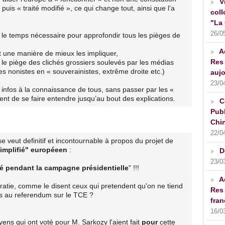
V
uis « traité modifié », ce qui change tout, ainsi que l’a
coll
"La 
26/0
 le temps nécessaire pour approfondir tous les pièges de
A
it une manière de mieux les impliquer,
Res 
 le piège des clichés grossiers soulevés par les médias
es nonistes en « souverainistes, extrême droite etc.)
aujo
23/0
 infos à la connaissance de tous, sans passer par les «
nt de se faire entendre jusqu’au bout des explications.
C
Publ
Chin
22/0
se veut definitif et incontournable à propos du projet de
 simplifié" européeen
:
D
23/0
gé pendant la campagne présidentielle
" !!!
A
cratie, comme le disent ceux qui pretendent qu'on ne tiend
Res 
 au referendum sur le TCE ?
fran
16/0
ens qui ont voté pour M. Sarkozy l'aient fait
pour
cette