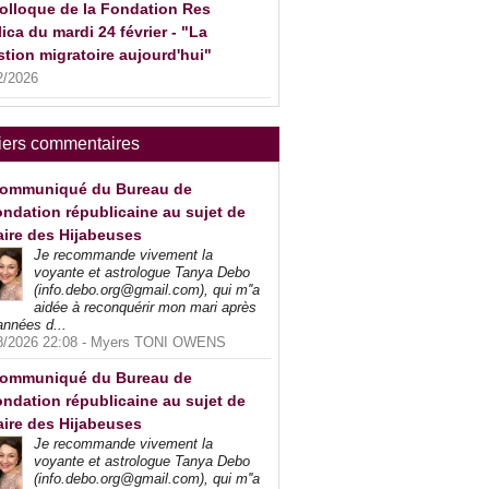
olloque de la Fondation Res
ica du mardi 24 février - "La
tion migratoire aujourd'hui"
2/2026
iers commentaires
ommuniqué du Bureau de
ndation républicaine au sujet de
faire des Hijabeuses
Je recommande vivement la
voyante et astrologue Tanya Debo
(info.debo.org@gmail.com), qui m''a
aidée à reconquérir mon mari après
années d...
8/2026 22:08 -
Myers TONI OWENS
ommuniqué du Bureau de
ndation républicaine au sujet de
faire des Hijabeuses
Je recommande vivement la
voyante et astrologue Tanya Debo
(info.debo.org@gmail.com), qui m''a