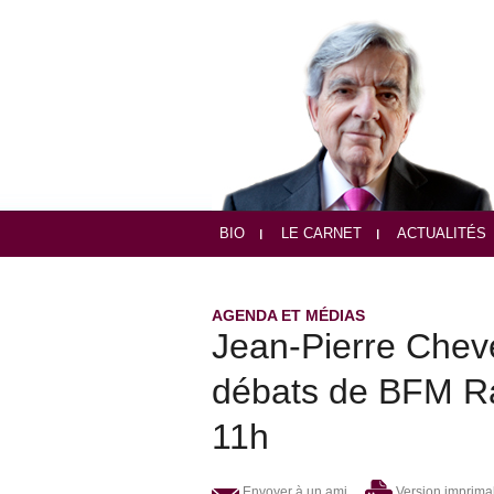
BIO
LE CARNET
ACTUALITÉS
AGENDA ET MÉDIAS
Jean-Pierre Chev
débats de BFM Ra
11h
Envoyer à un ami
Version imprima