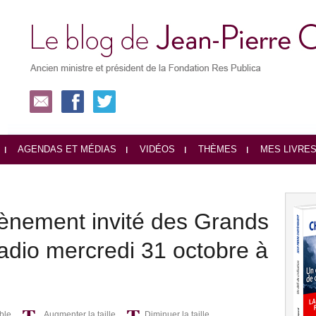
AGENDAS ET MÉDIAS
VIDÉOS
THÈMES
MES LIVRE
ènement invité des Grands
dio mercredi 31 octobre à
ble
Augmenter la taille
Diminuer la taille