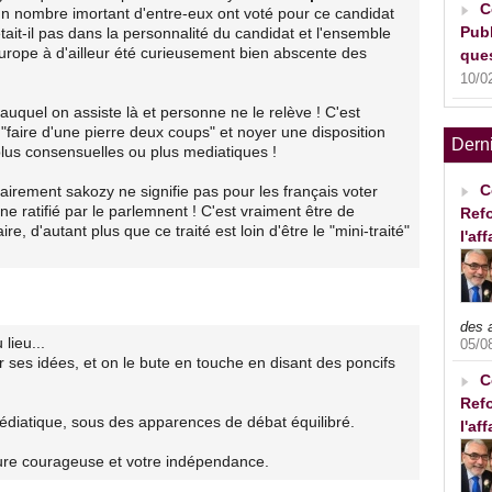
C
 nombre imortant d'entre-eux ont voté pour ce candidat
Publ
tait-il pas dans la personnalité du candidat et l'ensemble
urope à d'ailleur été curieusement bien abscente des
ques
10/0
uquel on assiste là et personne ne le relève ! C'est
faire d'une pierre deux coups" et noyer une disposition
Dern
lus consensuelles ou plus mediatiques !
C
tairement sakozy ne signifie pas pour les français voter
ne ratifié par le parlemnent ! C'est vraiment être de
Refo
e, d'autant plus que ce traité est loin d'être le "mini-traité"
l'af
des 
lieu...
05/0
ses idées, et on le bute en touche en disant des poncifs
C
Refo
 médiatique, sous des apparences de débat équilibré.
l'af
re courageuse et votre indépendance.