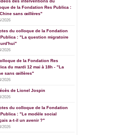
idéos des interventions du
oque de la Fondation Res Publica :
Chine sans œillères"
5/2026
ctes du colloque de la Fondation
Publica : "La question migratoire
urd'hui"
4/2026
olloque de la Fondation Res
ica du mardi 12 mai à 18h - "La
e sans œillères"
4/2026
écès de Lionel Jospin
3/2026
ctes du colloque de la Fondation
Publica : "Le modèle social
çais a-t-il un avenir ?"
3/2026