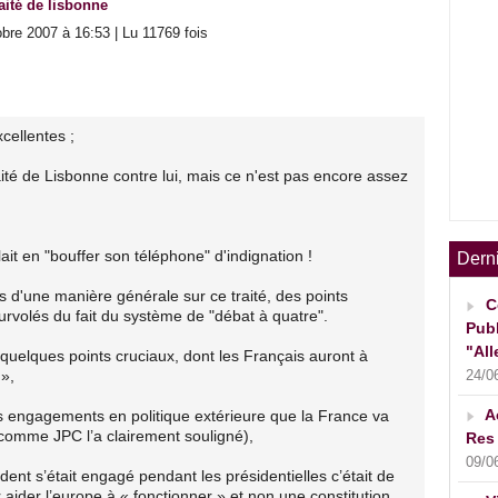
raité de lisbonne
bre 2007 à 16:53 | Lu 11769 fois
cellentes ;
raité de Lisbonne contre lui, mais ce n'est pas encore assez
ait en "bouffer son téléphone" d'indignation !
Dern
d'une manière générale sur ce traité, des points
C
urvolés du fait du système de "débat à quatre".
Publ
"All
 quelques points cruciaux, dont les Français auront à
 »,
24/0
A
les engagements en politique extérieure que la France va
(comme JPC l’a clairement souligné),
Res 
09/0
ident s’était engagé pendant les présidentielles c’était de
aider l’europe à « fonctionner » et non une constitution