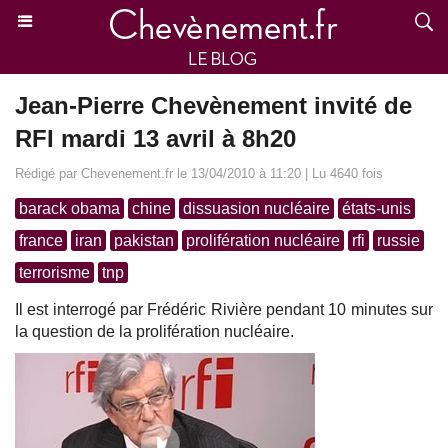
Jean-Pierre Chevènement invité de
RFI mardi 13 avril à 8h20
Rédigé par Chevenement.fr le 13/04/2010 à 11:20 | Lu 4640 fois
barack obama
chine
dissuasion nucléaire
états-unis
france
iran
pakistan
prolifération nucléaire
rfi
russie
terrorisme
tnp
Il est interrogé par Frédéric Rivière pendant 10 minutes sur
la question de la prolifération nucléaire.