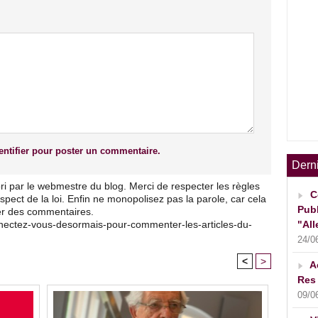
ntifier pour poster un commentaire.
Dern
ri par le webmestre du blog. Merci de respecter les règles
C
pect de la loi. Enfin ne monopolisez pas la parole, car cela
Publ
ser des commentaires.
nnectez-vous-desormais-pour-commenter-les-articles-du-
"All
24/0
<
>
A
Res 
09/0