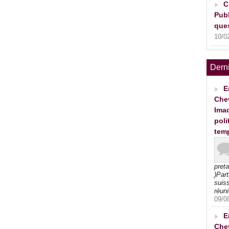
C
Publ
ques
10/0
Dern
E
Che
Imad
poli
tem
pret
)Part
suiss
réuni
09/0
E
Che