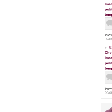
Imad
poli
tem
Votre
09/0
E
Che
Imad
poli
tem
Votre
09/0