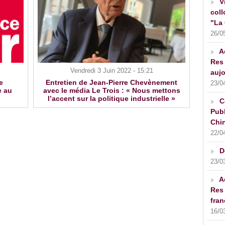
V
coll
"La 
26/0
A
Res 
Vendredi 3 Juin 2022 - 15:21
aujo
e
Entretien de Jean-Pierre Chevènement
23/0
e au
avec le média Le Trois : « Nous mettons
l’accent sur la politique industrielle »
C
Publ
Chin
22/0
D
23/0
A
Res 
fran
16/0