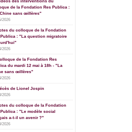
idéos des interventions du
oque de la Fondation Res Publica :
Chine sans œillères"
5/2026
ctes du colloque de la Fondation
Publica : "La question migratoire
urd'hui"
4/2026
olloque de la Fondation Res
ica du mardi 12 mai à 18h - "La
e sans œillères"
4/2026
écès de Lionel Jospin
3/2026
ctes du colloque de la Fondation
Publica : "Le modèle social
çais a-t-il un avenir ?"
3/2026