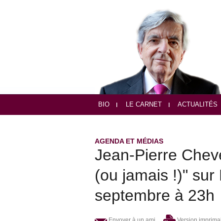
BIO
LE CARNET
ACTUALITÉS
AGENDA ET MÉDIAS
Jean-Pierre Chevè
(ou jamais !)" su
septembre à 23h
Envoyer à un ami
Version imprima