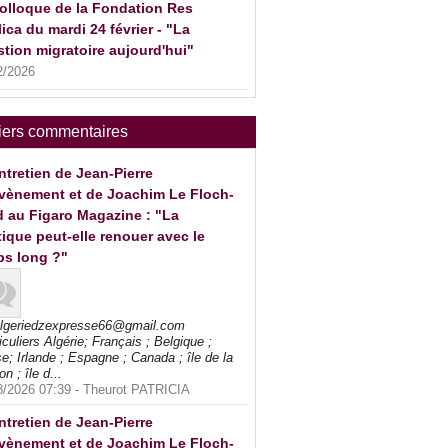
olloque de la Fondation Res
ica du mardi 24 février - "La
tion migratoire aujourd'hui"
2/2026
iers commentaires
ntretien de Jean-Pierre
vènement et de Joachim Le Floch-
 au Figaro Magazine : "La
tique peut-elle renouer avec le
ps long ?"
algeriedzexpresse66@gmail.com
iculiers Algérie; Français ; Belgique ;
e; Irlande ; Espagne ; Canada ; île de la
on ; île d...
8/2026 07:39 -
Theurot PATRICIA
ntretien de Jean-Pierre
vènement et de Joachim Le Floch-