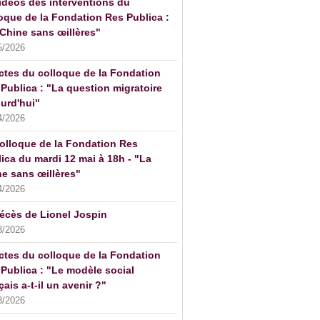
idéos des interventions du
oque de la Fondation Res Publica :
Chine sans œillères"
5/2026
ctes du colloque de la Fondation
Publica : "La question migratoire
urd'hui"
4/2026
olloque de la Fondation Res
ica du mardi 12 mai à 18h - "La
e sans œillères"
4/2026
écès de Lionel Jospin
3/2026
ctes du colloque de la Fondation
Publica : "Le modèle social
çais a-t-il un avenir ?"
3/2026