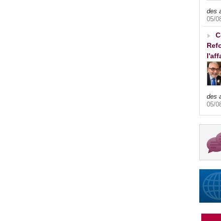
des 
05/0
C
Refo
l'af
des 
05/0