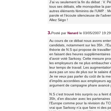
J'ai vu seulement la fin du débat : V. 
tous ses débats, elle monopolise la paro
autres éléments féminins de l'UMP. : Mo
parole et l'écoute silencieuse de l'adver
Allez Ségo !
3.
Posté par
le 03/05/2007 19:29
Nanard
Au cours de ce débat nous avons enten
candidats, notamment sur les 35h , l’Eur
théorie de N.S qui propose de travailler
en faisant des heures supplémentaires r
d’avoir voté Sarkosy. Cette mesure pro
les employeurs de ne plus embaucher et 
leur temps de travail. Les augmentations 
aura pas un sou de plus sur le salaire 
Je ne veux pas parler du coût de la me
d’impôts accordées aux employeurs agg
argument de campagne phare avancé pa
N.S c’est trouvé très surpris ou a fein
35h, d’en discuter avec les partenaire
l’Europe comme pour la révision du TCE
vrai que Sarkosy n’a que faire ni des p