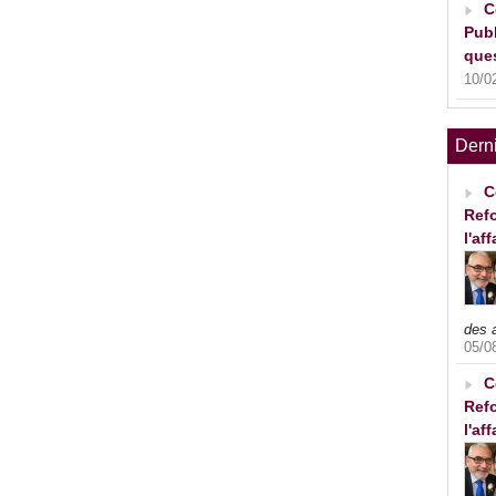
C
Publ
ques
10/0
Dern
C
Refo
l'af
des 
05/0
C
Refo
l'af