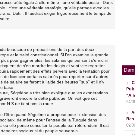
Pécresse aété égale à elle-même : une véritable peste ! Dans
le : c'est une véritable stratégie, qu'elle partage avec les
rano, Dati... Il faudrait exiger lrigoureusement le temps de
saire .
du beaucoup de propositions de la part des deux
ope et le traité constitutionnel. Si l’on examine la grande
 plus pour gagner plus, les salariés qui pensent s’enrichir
isquent de s’en mordre les doigts et vont vite regretter
Dern
duira rapidement des effets pervers avec la tentation pour
de licencier certains salariés pour reporter sur d’autres
de salaire se feront à l’aide des heures ''sup'' et il n'y
C
de base.
Publ
sure, Ségolène a très bien expliqué que les exonérations
"All
raveront encore la dette publique. On voit que cet
24/0
r N.S ne tient pas la route
A
t de l’être quand Ségolène a proposé pour l’extension des
Res 
s sociaux, de même pour l’entrée de la Turquie dans
09/0
 où elle pense consulter le peuple par référendum. Il est
artenaires sociaux ni du peuple souverain.