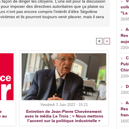
V
 façon de diriger les citoyens. L’une est pour la discussion
t pour imposer des directives autoritaires que ça plaise ou
coll
urs n’ont pas encore compris l’intérêt d’élire Ségolène
"La 
victimes et ils pourront toujours venir pleurer, mais il sera
26/0
A
Res 
<
>
aujo
23/0
C
Publ
Chin
22/0
D
23/0
A
Vendredi 3 Juin 2022 - 15:21
Res 
e
Entretien de Jean-Pierre Chevènement
fran
e au
avec le média Le Trois : « Nous mettons
l’accent sur la politique industrielle »
16/0