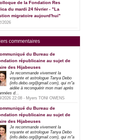
olloque de la Fondation Res
ica du mardi 24 février - "La
tion migratoire aujourd'hui"
2/2026
iers commentaires
ommuniqué du Bureau de
ndation républicaine au sujet de
faire des Hijabeuses
Je recommande vivement la
voyante et astrologue Tanya Debo
(info.debo.org@gmail.com), qui m''a
aidée à reconquérir mon mari après
années d...
8/2026 22:08 -
Myers TONI OWENS
ommuniqué du Bureau de
ndation républicaine au sujet de
faire des Hijabeuses
Je recommande vivement la
voyante et astrologue Tanya Debo
(info.debo.org@gmail.com), qui m''a