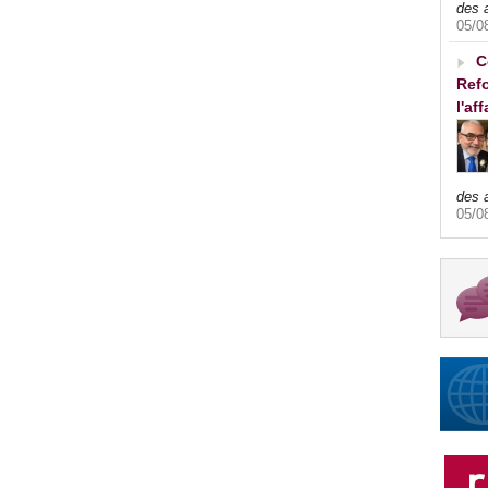
des 
05/0
C
Refo
l'af
des 
05/0