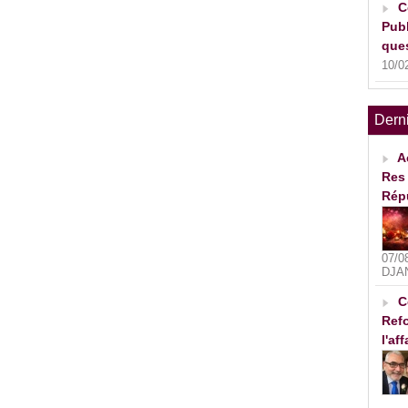
C
Publ
ques
10/0
Dern
A
Res 
Rép
07/0
DJA
C
Refo
l'af