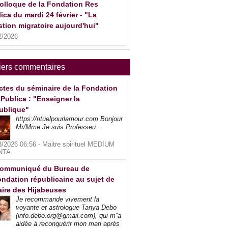
olloque de la Fondation Res
ica du mardi 24 février - "La
tion migratoire aujourd'hui"
2/2026
iers commentaires
ctes du séminaire de la Fondation
Publica : "Enseigner la
ublique"
https://rituelpourlamour.com Bonjour
Mr/Mme Je suis Professeu...
8/2026 06:56 -
Maitre spirituel MEDIUM
NTA
ommuniqué du Bureau de
ndation républicaine au sujet de
faire des Hijabeuses
Je recommande vivement la
voyante et astrologue Tanya Debo
(info.debo.org@gmail.com), qui m''a
aidée à reconquérir mon mari après