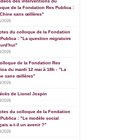
idéos des interventions du
oque de la Fondation Res Publica :
Chine sans œillères"
5/2026
ctes du colloque de la Fondation
Publica : "La question migratoire
urd'hui"
4/2026
olloque de la Fondation Res
ica du mardi 12 mai à 18h - "La
e sans œillères"
4/2026
écès de Lionel Jospin
3/2026
ctes du colloque de la Fondation
Publica : "Le modèle social
çais a-t-il un avenir ?"
3/2026