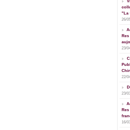
V
coll
"La 
26/0
A
Res 
aujo
23/0
C
Publ
Chin
22/0
D
23/0
A
Res 
fran
16/0