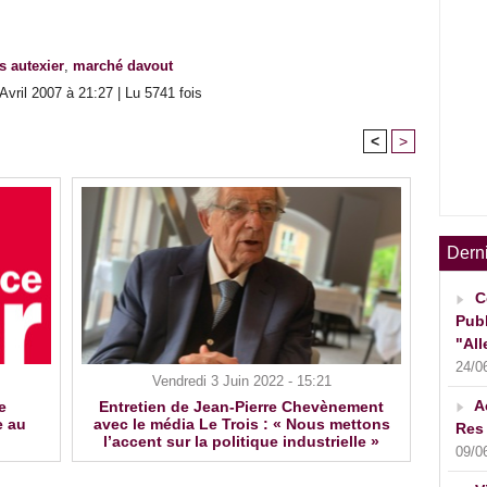
s autexier
,
marché davout
vril 2007 à 21:27 | Lu 5741 fois
<
>
Dern
C
Publ
"All
24/0
Vendredi 3 Juin 2022 - 15:21
A
e
Entretien de Jean-Pierre Chevènement
e au
avec le média Le Trois : « Nous mettons
Res 
l’accent sur la politique industrielle »
09/0