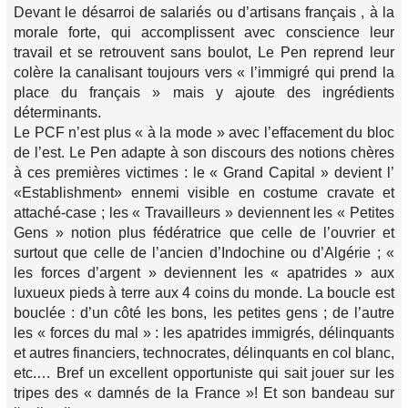
Devant le désarroi de salariés ou d’artisans français , à la
morale forte, qui accomplissent avec conscience leur
travail et se retrouvent sans boulot, Le Pen reprend leur
colère la canalisant toujours vers « l’immigré qui prend la
place du français » mais y ajoute des ingrédients
déterminants.
Le PCF n’est plus « à la mode » avec l’effacement du bloc
de l’est. Le Pen adapte à son discours des notions chères
à ces premières victimes : le « Grand Capital » devient l’
«Establishment» ennemi visible en costume cravate et
attaché-case ; les « Travailleurs » deviennent les « Petites
Gens » notion plus fédératrice que celle de l’ouvrier et
surtout que celle de l’ancien d’Indochine ou d’Algérie ; «
les forces d’argent » deviennent les « apatrides » aux
luxueux pieds à terre aux 4 coins du monde. La boucle est
bouclée : d’un côté les bons, les petites gens ; de l’autre
les « forces du mal » : les apatrides immigrés, délinquants
et autres financiers, technocrates, délinquants en col blanc,
etc.… Bref un excellent opportuniste qui sait jouer sur les
tripes des « damnés de la France »! Et son bandeau sur