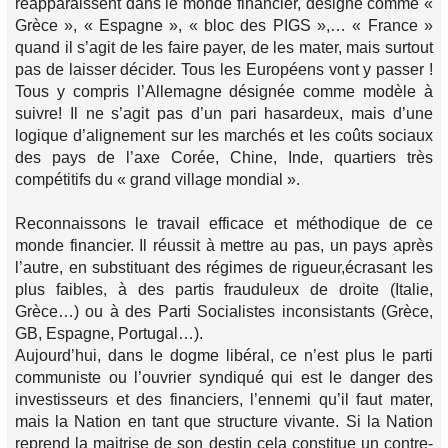
réapparaissent dans le monde financier, désigné comme «
Grèce », « Espagne », « bloc des PIGS »,… « France »
quand il s’agit de les faire payer, de les mater, mais surtout
pas de laisser décider. Tous les Européens vont y passer !
Tous y compris l’Allemagne désignée comme modèle à
suivre! Il ne s’agit pas d’un pari hasardeux, mais d’une
logique d’alignement sur les marchés et les coûts sociaux
des pays de l’axe Corée, Chine, Inde, quartiers très
compétitifs du « grand village mondial ».
Reconnaissons le travail efficace et méthodique de ce
monde financier. Il réussit à mettre au pas, un pays après
l’autre, en substituant des régimes de rigueur,écrasant les
plus faibles, à des partis frauduleux de droite (Italie,
Grèce…) ou à des Parti Socialistes inconsistants (Grèce,
GB, Espagne, Portugal…).
Aujourd’hui, dans le dogme libéral, ce n’est plus le parti
communiste ou l’ouvrier syndiqué qui est le danger des
investisseurs et des financiers, l’ennemi qu’il faut mater,
mais la Nation en tant que structure vivante. Si la Nation
reprend la maitrise de son destin cela constitue un contre-