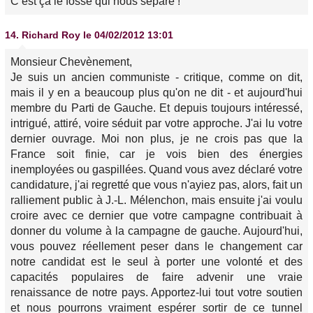
C‘est ça le fossé qui nous sépare !
14.
Richard Roy
le 04/02/2012 13:01
Monsieur Chevènement,
Je suis un ancien communiste - critique, comme on dit,
mais il y en a beaucoup plus qu'on ne dit - et aujourd'hui
membre du Parti de Gauche. Et depuis toujours intéressé,
intrigué, attiré, voire séduit par votre approche. J'ai lu votre
dernier ouvrage. Moi non plus, je ne crois pas que la
France soit finie, car je vois bien des énergies
inemployées ou gaspillées. Quand vous avez déclaré votre
candidature, j'ai regretté que vous n'ayiez pas, alors, fait un
ralliement public à J.-L. Mélenchon, mais ensuite j'ai voulu
croire avec ce dernier que votre campagne contribuait à
donner du volume à la campagne de gauche. Aujourd'hui,
vous pouvez réellement peser dans le changement car
notre candidat est le seul à porter une volonté et des
capacités populaires de faire advenir une vraie
renaissance de notre pays. Apportez-lui tout votre soutien
et nous pourrons vraiment espérer sortir de ce tunnel