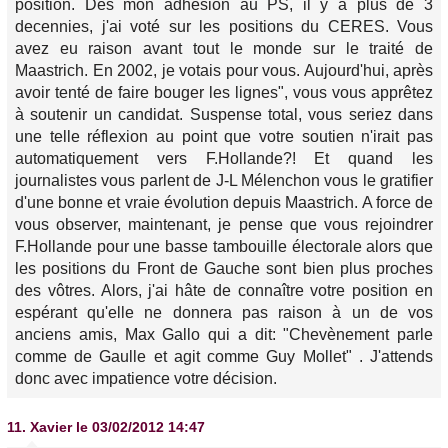
position. Dès mon adhésion au PS, il y a plus de 3
decennies, j'ai voté sur les positions du CERES. Vous
avez eu raison avant tout le monde sur le traité de
Maastrich. En 2002, je votais pour vous. Aujourd'hui, après
avoir tenté de faire bouger les lignes", vous vous apprêtez
à soutenir un candidat. Suspense total, vous seriez dans
une telle réflexion au point que votre soutien n'irait pas
automatiquement vers F.Hollande?! Et quand les
journalistes vous parlent de J-L Mélenchon vous le gratifier
d'une bonne et vraie évolution depuis Maastrich. A force de
vous observer, maintenant, je pense que vous rejoindrer
F.Hollande pour une basse tambouille électorale alors que
les positions du Front de Gauche sont bien plus proches
des vôtres. Alors, j'ai hâte de connaître votre position en
espérant qu'elle ne donnera pas raison à un de vos
anciens amis, Max Gallo qui a dit: "Chevènement parle
comme de Gaulle et agit comme Guy Mollet" . J'attends
donc avec impatience votre décision.
11.
Xavier
le 03/02/2012 14:47