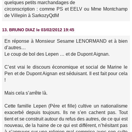
quelques petits marchandages de
circonscription : comme PS et EELV ou Mme Montchamp
de Villepin à SarkozyQdM
13.
BRUNO DIAZ
le 03/02/2012 19:45
En réponse à Monsieur Sesame LENORMAND et à bien
d’autres…
Le coup de bol des Lepen … et de Dupont Aignan.
C’est vrai le discours économique et social de Marine le
Pen et de Dupont Aignan est séduisant. Il est fait pour cela
!
Mais cela s’arrête là.
Cette famille Lepen (Père et fille) cultive un nationalisme
exacerbé depuis toujours. Ils ne s’en cachent pas. Tout
tient et se construit autour du refus des autres, de ce qui est
nouveau, de la haine de ce qui est différent, n’hésitant pas
à s’appuyer sur une religion mal comprise avec son culte