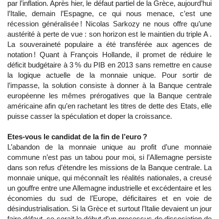
par l’inflation. Après hier, le défaut partiel de la Grèce, aujourd’hui
l’Italie, demain l’Espagne, ce qui nous menace, c’est une
récession généralisée ! Nicolas Sarkozy ne nous offre qu’une
austérité à perte de vue : son horizon est le maintien du triple A .
La souveraineté populaire a été transférée aux agences de
notation ! Quant à François Hollande, il promet de réduire le
déficit budgétaire à 3 % du PIB en 2013 sans remettre en cause
la logique actuelle de la monnaie unique. Pour sortir de
l’impasse, la solution consiste à donner à la Banque centrale
européenne les mêmes prérogatives que la Banque centrale
américaine afin qu’en rachetant les titres de dette des Etats, elle
puisse casser la spéculation et doper la croissance.
Etes-vous le candidat de la fin de l’euro ?
L’abandon de la monnaie unique au profit d’une monnaie
commune n’est pas un tabou pour moi, si l’Allemagne persiste
dans son refus d’étendre les missions de la Banque centrale. La
monnaie unique, qui méconnaît les réalités nationales, a creusé
un gouffre entre une Allemagne industrielle et excédentaire et les
économies du sud de l’Europe, déficitaires et en voie de
désindustrialisation. Si la Grèce et surtout l’Italie devaient un jour
faire défaut, ce serait le début d’un processus de dissociation de