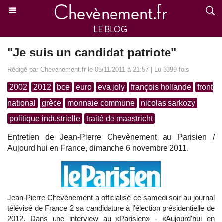
"Je suis un candidat patriote"
Rédigé par Chevenement.fr le 05/11/2011 à 21:57 | Lu 3399 fois
2002
2012
bce
euro
eva joly
françois hollande
front
national
grèce
monnaie commune
nicolas sarkozy
politique industrielle
traité de maastricht
Entretien de Jean-Pierre Chevènement au Parisien /
Aujourd'hui en France, dimanche 6 novembre 2011.
Jean-Pierre Chevènement a officialisé ce samedi soir au journal
télévisé de France 2 sa candidature à l'élection présidentielle de
2012. Dans une interview au «Parisien» - «Aujourd'hui en