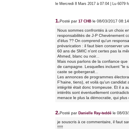
le Mercredi 8 Mars 2017 à 07:04 | Lu 6079 f
1.
Posté par
le 08/03/2017 08:14
17 CHB
Nous sommes confrontés à un choix en
responsabilités de J-P Chevènement cons
d'élus ?? On comprend qu'un responsabl
prévarication : il faut bien conserver u
60 ans de SMIC n'ont certes pas la mê
Ahmed, blanc ou noir...
Mais nous parlons de la confiance que
de campagne. Lesquelles incluent "le s
caste se gobergerait...
Les annonces de programmes électorau
F'haine, tiens), et voilà qu'un candida
intégrité était donc trompeuse. Et il a 
intérêts sont éventuellement contradict
menace le plus la démocratie, qui plus 
2.
Posté par
le 08/03
Danielle Ray-teddé
je souscris à ce commentaire, il faut sa
!!!!!