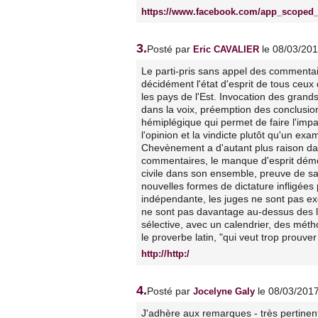
https://www.facebook.com/app_scoped_
3.
Posté par
le 08/03/20
Eric CAVALIER
Le parti-pris sans appel des commentair
décidément l'état d'esprit de tous ceux
les pays de l'Est. Invocation des grands
dans la voix, préemption des conclusio
hémiplégique qui permet de faire l'impa
l'opinion et la vindicte plutôt qu'un e
Chevènement a d'autant plus raison dan
commentaires, le manque d'esprit démoc
civile dans son ensemble, preuve de sa 
nouvelles formes de dictature infligées p
indépendante, les juges ne sont pas exe
ne sont pas davantage au-dessus des loi
sélective, avec un calendrier, des méth
le proverbe latin, "qui veut trop prouve
http://http:/
4.
Posté par
le 08/03/201
Jocelyne Galy
J'adhère aux remarques - très pertinent