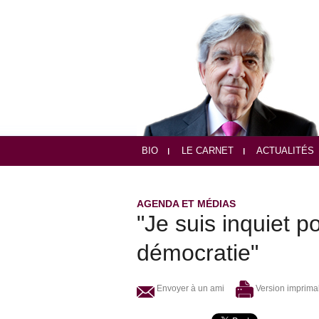
BIO
LE CARNET
ACTUALITÉS
AGENDA ET MÉDIAS
"Je suis inquiet p
démocratie"
Envoyer à un ami
Version imprima