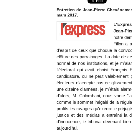
Entretien de Jean-Pierre Chevènemen
mars 2017.
L'Express
Jean-Pie
notre dém
Fillon a 
d'esprit de ceux que choque la convoca
clôture des parrainages. La date de ce
normal de nos institutions, et je m'
l'électorat qui avait choisi François F
candidature, ou ne peut valablement 
électeurs n'accepte pas ce glissement
une dizaine d'années, je m'étais alar
d'alors, M. Colombani, nous vante "la 
comme le sommet inégalé de la régulat
profits les ravages qu'exerce le préjugé"
justice et des médias a entraîné la d
d'innocence, le tribunal devenant bien
aujourd'hui.