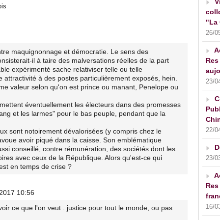
V
ois
coll
"La 
26/0
A
tre maquignonnage et démocratie. Le sens des
isterait-il à taire des malversations réelles de la part
Res 
e expérimenté sache relativiser telle ou telle
aujo
ne attractivité à des postes particulièrement exposés, hein.
23/0
me valeur selon qu'on est prince ou manant, Penelope ou
C
 mettent éventuellement les électeurs dans des promesses
Publ
ang et les larmes" pour le bas peuple, pendant que la
Chin
22/0
x sont notoirement dévalorisées (y compris chez le
t avoue avoir piqué dans la caisse. Son emblématique
D
aussi conseillé, contre rémunération, des sociétés dont les
oires avec ceux de la République. Alors qu'est-ce qui
23/0
est en temps de crise ?
A
Res 
/2017 10:56
fran
16/0
voir ce que l'on veut : justice pour tout le monde, ou pas