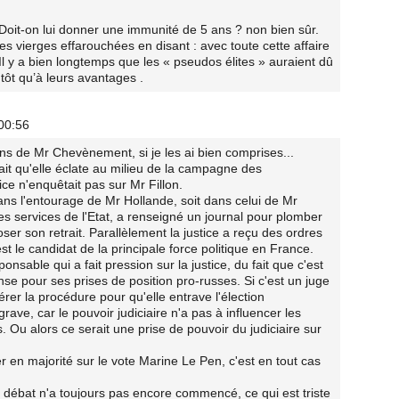
 Doit-on lui donner une immunité de 5 ans ? non bien sûr.
les vierges effarouchées en disant : avec toute cette affaire
l y a bien longtemps que les « pseudos élites » auraient dû
tôt qu’à leurs avantages .
00:56
ions de Mr Chevènement, si je les ai bien comprises...
 fait qu'elle éclate au milieu de la campagne des
ice n'enquêtait pas sur Mr Fillon.
dans l'entourage de Mr Hollande, soit dans celui de Mr
s services de l'Etat, a renseigné un journal pour plomber
ser son retrait. Parallèlement la justice a reçu des ordres
st le candidat de la principale force politique en France.
nsable qui a fait pression sur la justice, du fait que c'est
nse pour ses prises de position pro-russes. Si c'est un juge
rer la procédure pour qu'elle entrave l'élection
rave, car le pouvoir judiciaire n'a pas à influencer les
s. Ou alors ce serait une prise de pouvoir du judiciaire sur
r en majorité sur le vote Marine Le Pen, c'est en tout cas
e débat n'a toujours pas encore commencé, ce qui est triste