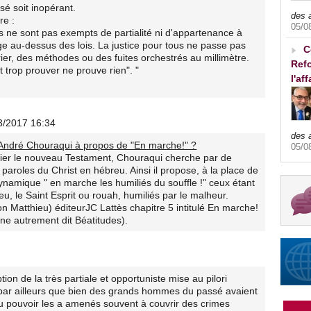
osé soit inopérant.
des 
re :
05/0
ges ne sont pas exempts de partialité ni d'appartenance à
ge au-dessus des lois. La justice pour tous ne passe pas
C
drier, des méthodes ou des fuites orchestrés au millimètre.
Refo
t trop prouver ne prouve rien". "
l'af
3/2017 16:34
des 
r André Chouraqui à propos de "En marche!" ?
05/0
blier le nouveau Testament, Chouraqui cherche par de
 paroles du Christ en hébreu. Ainsi il propose, à la place de
 dynamique " en marche les humiliés du souffle !" ceux étant
ieu, le Saint Esprit ou rouah, humiliés par le malheur.
 Matthieu) éditeurJC Lattès chapitre 5 intitulé En marche!
e autrement dit Béatitudes).
ption de la très partiale et opportuniste mise au pilori
 par ailleurs que bien des grands hommes du passé avaient
du pouvoir les a amenés souvent à couvrir des crimes