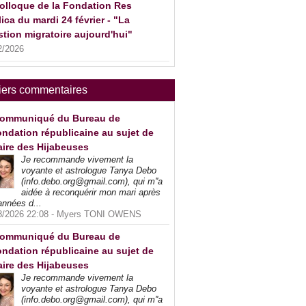
olloque de la Fondation Res
ica du mardi 24 février - "La
tion migratoire aujourd'hui"
2/2026
iers commentaires
ommuniqué du Bureau de
ndation républicaine au sujet de
faire des Hijabeuses
Je recommande vivement la
voyante et astrologue Tanya Debo
(info.debo.org@gmail.com), qui m''a
aidée à reconquérir mon mari après
années d...
8/2026 22:08 -
Myers TONI OWENS
ommuniqué du Bureau de
ndation républicaine au sujet de
faire des Hijabeuses
Je recommande vivement la
voyante et astrologue Tanya Debo
(info.debo.org@gmail.com), qui m''a