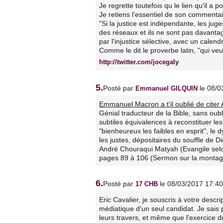
Je regrette toutefois qu le lien qu'il a p
Je retiens l'essentiel de son commentai
"Si la justice est indépendante, les ju
des réseaux et ils ne sont pas davanta
par l'injustice sélective, avec un calen
Comme le dit le proverbe latin, "qui veu
http://twitter.com/jocegaly
5.
Posté par
le 08/0
Emmanuel GILQUIN
Emmanuel Macron a t'il oublié de cite
Génial traducteur de la Bible, sans ou
subtiles équivalences à reconstituer les
"bienheureux les faibles en esprit", le
les justes, dépositaires du souffle de D
André Chouraqui Matyah (Evangile selon
pages 89 à 106 (Sermon sur la montagn
6.
Posté par
le 08/03/2017 17:40
17 CHB
Eric Cavalier, je souscris à votre descri
médiatique d'un seul candidat. Je sais
leurs travers, et même que l'exercice 