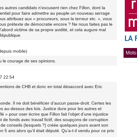
es autres candidats n'excusent rien chez Fillon, dont la
sentiel pour faire admettre au peuple un nouveau serrage
s attribuez aux « procureurs, sous la terreur etc. », vous
 sous prétexte de démocratie encore ? Ne nous faites pas le
'abord victime de sa propre avidité, et cela augure mal
République.
depuis mobile)
Mots-
 le courage de ses opinions.
17 22:54
rventions de CHB et donc en total désaccord avec Eric
onde. Il ne doit bénéficier d’aucun passe-droit. Certes les
es au-dessus des lois. Justice dure pour les autres et
flé » pour oser écrire que Fillon fait l’objet d’une injustice
t de fonds avec travail fictif, des soupçons de corruption
 de conseils (lesquels ?) créée quelques jours avant son
en 5 ans alors qu’il était député. Qu’a-t-il vendu pour ce prix