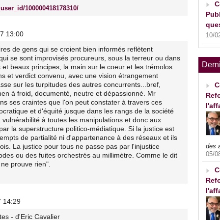
C
user_id/100000418178310/
Publ
ques
17 13:00
10/0
es de gens qui se croient bien informés reflètent
 qui se sont improvisés procureurs, sous la terreur ou dans
Dern
 et beaux principes, la main sur le coeur et les trémolos
ns et verdict convenu, avec une vision étrangement
sse sur les turpitudes des autres concurrents...bref,
C
xamen à froid, documenté, neutre et dépassionné. Mr
Refo
s ses craintes que l'on peut constater à travers ces
l'af
ratique et d'équité jusque dans les rangs de la société
vulnérabilité à toutes les manipulations et donc aux
ar la superstructure politico-médiatique. Si la justice est
mpts de partialité ni d'appartenance à des réseaux et ils
des 
s. La justice pour tous ne passe pas par l'injustice
05/0
odes ou des fuites orchestrés au millimètre. Comme le dit
r ne prouve rien".
C
Refo
l'af
7 14:29
es - d'Eric Cavalier