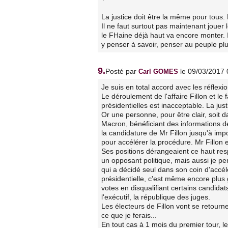
La justice doit être la même pour tous.
Il ne faut surtout pas maintenant jouer 
le FHaine déjà haut va encore monter. I
y penser à savoir, penser au peuple plu
9.
Posté par
le 09/03/2017 
Carl GOMES
Je suis en total accord avec les réflex
Le déroulement de l'affaire Fillon et le
présidentielles est inacceptable. La just
Or une personne, pour être clair, soit 
Macron, bénéficiant des informations de
la candidature de Mr Fillon jusqu'à impo
pour accélérer la procédure. Mr Fillon e
Ses positions dérangeaient ce haut respo
un opposant politique, mais aussi je pe
qui a décidé seul dans son coin d'accélé
présidentielle, c'est même encore plus g
votes en disqualifiant certains candidat
l'exécutif, la république des juges.
Les électeurs de Fillon vont se retourne
ce que je ferais...
En tout cas à 1 mois du premier tour, l