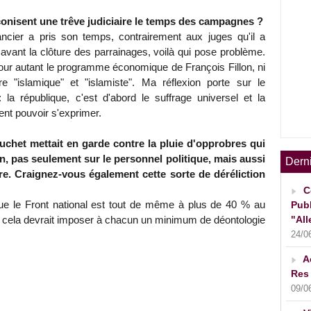
conisent une trêve judiciaire le temps des campagnes ?
ancier a pris son temps, contrairement aux juges qu'il a
vant la clôture des parrainages, voilà qui pose problème.
our autant le programme économique de François Fillon, ni
tre "islamique" et "islamiste". Ma réflexion porte sur le
la république, c'est d'abord le suffrage universel et la
ent pouvoir s'exprimer.
uchet mettait en garde contre la pluie d'opprobres qui
lon, pas seulement sur le personnel politique, mais aussi
Dern
ire. Craignez-vous également cette sorte de déréliction
C
que le Front national est tout de même à plus de 40 % au
Publ
"All
 cela devrait imposer à chacun un minimum de déontologie
24/0
A
Res 
09/0