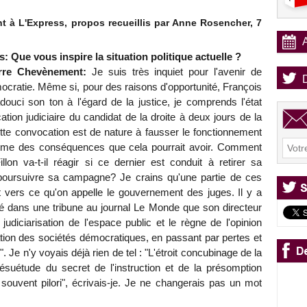
t à L'Express, propos recueillis par Anne Rosencher, 7
: Que vous inspire la situation politique actuelle ?
rre Chevènement:
Je suis très inquiet pour l'avenir de
ocratie. Même si, pour des raisons d'opportunité, François
adouci son ton à l'égard de la justice, je comprends l'état
tion judiciaire du candidat de la droite à deux jours de la
tte convocation est de nature à fausser le fonctionnement
alarme des conséquences que cela pourrait avoir. Comment
illon va-t-il réagir si ce dernier est conduit à retirer sa
poursuivre sa campagne? Je crains qu'une partie de ces
 vers ce qu'on appelle le gouvernement des juges. Il y a
mé dans une tribune au journal Le Monde que son directeur
judiciarisation de l'espace public et le règne de l'opinion
ion des sociétés démocratiques, en passant par pertes et
. Je n'y voyais déjà rien de tel : "L'étroit concubinage de la
ésuétude du secret de l'instruction et de la présomption
 souvent pilori", écrivais-je. Je ne changerais pas un mot