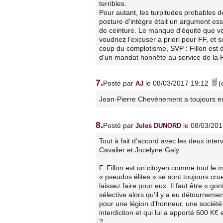
terribles.
Pour autant, les turpitudes probables d
posture d'intègre était un argument es
de ceinture. Le manque d'équité que vou
voudriez l'excuser a priori pour FF, et
coup du complotisme, SVP : Fillon est d
d'un mandat honnête au service de la 
7.
Posté par
le 08/03/2017 19:12
(
AJ
Jean-Pierre Chevènement a toujours eu
8.
Posté par
le 08/03/20
Jules DUNORD
Tout à fait d’accord avec les deux inte
Cavalier et Jocelyne Galy.
F. Fillon est un citoyen comme tout le m
« pseudos élites » se sont toujours cru
laissez faire pour eux. Il faut être « gon
sélective alors qu’il y a eu détournemen
pour une légion d’honneur, une société
interdiction et qui lui a apporté 600 K€ 
?