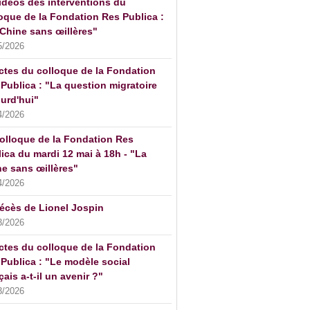
idéos des interventions du
oque de la Fondation Res Publica :
Chine sans œillères"
5/2026
ctes du colloque de la Fondation
Publica : "La question migratoire
urd'hui"
4/2026
olloque de la Fondation Res
ica du mardi 12 mai à 18h - "La
e sans œillères"
4/2026
écès de Lionel Jospin
3/2026
ctes du colloque de la Fondation
Publica : "Le modèle social
çais a-t-il un avenir ?"
3/2026