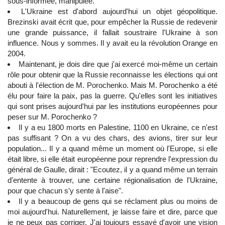
sous-informée, manipulée.
L'Ukraine est d'abord aujourd'hui un objet géopolitique.
Brezinski avait écrit que, pour empêcher la Russie de redevenir
une grande puissance, il fallait soustraire l'Ukraine à son
influence. Nous y sommes. Il y avait eu la révolution Orange en
2004.
Maintenant, je dois dire que j'ai exercé moi-même un certain
rôle pour obtenir que la Russie reconnaisse les élections qui ont
abouti à l'élection de M. Porochenko. Mais M. Porochenko a été
élu pour faire la paix, pas la guerre. Qu'elles sont les initiatives
qui sont prises aujourd'hui par les institutions européennes pour
peser sur M. Porochenko ?
Il y a eu 1800 morts en Palestine, 1100 en Ukraine, ce n'est
pas suffisant ? On a vu des chars, des avions, tirer sur leur
population... Il y a quand même un moment où l'Europe, si elle
était libre, si elle était européenne pour reprendre l'expression du
général de Gaulle, dirait : "Ecoutez, il y a quand même un terrain
d'entente à trouver, une certaine régionalisation de l'Ukraine,
pour que chacun s'y sente à l'aise".
Il y a beaucoup de gens qui se réclament plus ou moins de
moi aujourd'hui. Naturellement, je laisse faire et dire, parce que
je ne peux pas corriger. J'ai toujours essayé d'avoir une vision