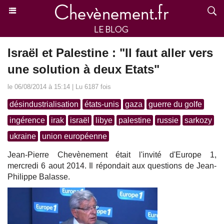
Israël et Palestine : "Il faut aller vers
une solution à deux Etats"
le 06/08/2014 à 15:14 | Lu 6187 fois
désindustrialisation
états-unis
gaza
guerre du golfe
ingérence
irak
israël
libye
palestine
russie
sarkozy
ukraine
union européenne
Jean-Pierre Chevènement était l'invité d'Europe 1,
mercredi 6 aout 2014. Il répondait aux questions de Jean-
Philippe Balasse.