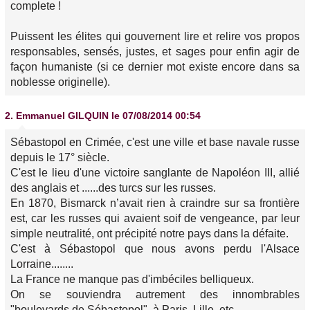
complete !
Puissent les élites qui gouvernent lire et relire vos propos
responsables, sensés, justes, et sages pour enfin agir de
façon humaniste (si ce dernier mot existe encore dans sa
noblesse originelle).
2.
Emmanuel GILQUIN
le 07/08/2014 00:54
Sébastopol en Crimée, c'est une ville et base navale russe
depuis le 17° siècle.
C'est le lieu d'une victoire sanglante de Napoléon III, allié
des anglais et ......des turcs sur les russes.
En 1870, Bismarck n’avait rien à craindre sur sa frontière
est, car les russes qui avaient soif de vengeance, par leur
simple neutralité, ont précipité notre pays dans la défaite.
C'est à Sébastopol que nous avons perdu l'Alsace
Lorraine........
La France ne manque pas d'imbéciles belliqueux.
On se souviendra autrement des innombrables
"boulevards de Sébastopol", à Paris, Lille, etc.