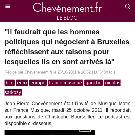
"Il faudrait que les hommes
politiques qui négocient à Bruxelles
réfléchissent aux raisons pour
lesquelles ils en sont arrivés là"
Rédigé par Chevenement.fr le 25/10/2011 à 16:52 | Lu 3484 fois
bce
euro
europe
france musique
gauche
nicolas
sarkozy
Jean-Pierre Chevènement était l'invité de Musique Matin
sur France Musique, mardi 25 octobre 2011. Il répondait
aux questions de Christophe Bourseiller. Le podcast est
disponible ci-dessous.