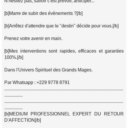
N'hésitez pas, savoir c'est prévoir, anticiper...
[b]Marre de subir des évènements ?[/b]
[b]Arrêtez d'attendre que le "destin" décide pour vous.[/b]
Prenez votre avenir en main.
[b]Mes interventions sont rapides, efficaces et garanties
100%.[/b]
Dans l'Univers Spirituel des Grands Mages.
Par Whatsapp : +229 9778 8791
........................................................................................................
................
........................................................................................................
................
[b]MEDIUM PROFESSIONNEL EXPERT DU RETOUR
D'AFFECTION[/b]