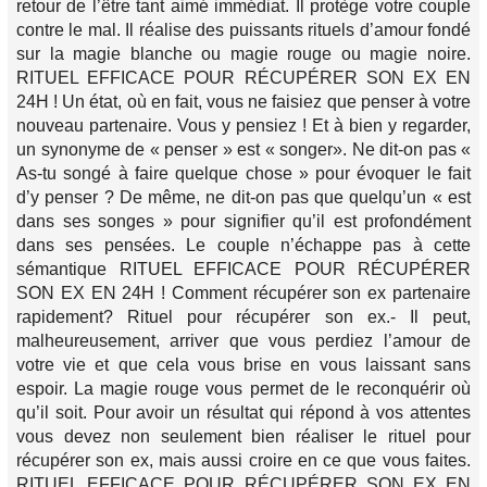
retour de l’être tant aimé immédiat. Il protège votre couple
contre le mal. Il réalise des puissants rituels d’amour fondé
sur la magie blanche ou magie rouge ou magie noire.
RITUEL EFFICACE POUR RÉCUPÉRER SON EX EN
24H ! Un état, où en fait, vous ne faisiez que penser à votre
nouveau partenaire. Vous y pensiez ! Et à bien y regarder,
un synonyme de « penser » est « songer». Ne dit-on pas «
As-tu songé à faire quelque chose » pour évoquer le fait
d’y penser ? De même, ne dit-on pas que quelqu’un « est
dans ses songes » pour signifier qu’il est profondément
dans ses pensées. Le couple n’échappe pas à cette
sémantique RITUEL EFFICACE POUR RÉCUPÉRER
SON EX EN 24H ! Comment récupérer son ex partenaire
rapidement? Rituel pour récupérer son ex.- Il peut,
malheureusement, arriver que vous perdiez l’amour de
votre vie et que cela vous brise en vous laissant sans
espoir. La magie rouge vous permet de le reconquérir où
qu’il soit. Pour avoir un résultat qui répond à vos attentes
vous devez non seulement bien réaliser le rituel pour
récupérer son ex, mais aussi croire en ce que vous faites.
RITUEL EFFICACE POUR RÉCUPÉRER SON EX EN