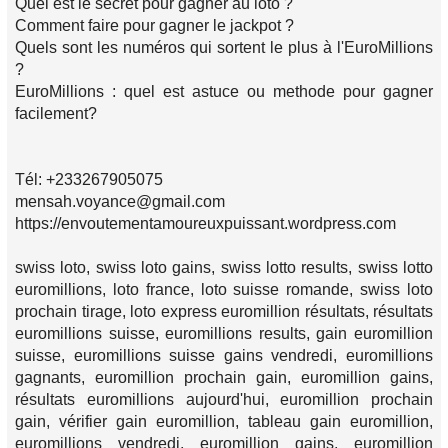
Quel est le secret pour gagner au loto ?
Comment faire pour gagner le jackpot ?
Quels sont les numéros qui sortent le plus à l'EuroMillions
?
EuroMillions : quel est astuce ou methode pour gagner
facilement?
Tél: +233267905075
mensah.voyance@gmail.com
https://envoutementamoureuxpuissant.wordpress.com
swiss loto, swiss loto gains, swiss lotto results, swiss lotto
euromillions, loto france, loto suisse romande, swiss loto
prochain tirage, loto express euromillion résultats, résultats
euromillions suisse, euromillions results, gain euromillion
suisse, euromillions suisse gains vendredi, euromillions
gagnants, euromillion prochain gain, euromillion gains,
résultats euromillions aujourd'hui, euromillion prochain
gain, vérifier gain euromillion, tableau gain euromillion,
euromillions vendredi, euromillion gains, euromillion