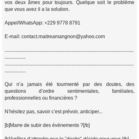
vos deux âmes pour toujours. Quelque soit le problème
que vous avez il a la solution.
Appel/WhatsApp: +229 9778 8791
E-mail: contact.maitreamangnon@yahoo.com
........................................................................................................
.................
........................................................................................................
.................
Qui n’a jamais été tourmenté par des doutes, des
questions d’ordre sentimentales, familiales,
professionnelles ou financières ?
N'hésitez pas, savoir c'est prévoir, anticiper...
[b]Marre de subir des évènements ?[/b]
[b]Arrêtez d'attendre que le "destin" décide pour vous.[/b]