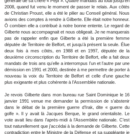
générale de sa chère « Pépi ». Quatre mandats au total jusqu'en
2008, quand fut venu le moment de passer le relais. Aux côtés
de Christian Proust, elle a été le pilier au Conseil général. Nous
avions des comptes à rendre à Gilberte. Elle était notre honneur.
Ô combien elle a contribué à notre bonne entente. Le regard de
Gilberte nous accompagnait et nous obligeait. Je ne manquerais
pas de rappeler enfin que Gilberte a été la première femme
députée de Territoire de Belfort, et jusqu'à présent la seule. Élue
deux fois à mes côtés, en 1988 et en 1997, députée de la
deuxième circonscription du Territoire de Belfort, elle a fait deux
mandats de trois ans qu'elle a interrompus l'un et l'autre par une
démission en 1991 et 2000, destinée à me permettre de porter à
nouveau la voix du Territoire de Belfort et celle d’une gauche
plus exigeante et plus cohérente à l’Assemblée nationale.
Je revois Gilberte dans mon bureau rue Saint Dominique le 16
janvier 1991 venue me demander la permission de s’abstenir
dans le débat de la première guerre d’Irak, dite « guerre du
golfe ». Il y avait là Jacques Berque, le grand orientaliste. Le
vote avait lieu dans l’après-midi à l’Assemblée nationale. C’est
tout naturellement que j’accédai à la demande de Gilberte. Cette
contradiction entre le Ministre de la Défense et sa suppléante je