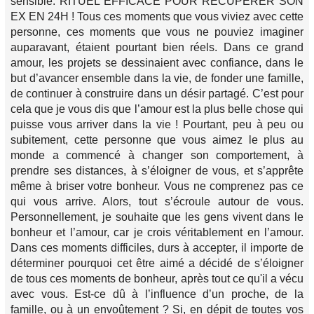
sensible. RITUEL EFFICACE POUR RÉCUPÉRER SON
EX EN 24H ! Tous ces moments que vous viviez avec cette
personne, ces moments que vous ne pouviez imaginer
auparavant, étaient pourtant bien réels. Dans ce grand
amour, les projets se dessinaient avec confiance, dans le
but d’avancer ensemble dans la vie, de fonder une famille,
de continuer à construire dans un désir partagé. C’est pour
cela que je vous dis que l’amour est la plus belle chose qui
puisse vous arriver dans la vie ! Pourtant, peu à peu ou
subitement, cette personne que vous aimez le plus au
monde a commencé à changer son comportement, à
prendre ses distances, à s’éloigner de vous, et s’apprête
même à briser votre bonheur. Vous ne comprenez pas ce
qui vous arrive. Alors, tout s’écroule autour de vous.
Personnellement, je souhaite que les gens vivent dans le
bonheur et l’amour, car je crois véritablement en l’amour.
Dans ces moments difficiles, durs à accepter, il importe de
déterminer pourquoi cet être aimé a décidé de s’éloigner
de tous ces moments de bonheur, après tout ce qu'il a vécu
avec vous. Est-ce dû à l’influence d’un proche, de la
famille, ou à un envoûtement ? Si, en dépit de toutes vos