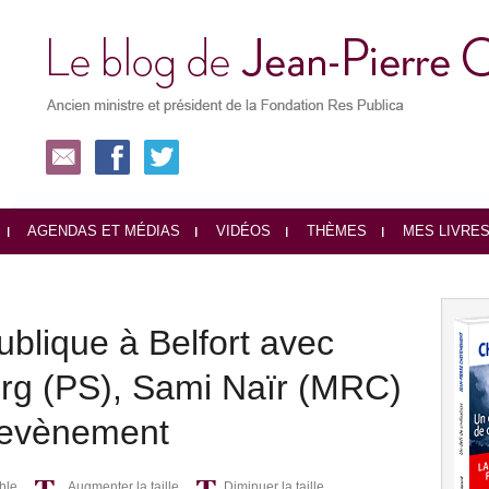
AGENDAS ET MÉDIAS
VIDÉOS
THÈMES
MES LIVRE
blique à Belfort avec
g (PS), Sami Naïr (MRC)
hevènement
ble
Augmenter la taille
Diminuer la taille