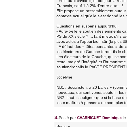
: Foin du « caviar », et bonjour la réali
Français, sauf 1 à 2% d’entre eux… !
Elle propose un rassemblement autour d
contexte actuel qu’elle s’est donné le
Questions en suspens aujourd’hui :
- Aura-t-elle le soutien des éminents 
PS du XX siècle ? …Tant mieux s’il s’av
avec actes à l’appui bien sûr (le plus t
- A défaut des « têtes pensantes » de «
les électeurs de Gauche feront-ils le c
Les électeurs de la Gauche, qui se sont
reste, malgré l’intégrité et l’humanisme
soutiendront-ils le PACTE PRESIDENTI
Jocelyne
NB1 : Socialiste « à 20 balles » (comme
nouveaux, qui sont venus soutenir les 
NB2 : faut-il souligner que si la base 
les « maîtres à penser » ne sont plus to
3.
Posté par
le
CHARNIGUET Dominique
Bonjour,