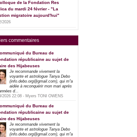
olloque de la Fondation Res
ica du mardi 24 février - "La
tion migratoire aujourd'hui"
2/2026
iers commentaires
ommuniqué du Bureau de
ndation républicaine au sujet de
faire des Hijabeuses
Je recommande vivement la
voyante et astrologue Tanya Debo
(info.debo.org@gmail.com), qui m''a
aidée à reconquérir mon mari après
années d...
8/2026 22:08 -
Myers TONI OWENS
ommuniqué du Bureau de
ndation républicaine au sujet de
faire des Hijabeuses
Je recommande vivement la
voyante et astrologue Tanya Debo
(info.debo.org@gmail.com), qui m''a