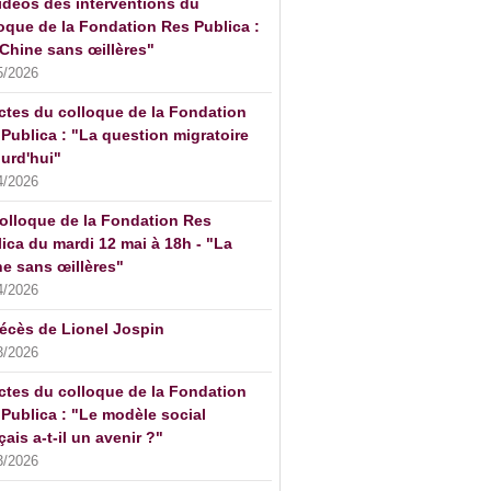
idéos des interventions du
oque de la Fondation Res Publica :
Chine sans œillères"
5/2026
ctes du colloque de la Fondation
Publica : "La question migratoire
urd'hui"
4/2026
olloque de la Fondation Res
ica du mardi 12 mai à 18h - "La
e sans œillères"
4/2026
écès de Lionel Jospin
3/2026
ctes du colloque de la Fondation
Publica : "Le modèle social
çais a-t-il un avenir ?"
3/2026