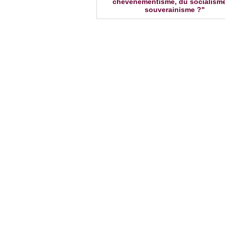
chevènementisme, du socialism
souverainisme ?"