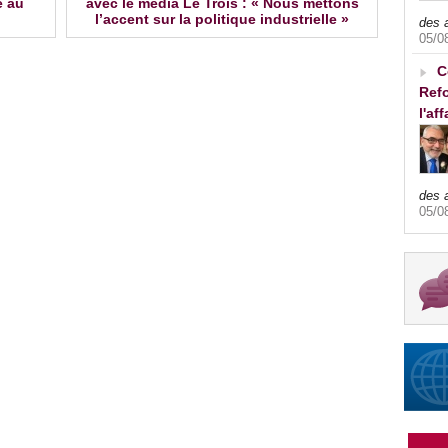
e au
avec le média Le Trois : « Nous mettons
l’accent sur la politique industrielle »
des 
05/0
C
Refo
l'af
des 
05/0