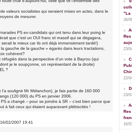
té toute crue d’aujourd’hui, celle que vit l’ensemble des
V
coll
e valeurs socialistes qui seraient mises en actes, dans le
"La 
s moyens de mesurer.
26/0
A
camarades PS ex-candidats qui ont tenu dans leur poing le
Res 
érait que c’est un OUI franc et massif qui se dégagera,
aujo
ôt serait le mieux car ils ont déjà immensément tardé!)
 la gauche de la gauche » égarés dans leurs tractations,
23/0
hoix cohérent?
 réfugiés dans la perspective d’un vote à Bayrou (qui
C
 dont je le soupçonne, un représentant de la droite)
Publ
EL ?
Chin
22/0
D
 l’a souligné Mr Mélanchon), je fais partie de 160 000
23/0
rangs (120 000) du PS en janvier 2006.
du PS a changé – pour se joindre à SR – c’est bien parce que
A
ut à fait ceux qui étaient auparavant plébiscités !
Res 
fran
 16/02/2007 19:41
16/0