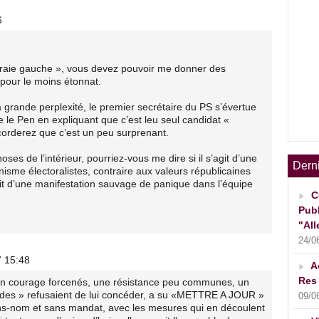
6
 vraie gauche », vous devez pouvoir me donner des
pour le moins étonnat.
a grande perplexité, le premier secrétaire du PS s’évertue
 le Pen en expliquant que c’est leu seul candidat «
orderez que c’est un peu surprenant.
ses de l’intérieur, pourriez-vous me dire si il s’agit d’une
Dern
isme électoralistes, contraire aux valeurs républicaines
agit d’une manifestation sauvage de panique dans l’équipe
C
Publ
"All
24/0
7 15:48
A
Res 
 un courage forcenés, une résistance peu communes, un
ades » refusaient de lui concéder, a su «METTRE A JOUR »
09/0
sans-nom et sans mandat, avec les mesures qui en découlent