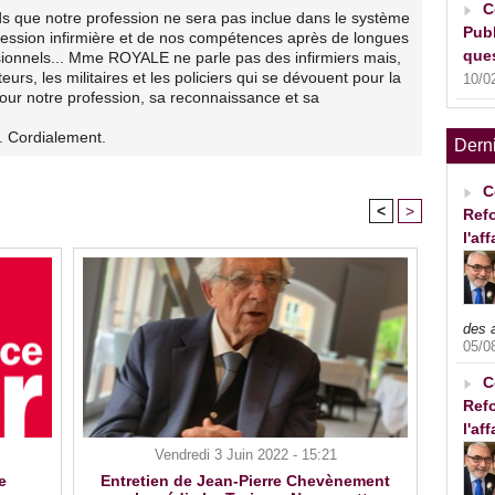
C
s que notre profession ne sera pas inclue dans le système
Publ
fession infirmière et de nos compétences après de longues
ques
sionnels... Mme ROYALE ne parle pas des infirmiers mais,
teurs, les militaires et les policiers qui se dévouent pour la
10/0
ur notre profession, sa reconnaissance et sa
. Cordialement.
Dern
C
<
>
Refo
l'af
des 
05/0
C
Refo
l'af
Vendredi 3 Juin 2022 - 15:21
e
Entretien de Jean-Pierre Chevènement