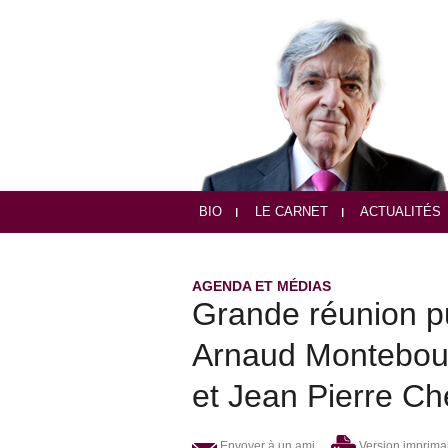
BIO
LE CARNET
ACTUALITÉS
AGENDA ET MÉDIAS
Grande réunion pu
Arnaud Montebour
et Jean Pierre C
Envoyer à un ami
Version imprima