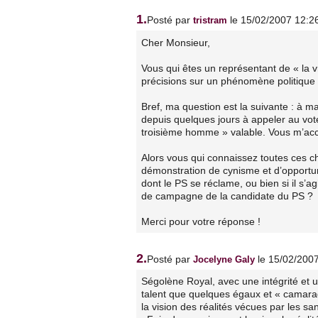
1.
Posté par
le 15/02/2007 12:2
tristram
Cher Monsieur,
Vous qui êtes un représentant de « la
précisions sur un phénomène politique 
Bref, ma question est la suivante : à m
depuis quelques jours à appeler au vote
troisième homme » valable. Vous m’acc
Alors vous qui connaissez toutes ces cho
démonstration de cynisme et d’opportun
dont le PS se réclame, ou bien si il s’
de campagne de la candidate du PS ?
Merci pour votre réponse !
2.
Posté par
le 15/02/200
Jocelyne Galy
Ségolène Royal, avec une intégrité et
talent que quelques égaux et « camar
la vision des réalités vécues par les 