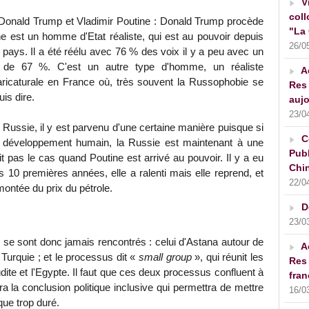
V
coll
e Donald Trump et Vladimir Poutine : Donald Trump procède
"La 
e est un homme d'Etat réaliste, qui est au pouvoir depuis
26/0
 pays. Il a été réélu avec 76 % des voix il y a peu avec un
le de 67 %. C'est un autre type d'homme, un réaliste
A
aricaturale en France où, très souvent la Russophobie se
Res 
uis dire.
aujo
23/0
 Russie, il y est parvenu d'une certaine manière puisque si
C
de développement humain, la Russie est maintenant à une
Publ
ait pas le cas quand Poutine est arrivé au pouvoir. Il y a eu
Chin
 10 premières années, elle a ralenti mais elle reprend, et
22/0
montée du prix du pétrole.
D
23/0
e se sont donc jamais rencontrés : celui d'Astana autour de
A
a Turquie ; et le processus dit «
small group
», qui réunit les
Res 
dite et l'Egypte. Il faut que ces deux processus confluent à
fran
 la conclusion politique inclusive qui permettra de mettre
16/0
que trop duré.