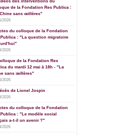
idéos des interventions du
oque de la Fondation Res Publica :
Chine sans œillères"
5/2026
ctes du colloque de la Fondation
Publica : "La question migratoire
urd'hui"
4/2026
olloque de la Fondation Res
ica du mardi 12 mai à 18h - "La
e sans œillères"
4/2026
écès de Lionel Jospin
3/2026
ctes du colloque de la Fondation
Publica : "Le modèle social
çais a-t-il un avenir ?"
3/2026