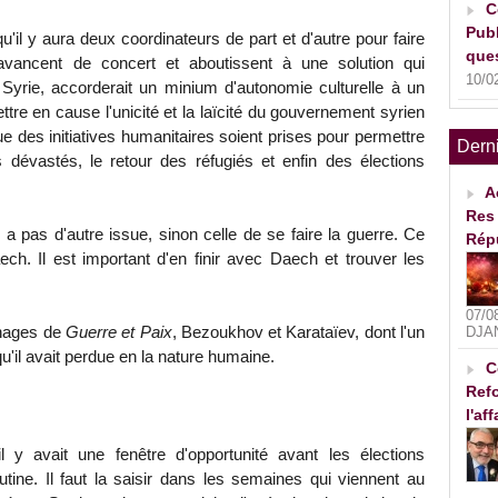
C
Publ
qu'il y aura deux coordinateurs de part et d'autre pour faire
ques
ancent de concert et aboutissent à une solution qui
10/0
 la Syrie, accorderait un minium d'autonomie culturelle à un
tre en cause l'unicité et la laïcité du gouvernement syrien
ue des initiatives humanitaires soient prises pour permettre
Dern
s dévastés, le retour des réfugiés et enfin des élections
A
Res 
 a pas d'autre issue, sinon celle de se faire la guerre. Ce
Rép
ch. Il est important d'en finir avec Daech et trouver les
07/0
nages de
Guerre et Paix
, Bezoukhov et Karataïev, dont l'un
DJA
 qu'il avait perdue en la nature humaine.
C
Refo
l'af
 y avait une fenêtre d'opportunité avant les élections
utine. Il faut la saisir dans les semaines qui viennent au