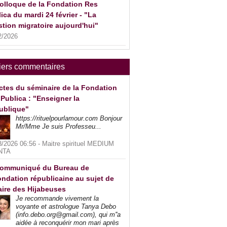
olloque de la Fondation Res
ica du mardi 24 février - "La
tion migratoire aujourd'hui"
2/2026
iers commentaires
ctes du séminaire de la Fondation
Publica : "Enseigner la
ublique"
https://rituelpourlamour.com Bonjour
Mr/Mme Je suis Professeu...
8/2026 06:56 -
Maitre spirituel MEDIUM
NTA
ommuniqué du Bureau de
ndation républicaine au sujet de
faire des Hijabeuses
Je recommande vivement la
voyante et astrologue Tanya Debo
(info.debo.org@gmail.com), qui m''a
aidée à reconquérir mon mari après