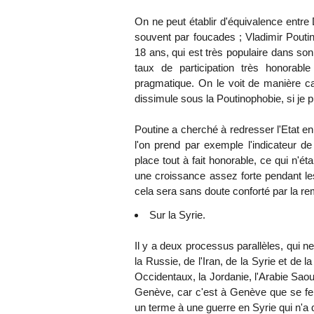
On ne peut établir d'équivalence entr
souvent par foucades ; Vladimir Poutin
18 ans, qui est très populaire dans son
taux de participation très honorab
pragmatique. On le voit de manière c
dissimule sous la Poutinophobie, si je p
Poutine a cherché à redresser l'Etat en
l'on prend par exemple l'indicateur 
place tout à fait honorable, ce qui n'ét
une croissance assez forte pendant les
cela sera sans doute conforté par la re
Sur la Syrie.
Il y a deux processus parallèles, qui n
la Russie, de l'Iran, de la Syrie et de l
Occidentaux, la Jordanie, l'Arabie Saou
Genève, car c'est à Genève que se fera
un terme à une guerre en Syrie qui n'a 