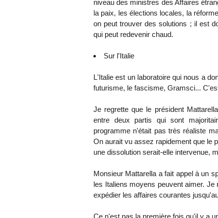
niveau des ministres des Affaires étrang
la paix, les élections locales, la réform
on peut trouver des solutions ; il est d
qui peut redevenir chaud.
Sur l'Italie
L'Italie est un laboratoire qui nous a 
futurisme, le fascisme, Gramsci... C'est
Je regrette que le président Mattarell
entre deux partis qui sont majorit
programme n'était pas très réaliste m
On aurait vu assez rapidement que le pr
une dissolution serait-elle intervenue,
Monsieur Mattarella a fait appel à un 
les Italiens moyens peuvent aimer. Je n
expédier les affaires courantes jusqu'au
Ce n'est pas la première fois qu'il y a 