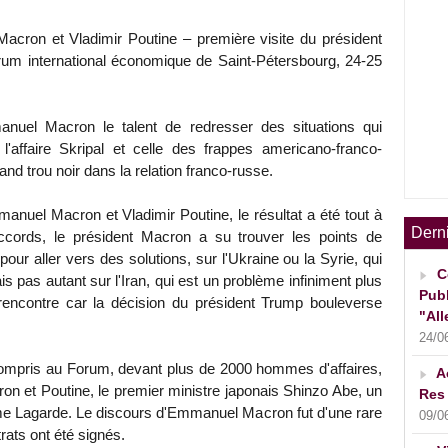
acron et Vladimir Poutine – première visite du président
rum international économique de Saint-Pétersbourg, 24-25
anuel Macron le talent de redresser des situations qui
l'affaire Skripal et celle des frappes americano-franco-
rand trou noir dans la relation franco-russe.
manuel Macron et Vladimir Poutine, le résultat a été tout à
Dern
ccords, le président Macron a su trouver les points de
ur aller vers des solutions, sur l'Ukraine ou la Syrie, qui
C
ais pas autant sur l'Iran, qui est un problème infiniment plus
Publ
rencontre car la décision du président Trump bouleverse
"All
24/0
compris au Forum, devant plus de 2000 hommes d'affaires,
A
ron et Poutine, le premier ministre japonais Shinzo Abe, un
Res 
me Lagarde. Le discours d'Emmanuel Macron fut d'une rare
09/0
trats ont été signés.