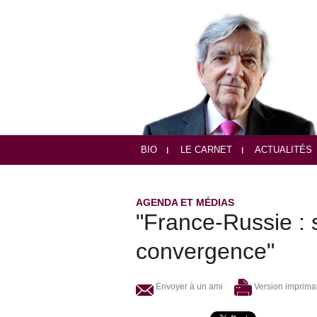
BIO
LE CARNET
ACTUALITÉS
AGENDA ET MÉDIAS
"France-Russie : 
convergence"
Envoyer à un ami
Version imprima