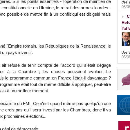
ères. Sur les points essentiels - l'opération de maintien de
des 
05/0
e constitutionnelle en Ukraine, le retrait des armes lourdes -
onc possible de mettre fin à un conflit qui est dit gelé mais
C
Refo
l'af
donné l'Empire romain, les Républiques de la Renaissance, le
 un pays inventif.
des 
05/0
a ait refusé de tenir compte de l'accord qui s'était dégagé
aires à la Chambre ; les choses pouvaient évoluer. Le
ais le programme commun en France l'était-il davantage ?
ogramme était tout de même difficile à appliquer, peut-être
 mais à un meilleur moment.
spécialiste du FMI. Ce n'est quand même pas quelqu'un que
e crois pas qu'il sera investi par les Chambres, donc il va
x prochaines élections...
un déni de démocratie