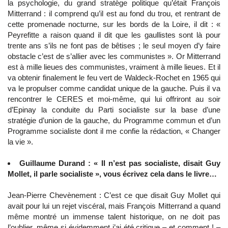
la psychologie, du grand stratège politique qu’était François
Mitterrand : il comprend qu’il est au fond du trou, et rentrant de
cette promenade nocturne, sur les bords de la Loire, il dit : «
Peyrefitte a raison quand il dit que les gaullistes sont là pour
trente ans s’ils ne font pas de bêtises ; le seul moyen d’y faire
obstacle c’est de s’allier avec les communistes ». Or Mitterrand
est à mille lieues des communistes, vraiment à mille lieues. Et il
va obtenir finalement le feu vert de Waldeck-Rochet en 1965 qui
va le propulser comme candidat unique de la gauche. Puis il va
rencontrer le CERES et moi-même, qui lui offriront au soir
d’Epinay la conduite du Parti socialiste sur la base d’une
stratégie d’union de la gauche, du Programme commun et d’un
Programme socialiste dont il me confie la rédaction, « Changer
la vie ».
Guillaume Durand : « Il n’est pas socialiste, disait Guy
Mollet, il parle socialiste », vous écrivez cela dans le livre…
Jean-Pierre Chevènement : C’est ce que disait Guy Mollet qui
avait pour lui un rejet viscéral, mais François Mitterrand a quand
même montré un immense talent historique, on ne doit pas
l’oublier, même si évidemment j’ai été critique – et comment ! –