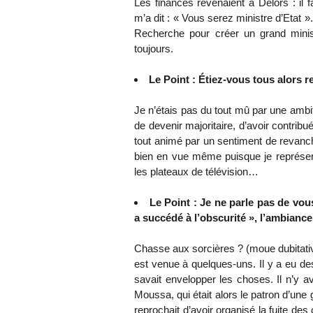
Les finances revenaient à Delors : il f
m’a dit : « Vous serez ministre d’Etat »
Recherche pour créer un grand minis
toujours.
Le Point : Étiez-vous tous alors 
Je n’étais pas du tout mû par une ambiti
de devenir majoritaire, d’avoir contrib
tout animé par un sentiment de revanch
bien en vue même puisque je représentai
les plateaux de télévision…
Le Point : Je ne parle pas de vou
a succédé à l’obscurité », l’ambian
Chasse aux sorcières ? (moue dubitativ
est venue à quelques-uns. Il y a eu des
savait envelopper les choses. Il n’y a
Moussa, qui était alors le patron d’une g
reprochait d’avoir organisé la fuite des 