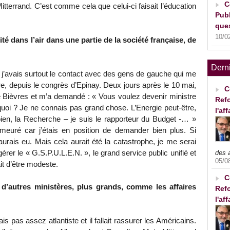
C
itterrand. C’est comme cela que celui-ci faisait l’éducation
Publ
ques
10/0
té dans l’air dans une partie de la société française, de
Dern
, j’avais surtout le contact avec des gens de gauche qui me
re, depuis le congrès d’Epinay. Deux jours après le 10 mai,
C
 de Bièvres et m’a demandé : « Vous voulez devenir ministre
Refo
 quoi ? Je ne connais pas grand chose. L’Energie peut-être,
l'af
ien, la Recherche – je suis le rapporteur du Budget -… »
uré car j’étais en position de demander bien plus. Si
l’aurais eu. Mais cela aurait été la catastrophe, je me serai
érer le « G.S.P.U.L.E.N. », le grand service public unifié et
des 
05/0
ait d’être modeste.
C
 d’autres ministères, plus grands, comme les affaires
Refo
l'af
ais pas assez atlantiste et il fallait rassurer les Américains.