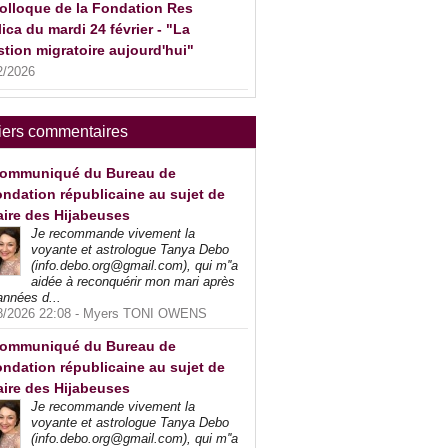
olloque de la Fondation Res
ica du mardi 24 février - "La
tion migratoire aujourd'hui"
2/2026
iers commentaires
ommuniqué du Bureau de
ndation républicaine au sujet de
faire des Hijabeuses
Je recommande vivement la
voyante et astrologue Tanya Debo
(info.debo.org@gmail.com), qui m''a
aidée à reconquérir mon mari après
années d...
8/2026 22:08 -
Myers TONI OWENS
ommuniqué du Bureau de
ndation républicaine au sujet de
faire des Hijabeuses
Je recommande vivement la
voyante et astrologue Tanya Debo
(info.debo.org@gmail.com), qui m''a