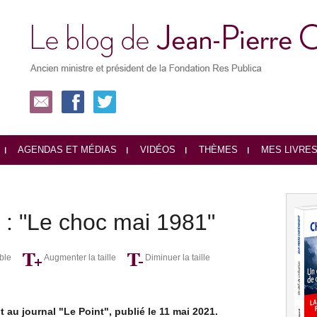
AGENDAS ET MÉDIAS
VIDÉOS
THÈMES
MES LIVRE
t : "Le choc mai 1981"
ble
Augmenter la taille
Diminuer la taille
au journal "Le Point", publié le 11 mai 2021.