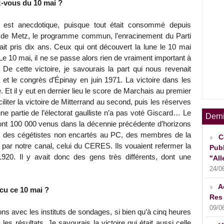
z-vous du 10 mai ?
 est anecdotique, puisque tout était consommé depuis
i de Metz, le programme commun, l’enracinement du Parti
it pris dix ans. Ceux qui ont découvert la lune le 10 mai
 Le 10 mai, il ne se passe alors rien de vraiment important à
 De cette victoire, je savourais la part qui nous revenait
t le congrès d’Épinay en juin 1971. La victoire dans les
 Et il y eut en dernier lieu le score de Marchais au premier
ciliter la victoire de Mitterrand au second, puis les réserves
ne partie de l’électorat gaulliste n’a pas voté Giscard… Le
Dern
dont 100 000 venus dans la décennie précédente d’horizons
s, des cégétistes non encartés au PC, des membres de la
C
ar notre canal, celui du CERES. Ils vouaient refermer la
Publ
920. Il y avait donc des gens très différents, dont une
"All
24/0
A
cu ce 10 mai ?
Res 
09/0
s avec les instituts de sondages, si bien qu’à cinq heures
es résultats. Je savourais la victoire qui était aussi celle