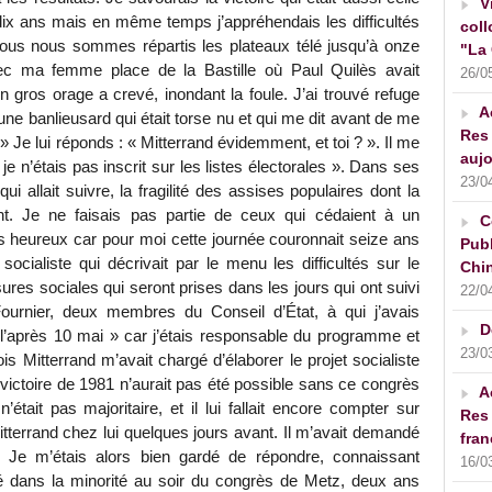
V
dix ans mais en même temps j’appréhendais les difficultés
coll
Nous nous sommes répartis les plateaux télé jusqu’à onze
"La 
vec ma femme place de la Bastille où Paul Quilès avait
26/0
ros orage a crevé, inondant la foule. J’ai trouvé refuge
A
ne banlieusard qui était torse nu et qui me dit avant de me
Res 
 » Je lui réponds : « Mitterrand évidemment, et toi ? ». Il me
aujo
 je n’étais pas inscrit sur les listes électorales ». Dans ses
23/0
 qui allait suivre, la fragilité des assises populaires dont la
nt. Je ne faisais pas partie de ceux qui cédaient à un
C
s heureux car pour moi cette journée couronnait seize ans
Publ
 socialiste qui décrivait par le menu les difficultés sur le
Chin
ures sociales qui seront prises dans les jours qui ont suivi
22/0
urnier, deux membres du Conseil d’État, à qui j’avais
D
 l’après 10 mai » car j’étais responsable du programme et
23/0
is Mitterrand m’avait chargé d’élaborer le projet socialiste
ictoire de 1981 n’aurait pas été possible sans ce congrès
A
’était pas majoritaire, et il lui fallait encore compter sur
Res 
itterrand chez lui quelques jours avant. Il m’avait demandé
fran
té. Je m’étais alors bien gardé de répondre, connaissant
16/0
eté dans la minorité au soir du congrès de Metz, deux ans