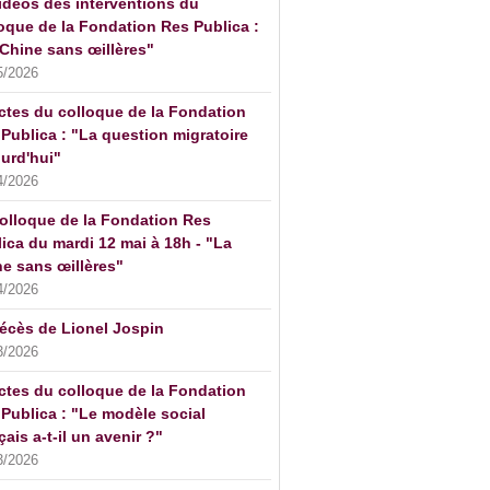
idéos des interventions du
oque de la Fondation Res Publica :
Chine sans œillères"
5/2026
ctes du colloque de la Fondation
Publica : "La question migratoire
urd'hui"
4/2026
olloque de la Fondation Res
ica du mardi 12 mai à 18h - "La
e sans œillères"
4/2026
écès de Lionel Jospin
3/2026
ctes du colloque de la Fondation
Publica : "Le modèle social
çais a-t-il un avenir ?"
3/2026