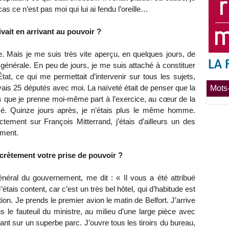
cas ce n’est pas moi qui lui ai fendu l’oreille…
vait en arrivant au pouvoir ?
e. Mais je me suis très vite aperçu, en quelques jours, de
 générale. En peu de jours, je me suis attaché à constituer
’État, ce qui me permettait d’intervenir sur tous les sujets,
avais 25 députés avec moi. La naïveté était de penser que la
Mots-
s que je prenne moi-même part à l’exercice, au cœur de la
sé. Quinze jours après, je n’étais plus le même homme.
rectement sur François Mitterrand, j’étais d’ailleurs un des
ement.
rètement votre prise de pouvoir ?
énéral du gouvernement, me dit : « Il vous a été attribué
étais content, car c’est un très bel hôtel, qui d’habitude est
n. Je prends le premier avion le matin de Belfort. J’arrive
s le fauteuil du ministre, au milieu d’une large pièce avec
vrant sur un superbe parc. J’ouvre tous les tiroirs du bureau,