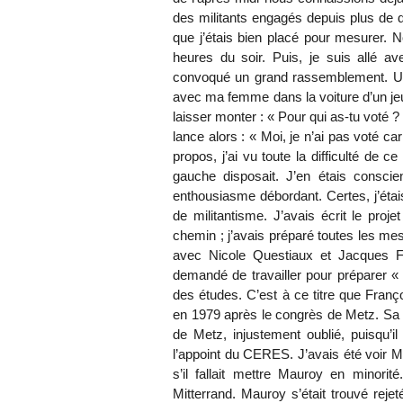
des militants engagés depuis plus de 
que j’étais bien placé pour mesurer. 
heures du soir. Puis, je suis allé a
convoqué un grand rassemblement. Un g
avec ma femme dans la voiture d’un jeu
laisser monter : « Pour qui as-tu voté ?
lance alors : « Moi, je n’ai pas voté car
propos, j’ai vu toute la difficulté de ce
gauche disposait. J’en étais conscie
enthousiasme débordant. Certes, j’étai
de militantisme. J’avais écrit le projet
chemin ; j’avais préparé toutes les mes
avec Nicole Questiaux et Jacques Fo
demandé de travailler pour préparer «
des études. C’est à ce titre que Franço
en 1979 après le congrès de Metz. Sa v
de Metz, injustement oublié, puisqu’il n
l’appoint du CERES. J’avais été voir M
s’il fallait mettre Mauroy en minori
Mitterrand. Mauroy s’était trouvé rej