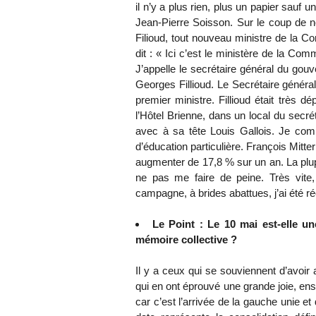
il n’y a plus rien, plus un papier sauf u
Jean-Pierre Soisson. Sur le coup de ne
Filioud, tout nouveau ministre de la C
dit : « Ici c’est le ministère de la Com
J’appelle le secrétaire général du gou
Georges Fillioud. Le Secrétaire généra
premier ministre. Fillioud était très dé
l’Hôtel Brienne, dans un local du secrét
avec à sa tête Louis Gallois. Je com
d’éducation particulière. François Mitte
augmenter de 17,8 % sur un an. La plupa
ne pas me faire de peine. Très vite,
campagne, à brides abattues, j’ai été ré
Le Point : Le 10 mai est-elle u
mémoire collective ?
Il y a ceux qui se souviennent d’avoir 
qui en ont éprouvé une grande joie, ens
car c’est l’arrivée de la gauche unie et