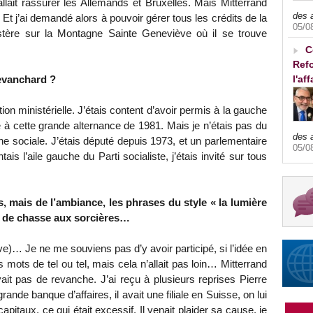
allait rassurer les Allemands et Bruxelles. Mais Mitterrand
des 
. Et j’ai demandé alors à pouvoir gérer tous les crédits de la
05/0
tère sur la Montagne Sainte Geneviève où il se trouve
C
Refo
l'af
revanchard ?
on ministérielle. J’étais content d’avoir permis à la gauche
ué à cette grande alternance de 1981. Mais je n’étais pas du
des 
e sociale. J’étais député depuis 1973, et un parlementaire
05/0
s l’aile gauche du Parti socialiste, j’étais invité sur tous
s, mais de l’ambiance, les phrases du style « la lumière
ce de chasse aux sorcières…
e)… Je ne me souviens pas d’y avoir participé, si l’idée en
 mots de tel ou tel, mais cela n’allait pas loin… Mitterrand
vait pas de revanche. J’ai reçu à plusieurs reprises Pierre
rande banque d’affaires, il avait une filiale en Suisse, on lui
capitaux, ce qui était excessif. Il venait plaider sa cause, je