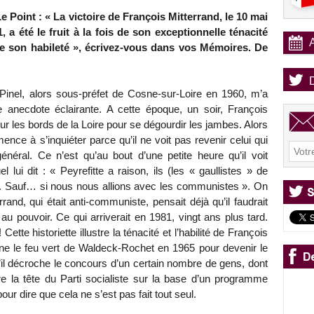
e Point : « La victoire de François Mitterrand, le 10 mai
, a été le fruit à la fois de son exceptionnelle ténacité
de son habileté », écrivez-vous dans vos Mémoires. De
Pinel, alors sous-préfet de Cosne-sur-Loire en 1960, m’a
e anecdote éclairante. A cette époque, un soir, François
ur les bords de la Loire pour se dégourdir les jambes. Alors
ence à s’inquiéter parce qu’il ne voit pas revenir celui qui
énéral. Ce n’est qu’au bout d’une petite heure qu’il voit
 lui dit : « Peyrefitte a raison, ils (les « gaullistes » de
s. Sauf… si nous nous allions avec les communistes ». On
rand, qui était anti-communiste, pensait déjà qu’il faudrait
au pouvoir. Ce qui arriverait en 1981, vingt ans plus tard.
Cette historiette illustre la ténacité et l’habilité de François
tienne le feu vert de Waldeck-Rochet en 1965 pour devenir le
’il décroche le concours d’un certain nombre de gens, dont
 la tête du Parti socialiste sur la base d’un programme
r dire que cela ne s’est pas fait tout seul.