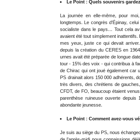
Le Point : Quels souvenirs garde
La journée en elle-même, pour moi,
longtemps. Le congrès d’Épinay, celu
socialiste dans le pays… Tout cela ava
avaient été tout simplement inattentifs.
mes yeux, juste ce qui devait arriver.
depuis la création du CERES en 1964 e
urnes avait été préparée de longue date.
tour - 15% des voix - qui contribua à fa
de Chirac qui ont joué également car u
PS drainait alors 150 000 adhérents, 
très divers, des chrétiens de gauche
CFDT, de FO, beaucoup étaient venus p
parenthèse ruineuse ouverte depuis 1
abondante jeunesse.
Le Point : Comment avez-vous vé
Je suis au siège du PS, nous échangeon
de l’après-midi nous connaissions déjà l