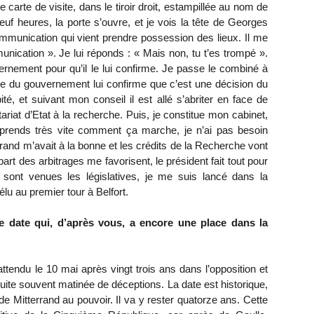
ne carte de visite, dans le tiroir droit, estampillée au nom de
uf heures, la porte s’ouvre, et je vois la tête de Georges
ommunication qui vient prendre possession des lieux. Il me
munication ». Je lui réponds : « Mais non, tu t’es trompé ».
vernement pour qu’il le lui confirme. Je passe le combiné à
le du gouvernement lui confirme que c’est une décision du
pité, et suivant mon conseil il est allé s’abriter en face de
ariat d’Etat à la recherche. Puis, je constitue mon cabinet,
prends très vite comment ça marche, je n’ai pas besoin
rrand m’avait à la bonne et les crédits de la Recherche vont
rt des arbitrages me favorisent, le président fait tout pour
 sont venues les législatives, je me suis lancé dans la
élu au premier tour à Belfort.
ne date qui, d’après vous, a encore une place dans la
attendu le 10 mai après vingt trois ans dans l’opposition et
uite souvent matinée de déceptions. La date est historique,
 de Mitterrand au pouvoir. Il va y rester quatorze ans. Cette