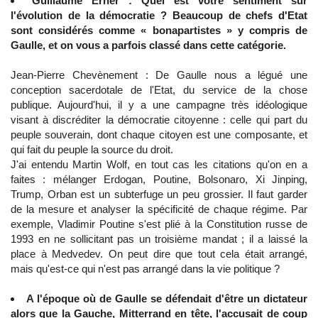
Guillaume Erner : Quel est votre sentiment sur
l'évolution de la démocratie ? Beaucoup de chefs d'Etat
sont considérés comme « bonapartistes » y compris de
Gaulle, et on vous a parfois classé dans cette catégorie.
Jean-Pierre Chevènement : De Gaulle nous a légué une
conception sacerdotale de l'Etat, du service de la chose
publique. Aujourd'hui, il y a une campagne très idéologique
visant à discréditer la démocratie citoyenne : celle qui part du
peuple souverain, dont chaque citoyen est une composante, et
qui fait du peuple la source du droit.
J'ai entendu Martin Wolf, en tout cas les citations qu'on en a
faites : mélanger Erdogan, Poutine, Bolsonaro, Xi Jinping,
Trump, Orban est un subterfuge un peu grossier. Il faut garder
de la mesure et analyser la spécificité de chaque régime. Par
exemple, Vladimir Poutine s'est plié à la Constitution russe de
1993 en ne sollicitant pas un troisième mandat ; il a laissé la
place à Medvedev. On peut dire que tout cela était arrangé,
mais qu'est-ce qui n'est pas arrangé dans la vie politique ?
A l'époque où de Gaulle se défendait d'être un dictateur
alors que la Gauche, Mitterrand en tête, l'accusait de coup