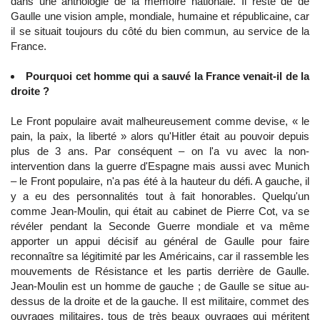
dans une anthologie de la mémoire nationale. Il reste de de
Gaulle une vision ample, mondiale, humaine et républicaine, car
il se situait toujours du côté du bien commun, au service de la
France.
Pourquoi cet homme qui a sauvé la France venait-il de la
droite ?
Le Front populaire avait malheureusement comme devise, « le
pain, la paix, la liberté » alors qu'Hitler était au pouvoir depuis
plus de 3 ans. Par conséquent – on l'a vu avec la non-
intervention dans la guerre d'Espagne mais aussi avec Munich
– le Front populaire, n'a pas été à la hauteur du défi. A gauche, il
y a eu des personnalités tout à fait honorables. Quelqu'un
comme Jean-Moulin, qui était au cabinet de Pierre Cot, va se
révéler pendant la Seconde Guerre mondiale et va même
apporter un appui décisif au général de Gaulle pour faire
reconnaître sa légitimité par les Américains, car il rassemble les
mouvements de Résistance et les partis derrière de Gaulle.
Jean-Moulin est un homme de gauche ; de Gaulle se situe au-
dessus de la droite et de la gauche. Il est militaire, commet des
ouvrages militaires, tous de très beaux ouvrages qui méritent