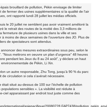
pais brouillard de pollution, Pékin envisage de limiter
et de fermer des usines supplémentaires si la qualité de l'air
, ont rapporté lundi 28 juillet les médias officiels.
is le 20 juillet ne semblent pas avoir vraiment amélioré la
ré le retrait des routes de la moitié des 3,3 millions de
a fermeture de plusieurs usines dans la ville et ses
er à moins de deux semaines de l'ouverture des JO. Plus de
liers de spectateurs sont attendus.
nc annoncer des mesures extraordinaires sous peu, selon le
ly". "Nous mettrons en oeuvre un plan d'urgence" 48 heures
tériore pendant les Jeux du 8 au 24 août", y déclare un haut
 environnementale de Pékin, Li Xin.
 selon un autre responsable, Zhu Tong, jusqu'à 90 % du parc
t de circulation si cela s'avérait nécessaire.
lle était situé au-dessus de 100 sur l'échelle de pollution
 populations sensibles ». La visibilité est réduite à
te-ciel apparaissant par endroit tout juste comme des
hes/international/asiepacifique/20080728.FAP7438/pollution_pekin_e