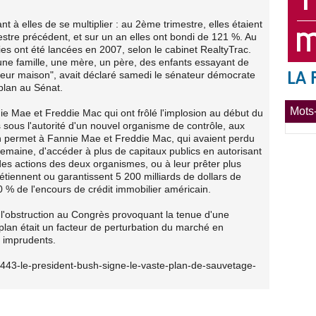
t à elles de se multiplier : au 2ème trimestre, elles étaient
stre précédent, et sur un an elles ont bondi de 121 %. Au
sies ont été lancées en 2007, selon le cabinet RealtyTrac.
a une famille, une mère, un père, des enfants essayant de
 leur maison", avait déclaré samedi le sénateur démocrate
plan au Sénat.
Mots-
nie Mae et Freddie Mac qui ont frôlé l'implosion au début du
 sous l'autorité d'un nouvel organisme de contrôle, aux
lan permet à Fannie Mae et Freddie Mac, qui avaient perdu
semaine, d'accéder à plus de capitaux publics en autorisant
 des actions des deux organismes, ou à leur prêter plus
tiennent ou garantissent 5 200 milliards de dollars de
 % de l'encours de crédit immobilier américain.
é l'obstruction au Congrès provoquant la tenue d'une
plan était un facteur de perturbation du marché en
 imprudents.
83443-le-president-bush-signe-le-vaste-plan-de-sauvetage-