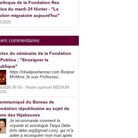
olloque de la Fondation Res
ica du mardi 24 février - "La
tion migratoire aujourd'hui"
2/2026
iers commentaires
ctes du séminaire de la Fondation
Publica : "Enseigner la
ublique"
https://rituelpourlamour.com Bonjour
Mr/Mme Je suis Professeu...
8/2026 06:56 -
Maitre spirituel MEDIUM
NTA
ommuniqué du Bureau de
ndation républicaine au sujet de
faire des Hijabeuses
Je recommande vivement la
voyante et astrologue Tanya Debo
(info.debo.org@gmail.com), qui m''a
aidée à reconquérir mon mari après