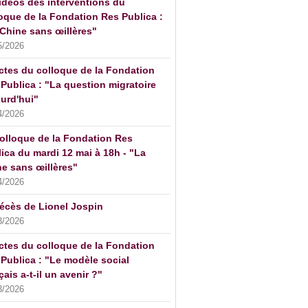
idéos des interventions du
oque de la Fondation Res Publica :
Chine sans œillères"
5/2026
ctes du colloque de la Fondation
Publica : "La question migratoire
urd'hui"
4/2026
olloque de la Fondation Res
ica du mardi 12 mai à 18h - "La
e sans œillères"
4/2026
écès de Lionel Jospin
3/2026
ctes du colloque de la Fondation
Publica : "Le modèle social
çais a-t-il un avenir ?"
3/2026