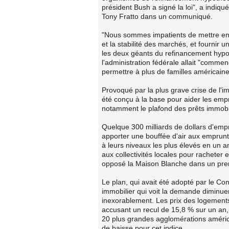
président Bush a signé la loi", a indiqu
Tony Fratto dans un communiqué.
"Nous sommes impatients de mettre en p
et la stabilité des marchés, et fournir
les deux géants du refinancement hypot
l'administration fédérale allait "comme
permettre à plus de familles américain
Provoqué par la plus grave crise de l'
été conçu à la base pour aider les emp
notamment le plafond des prêts immobil
Quelque 300 milliards de dollars d'empr
apporter une bouffée d'air aux emprunt
à leurs niveaux les plus élevés en un an
aux collectivités locales pour racheter e
opposé la Maison Blanche dans un pre
Le plan, qui avait été adopté par le C
immobilier qui voit la demande diminuer
inexorablement. Les prix des logements
accusant un recul de 15,8 % sur un an, 
20 plus grandes agglomérations américa
de baisse pour cet indice.