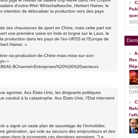
C
madaire d'outre-Rhin Wirtschaftwoche, Herbert Hainer, le
Publ
 intention de délocaliser la production vers des pays
ques
10/0
ié de ses chaussures de sport en Chine, mais cette part est
ert une première usine en Inde et lorgne sur le Laos, le
la production dans les pays de l'ex-URSS et l'Europe de
Dern
rbert Hainer. »
A
retirer-sa-production-de-Chine-mais-mise-sur-son-
Res 
ys-~-
Rép
6A5-$Channel=Entreprises%20%26%20secteurs
07/0
DJA
ue agonise. Aux Etats-Unis, les dirigeants politiques
 conduit à la catastrophe. Aux Etats-Unis, l’Etat intervient
C
Refo
l'af
h a signé un vaste plan de sauvetage de l'immobilier,
ne génération, qui vole au secours des emprunteurs et des
aires dans la tourmente ces dernières semaines. "Le