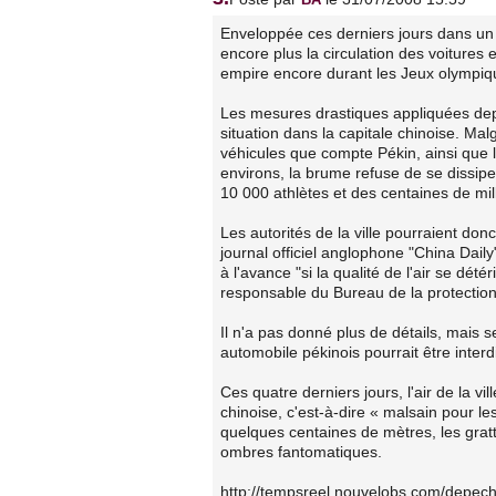
Enveloppée ces derniers jours dans un é
encore plus la circulation des voitures 
empire encore durant les Jeux olympiques
Les mesures drastiques appliquées depu
situation dans la capitale chinoise. Malg
véhicules que compte Pékin, ainsi que l
environs, la brume refuse de se dissip
10 000 athlètes et des centaines de mil
Les autorités de la ville pourraient do
journal officiel anglophone "China Dai
à l'avance "si la qualité de l'air se dé
responsable du Bureau de la protection
Il n'a pas donné plus de détails, mais
automobile pékinois pourrait être interdi
Ces quatre derniers jours, l'air de la vi
chinoise, c'est-à-dire « malsain pour les
quelques centaines de mètres, les grat
ombres fantomatiques.
http://tempsreel.nouvelobs.com/depec