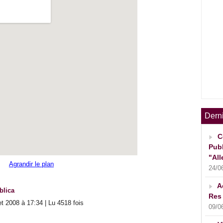
Dern
C
Publ
"All
Agrandir le plan
24/0
A
blica
Res 
t 2008 à 17:34 | Lu 4518 fois
09/0