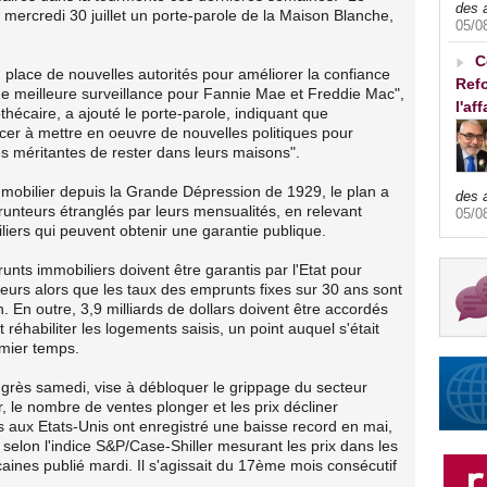
des 
é mercredi 30 juillet un porte-parole de la Maison Blanche,
05/0
C
lace de nouvelles autorités pour améliorer la confiance
Refo
 une meilleure surveillance pour Fannie Mae et Freddie Mac",
l'af
hécaire, a ajouté le porte-parole, indiquant que
ncer à mettre en oeuvre de nouvelles politiques pour
es méritantes de rester dans leurs maisons".
immobilier depuis la Grande Dépression de 1929, le plan a
des 
runteurs étranglés par leurs mensualités, en relevant
05/0
iers qui peuvent obtenir une garantie publique.
unts immobiliers doivent être garantis par l'Etat pour
eurs alors que les taux des emprunts fixes sur 30 ans sont
. En outre, 3,9 milliards de dollars doivent être accordés
t réhabiliter les logements saisis, un point auquel s'était
mier temps.
ongrès samedi, vise à débloquer le grippage du secteur
, le nombre de ventes plonger et les prix décliner
 aux Etats-Unis ont enregistré une baisse record en mai,
selon l'indice S&P/Case-Shiller mesurant les prix dans les
ines publié mardi. Il s'agissait du 17ème mois consécutif