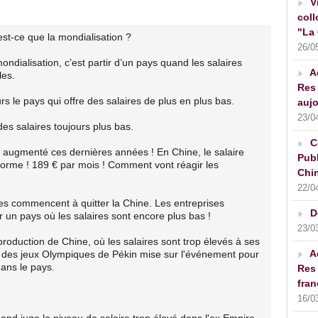
V
coll
"La 
est-ce que la mondialisation ?
26/0
ondialisation, c’est partir d’un pays quand les salaires
A
les.
Res 
rs le pays qui offre des salaires de plus en plus bas.
aujo
23/0
des salaires toujours plus bas.
C
 augmenté ces dernières années ! En Chine, le salaire
Publ
norme ! 189 € par mois ! Comment vont réagir les
Chin
22/0
les commencent à quitter la Chine. Les entreprises
D
un pays où les salaires sont encore plus bas !
23/0
 production de Chine, où les salaires sont trop élevés à ses
A
 des jeux Olympiques de Pékin mise sur l'événement pour
ans le pays.
Res 
fran
16/0
and juge le niveau de salaire trop élevé dans l'ex Empire