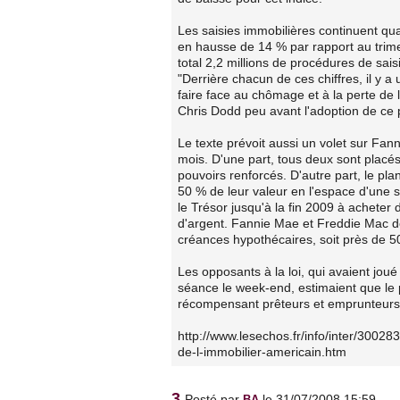
Les saisies immobilières continuent quan
en hausse de 14 % par rapport au trime
total 2,2 millions de procédures de sai
"Derrière chacun de ces chiffres, il y 
faire face au chômage et à la perte de
Chris Dodd peu avant l'adoption de ce 
Le texte prévoit aussi un volet sur Fan
mois. D'une part, tous deux sont placés
pouvoirs renforcés. D'autre part, le p
50 % de leur valeur en l'espace d'une 
le Trésor jusqu'à la fin 2009 à acheter
d'argent. Fannie Mae et Freddie Mac dé
créances hypothécaires, soit près de 50
Les opposants à la loi, qui avaient jou
séance le week-end, estimaient que le 
récompensant prêteurs et emprunteurs
http://www.lesechos.fr/info/inter/3002
de-l-immobilier-americain.htm
3.
Posté par
le 31/07/2008 15:59
BA