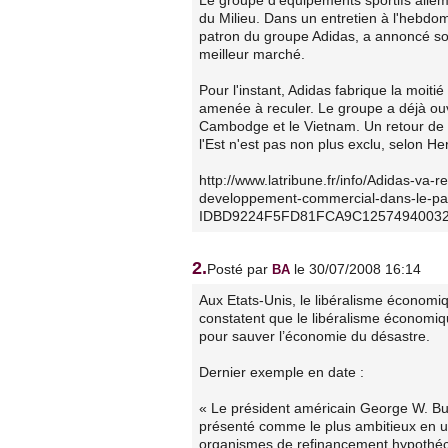
du Milieu. Dans un entretien à l'hebdo
patron du groupe Adidas, a annoncé son
meilleur marché.
Pour l'instant, Adidas fabrique la moit
amenée à reculer. Le groupe a déjà ouv
Cambodge et le Vietnam. Un retour de 
l'Est n'est pas non plus exclu, selon He
http://www.latribune.fr/info/Adidas-va-
developpement-commercial-dans-le-pa
IDBD9224F5FD81FCA9C12574940032B
2.
Posté par
le 30/07/2008 16:14
BA
Aux Etats-Unis, le libéralisme économiq
constatent que le libéralisme économique
pour sauver l’économie du désastre.
Dernier exemple en date :
« Le président américain George W. Bus
présenté comme le plus ambitieux en u
organismes de refinancement hypothéc