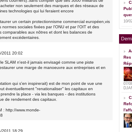
ens courriers).Sans compter que ses 3000 milliards de
C
 racheter non seulement des marques et des réseaux de
Publ
ines technologies qui lui feraient encore
ques
10/0
nstaurer un certain protectionnisme commercial européen,vis
s normes sociales fixées par l'ONU et par l'OIT et des
s comparables aux nôtres et dont les balances de
gement excédentaires.
Dern
A
3/2011 20:02
Res 
 le SLAM n'est-il jamais envisagé comme une piste
Rép
r restaurer une marge de manoeuvre aux entreprises et en
tion qui s'en inspirerait) est de mon point de vue une
07/0
DJA
eut éventuellement "renationaliser" les capitaux en
 prendre la place - via les banques - des institutions
C
nque de rendement des capitaux.
Refo
l'af
M : http://www.monde-
58
4/2011 18:29