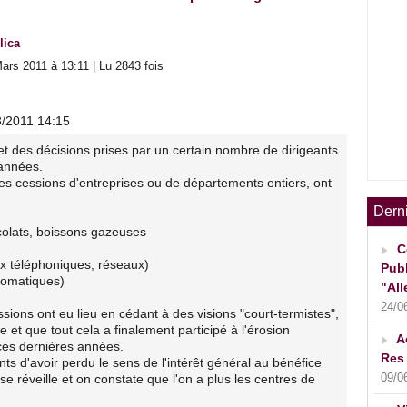
lica
ars 2011 à 13:11 | Lu 2843 fois
3/2011 14:15
jet des décisions prises par un certain nombre de dirigeants
 années.
s cessions d'entreprises ou de départements entiers, ont
Dern
ocolats, boissons gazeuses
C
ux téléphoniques, réseaux)
Publ
utomatiques)
"All
24/0
sions ont eu lieu en cédant à des visions "court-termistes",
 et que tout cela a finalement participé à l'érosion
A
ces dernières années.
Res 
ts d'avoir perdu le sens de l'intérêt général au bénéfice
09/0
n se réveille et on constate que l'on a plus les centres de