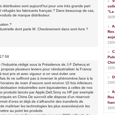
V
s distribuées sont aujourd'hui pour une très grande part
coll
t réfugiés les fabricants français ? Dans beaucoup de cas,
"La 
roduits de marque distributeur.
26/0
uation ?
A
industrielle dont parle M. Chevènement dans sont livre ?
Res 
aujo
23/0
C
 17:58
Publ
Chin
 l'Industrie,rédigé sous la Présidence de J-F Dehecq et
22/0
propose plusieurs leviers pour réindustrialiser la France.
 tout prix et avec vigueur si on veut éviter une
D
Mais ils ne suffiront pas à inverser le phénomène,face à la
23/0
horaires de main d'oeuvre sont environ 10 fois inférieurs
robotisation industrielles sont équivalentes à celles de nos
A
ux produits lancés par Apple,Dell,Sony ou HP par exemple
briqués en Chine.De surcroît elle dispose d'un réservoir
Res 
ermet d'ores et déjà de s'affranchir des transferts de
fran
e maîtriser les technologies les plus avancées(voir les
16/0
ettre au point les produits