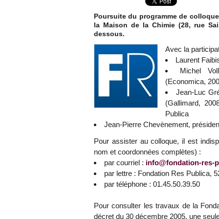
Poursuite du programme de colloques 
la Maison de la Chimie (28, rue Sa
dessous.
Avec la participa
Laurent Faibi
Michel Vol
(Economica, 200
Jean-Luc Gré
(Gallimard, 200
Publica
Jean-Pierre Chevènement, président
Pour assister au colloque, il est indi
nom et coordonnées complètes) :
par courriel :
info@fondation-res-p
par lettre : Fondation Res Publica, 
par téléphone : 01.45.50.39.50
Pour consulter les travaux de la Fonda
décret du 30 décembre 2005, une seul