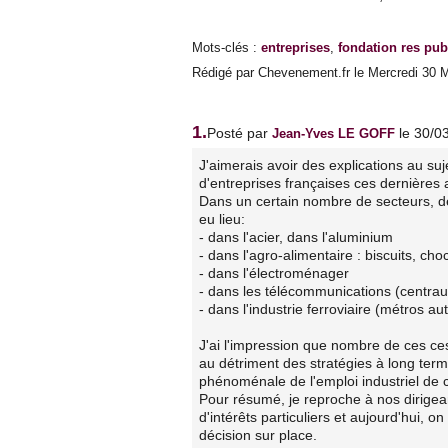
Mots-clés
:
entreprises
,
fondation res pub
Rédigé par Chevenement.fr le Mercredi 30 M
1.
Posté par
le 30/0
Jean-Yves LE GOFF
J'aimerais avoir des explications au su
d'entreprises françaises ces dernières
Dans un certain nombre de secteurs, de
eu lieu:
- dans l'acier, dans l'aluminium
- dans l'agro-alimentaire : biscuits, ch
- dans l'électroménager
- dans les télécommunications (centra
- dans l'industrie ferroviaire (métros a
J'ai l'impression que nombre de ces ces
au détriment des stratégies à long terme
phénoménale de l'emploi industriel de 
Pour résumé, je reproche à nos dirigean
d'intérêts particuliers et aujourd'hui, o
décision sur place.