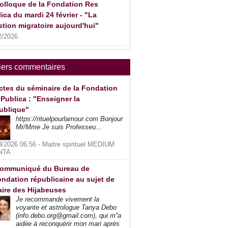
olloque de la Fondation Res
ica du mardi 24 février - "La
tion migratoire aujourd'hui"
2/2026
iers commentaires
ctes du séminaire de la Fondation
Publica : "Enseigner la
ublique"
https://rituelpourlamour.com Bonjour
Mr/Mme Je suis Professeu...
8/2026 06:56 -
Maitre spirituel MEDIUM
NTA
ommuniqué du Bureau de
ndation républicaine au sujet de
faire des Hijabeuses
Je recommande vivement la
voyante et astrologue Tanya Debo
(info.debo.org@gmail.com), qui m''a
aidée à reconquérir mon mari après