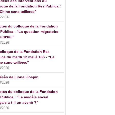
idéos des interventions du
oque de la Fondation Res Publica :
Chine sans œillères"
5/2026
ctes du colloque de la Fondation
Publica : "La question migratoire
urd'hui"
4/2026
olloque de la Fondation Res
ica du mardi 12 mai à 18h - "La
e sans œillères"
4/2026
écès de Lionel Jospin
3/2026
ctes du colloque de la Fondation
Publica : "Le modèle social
çais a-t-il un avenir ?"
3/2026