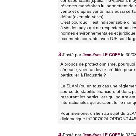
correspondants(spatial,TGV,avions moy
réserves monétaires lui permettent de
vente et d'après vente mais aussi certa
défaut(exemple;Volvo).
C'est pourquoi il est indispensable d'i
à vis des pays qui ne respectent pas le
normes environnementales et juridique
paiements courants avec l'UE sont lar
3.
Posté par
le 30/0
Jean-Yves LE GOFF
À propos de protectionnisme, pourquoi
sérieuse, voire un levier crédible pou
particulier à l'industrie ?
Le SLAM (ou en tous cas une réglementa
source de stabilité financière et donc p
rassurant les particuliers qui pourraient
internationales qui auraient fui le ma
Pour mémoire, un lien au sujet du SLA
diplomatique.fr/2007/02/LORDON/144
4.
Posté par
le 03/0
Jean-Yves LE GOFF