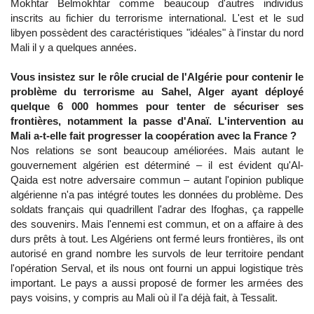
Mokhtar Belmokhtar comme beaucoup d'autres individus
inscrits au fichier du terrorisme international. L'est et le sud
libyen possèdent des caractéristiques "idéales" à l'instar du nord
Mali il y a quelques années.
Vous insistez sur le rôle crucial de l'Algérie pour contenir le
problème du terrorisme au Sahel, Alger ayant déployé
quelque 6 000 hommes pour tenter de sécuriser ses
frontières, notamment la passe d'Anaï. L'intervention au
Mali a-t-elle fait progresser la coopération avec la France ?
Nos relations se sont beaucoup améliorées. Mais autant le
gouvernement algérien est déterminé – il est évident qu'Al-
Qaida est notre adversaire commun – autant l'opinion publique
algérienne n'a pas intégré toutes les données du problème. Des
soldats français qui quadrillent l'adrar des Ifoghas, ça rappelle
des souvenirs. Mais l'ennemi est commun, et on a affaire à des
durs prêts à tout. Les Algériens ont fermé leurs frontières, ils ont
autorisé en grand nombre les survols de leur territoire pendant
l'opération Serval, et ils nous ont fourni un appui logistique très
important. Le pays a aussi proposé de former les armées des
pays voisins, y compris au Mali où il l'a déjà fait, à Tessalit.