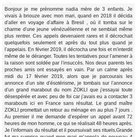
Bonjour je me prénomme nadia mère de 3 enfants. Je
vivais à briouze avec mon mari, quand en 2018 il décida
d'aller en voyage d'affaire à Bresil , où il tomba sur le
charme d'une jeune vénézuélienne et ne semblait même
plus rentrer. Ces appels devenaient rares et il décrochait
quelquefois seulement et après du tout plus quand je
l'appelais. En février 2019, il décrocha une fois et m'interdit
même de le déranger. Toutes les tentatives pour l'amener à
la raison sont soldée par l'insuccès. Nos deux parents les
proches amis ont essayés en vain. Par un calme après
midi du 17 février 2019, alors que je parcourais les
annonce d'un site d'ésotérisme, je tombais sur l'annonce
d'un grand marabout du nom ZOKLI que j'essayai toute
désespérée et avec peu de foi car j'avais eu a contacter 3
marabouts ici en France sans résultat. Le grand maître
ZOKLI promettait un retour au ménage en au plus 7 jours .
Au premier il me demande d’espérer un appel avant 72
heures de mon homme, ce qui se réalisait 48 heures après.
Je l'informais du résultat et il poursuivait ses rituels.Grande
fut ma surprise quand mon mari m’appela de nouveau 4