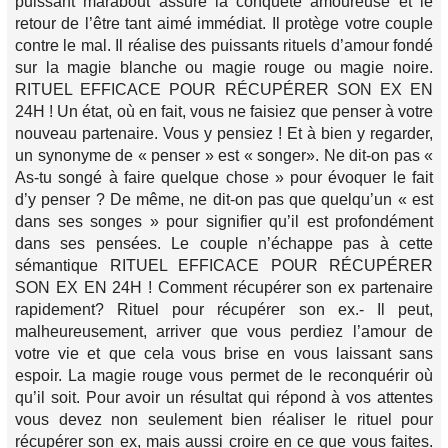
puissant marabout assure la conquête amoureuse et le
retour de l’être tant aimé immédiat. Il protège votre couple
contre le mal. Il réalise des puissants rituels d’amour fondé
sur la magie blanche ou magie rouge ou magie noire.
RITUEL EFFICACE POUR RÉCUPÉRER SON EX EN
24H ! Un état, où en fait, vous ne faisiez que penser à votre
nouveau partenaire. Vous y pensiez ! Et à bien y regarder,
un synonyme de « penser » est « songer». Ne dit-on pas «
As-tu songé à faire quelque chose » pour évoquer le fait
d’y penser ? De même, ne dit-on pas que quelqu’un « est
dans ses songes » pour signifier qu’il est profondément
dans ses pensées. Le couple n’échappe pas à cette
sémantique RITUEL EFFICACE POUR RÉCUPÉRER
SON EX EN 24H ! Comment récupérer son ex partenaire
rapidement? Rituel pour récupérer son ex.- Il peut,
malheureusement, arriver que vous perdiez l’amour de
votre vie et que cela vous brise en vous laissant sans
espoir. La magie rouge vous permet de le reconquérir où
qu’il soit. Pour avoir un résultat qui répond à vos attentes
vous devez non seulement bien réaliser le rituel pour
récupérer son ex, mais aussi croire en ce que vous faites.