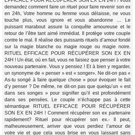
EFFICACE POUR RÉCUPÉRER SON EX EN 24H ! Vous
demandez comment faire un rituel pour faire revenir son ex
en 24h, Votre homme ou femme vous délaisse, ne vous
touche plus, vous ignore et vous abandonne … Le
puissant marabout assure la conquête amoureuse et le
retour de l’être tant aimé immédiat. Il protège votre couple
contre le mal. Il réalise des puissants rituels d’amour fondé
sur la magie blanche ou magie rouge ou magie noire.
RITUEL EFFICACE POUR RÉCUPÉRER SON EX EN
24H ! Un état, où en fait, vous ne faisiez que penser à votre
nouveau partenaire. Vous y pensiez ! Et à bien y regarder,
un synonyme de « penser » est « songer». Ne dit-on pas «
As-tu songé à faire quelque chose » pour évoquer le fait
d’y penser ? De même, ne dit-on pas que quelqu’un « est
dans ses songes » pour signifier qu’il est profondément
dans ses pensées. Le couple n’échappe pas à cette
sémantique RITUEL EFFICACE POUR RÉCUPÉRER
SON EX EN 24H ! Comment récupérer son ex partenaire
rapidement? Rituel pour récupérer son ex.- Il peut,
malheureusement, arriver que vous perdiez l’amour de
votre vie et que cela vous brise en vous laissant sans