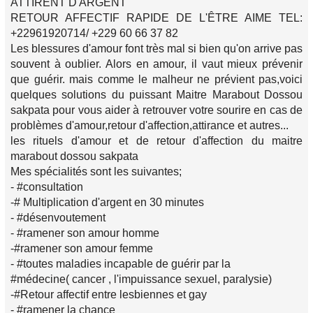
ATTIRENT D'ARGENT
RETOUR AFFECTIF RAPIDE DE L'ÊTRE AIME TEL:
+22961920714/ +229 60 66 37 82
Les blessures d'amour font très mal si bien qu'on arrive pas
souvent à oublier. Alors en amour, il vaut mieux prévenir
que guérir. mais comme le malheur ne prévient pas,voici
quelques solutions du puissant Maitre Marabout Dossou
sakpata pour vous aider à retrouver votre sourire en cas de
problèmes d'amour,retour d'affection,attirance et autres...
les rituels d'amour et de retour d'affection du maitre
marabout dossou sakpata
Mes spécialités sont les suivantes;
- #consultation
-# Multiplication d'argent en 30 minutes
- #désenvoutement
- #ramener son amour homme
-#ramener son amour femme
- #toutes maladies incapable de guérir par la
#médecine( cancer , l'impuissance sexuel, paralysie)
-#Retour affectif entre lesbiennes et gay
- #ramener la chance