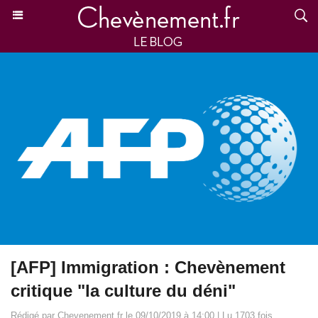
[AFP] Immigration : Chevènement
critique "la culture du déni"
Rédigé par Chevenement.fr le 09/10/2019 à 14:00 | Lu 1703 fois