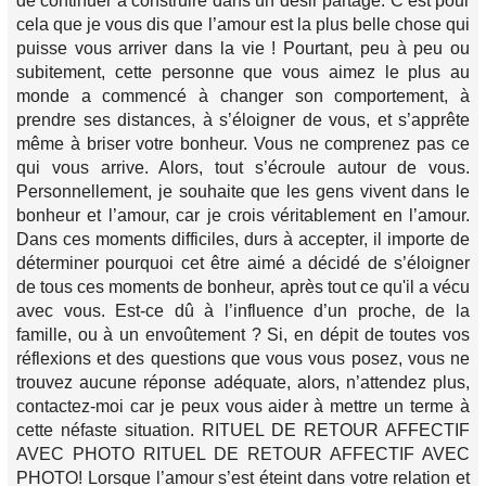
de continuer à construire dans un désir partagé. C’est pour
cela que je vous dis que l’amour est la plus belle chose qui
puisse vous arriver dans la vie ! Pourtant, peu à peu ou
subitement, cette personne que vous aimez le plus au
monde a commencé à changer son comportement, à
prendre ses distances, à s’éloigner de vous, et s’apprête
même à briser votre bonheur. Vous ne comprenez pas ce
qui vous arrive. Alors, tout s’écroule autour de vous.
Personnellement, je souhaite que les gens vivent dans le
bonheur et l’amour, car je crois véritablement en l’amour.
Dans ces moments difficiles, durs à accepter, il importe de
déterminer pourquoi cet être aimé a décidé de s’éloigner
de tous ces moments de bonheur, après tout ce qu'il a vécu
avec vous. Est-ce dû à l’influence d’un proche, de la
famille, ou à un envoûtement ? Si, en dépit de toutes vos
réflexions et des questions que vous vous posez, vous ne
trouvez aucune réponse adéquate, alors, n’attendez plus,
contactez-moi car je peux vous aider à mettre un terme à
cette néfaste situation. RITUEL DE RETOUR AFFECTIF
AVEC PHOTO RITUEL DE RETOUR AFFECTIF AVEC
PHOTO! Lorsque l’amour s’est éteint dans votre relation et