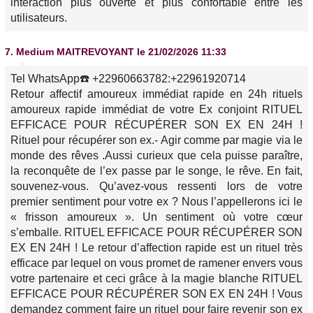
interaction plus ouverte et plus confortable entre les
utilisateurs.
7.
Medium MAITREVOYANT
le 21/02/2026 11:33
Tel WhatsApp☎️ +22960663782:+22961920714
Retour affectif amoureux immédiat rapide en 24h rituels
amoureux rapide immédiat de votre Ex conjoint RITUEL
EFFICACE POUR RÉCUPÉRER SON EX EN 24H !
Rituel pour récupérer son ex.- Agir comme par magie via le
monde des rêves .Aussi curieux que cela puisse paraître,
la reconquête de l’ex passe par le songe, le rêve. En fait,
souvenez-vous. Qu’avez-vous ressenti lors de votre
premier sentiment pour votre ex ? Nous l’appellerons ici le
« frisson amoureux ». Un sentiment où votre cœur
s’emballe. RITUEL EFFICACE POUR RÉCUPÉRER SON
EX EN 24H ! Le retour d’affection rapide est un rituel très
efficace par lequel on vous promet de ramener envers vous
votre partenaire et ceci grâce à la magie blanche RITUEL
EFFICACE POUR RÉCUPÉRER SON EX EN 24H ! Vous
demandez comment faire un rituel pour faire revenir son ex