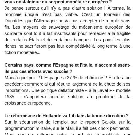
vous nostalgique du serpent monétaire européen ?
Je pense surtout qu'il n'y a pas d'autre solution ! À terme, la
monnaie unique n'est pas viable. C'est un tonneau des
Danaïdes que l'Allemagne ne va pas accepter de remplir sans
fin. Les moyens de sauvetage du mécanisme européen de
solidarité sont tout à fait insuffisants pour remédier à la fragilité
de certains États et de certaines banques. Les pays les plus
riches ne sacrifieront pas leur compétitivité à long terme à une
fiction monétaire...
Certains pays, comme l'Espagne et l'Italie, n'accomplissent-
ils pas ces efforts avec succès ?
Mais à quel prix ? L'Espagne a 27 % de chômeurs ! Et elle a un
excédent commercial qui résulte largement de la chute de ses
importations. Une politique déflationniste « à la Laval » - modèle
1935 - n'apportera aucune solution au problème de la
croissance européenne.
Le réformisme de Hollande va-t-il dans la bonne direction ?
Sur la sécurisation de l'emploi, sur le rapport Gallois, sur la
programmation militaire, sur le Mali, il a fait des choix pertinents.
Mais peut-on rattraper notre retard de compétitivité sur