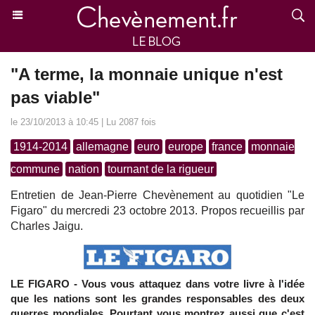
"A terme, la monnaie unique n'est
pas viable"
le 23/10/2013 à 10:45 | Lu 2087 fois
1914-2014
allemagne
euro
europe
france
monnaie
commune
nation
tournant de la rigueur
Entretien de Jean-Pierre Chevènement au quotidien "Le
Figaro" du mercredi 23 octobre 2013. Propos recueillis par
Charles Jaigu.
LE FIGARO - Vous vous attaquez dans votre livre à l'idée
que les nations sont les grandes responsables des deux
guerres mondiales. Pourtant vous montrez aussi que c'est