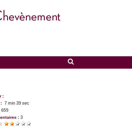
S
r :
7 min 39 sec
 :
659
:
3
ntaires :
 :